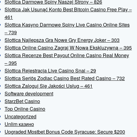
Slottica Darmowe Spiny Naszej Strony – 826
Slottica Jak Usunąć Konto Best Bitcoin Casino Free Play –
461
Slottica Kasyno Darmowe Spiny Live Casino Online Sites
– 739
Slottica Najlepsza Gra Nowe Gry Energy Joker – 303
Slottica Online Casino Zagraj W Nową Ekskluzywną – 395
Slottica Recenze Best Payout Online Casino Real Money
– 395
Slottica Rejestracja Live Casino Snai – 29
Slottica Seriös Zodiac Casino Best Rated Casino – 732
Slottica Zaloguj Się Jakości Usług – 461
Software development
StarzBet Casino
Top Online Casino
Uncategorized
Unlim казино
Upgraded Mostbet Bonus Code Syracuse: Secure $200