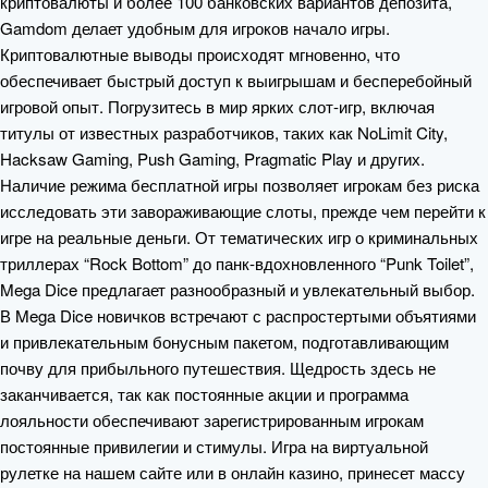
криптовалюты и более 100 банковских вариантов депозита,
Gamdom делает удобным для игроков начало игры.
Криптовалютные выводы происходят мгновенно, что
обеспечивает быстрый доступ к выигрышам и бесперебойный
игровой опыт. Погрузитесь в мир ярких слот-игр, включая
титулы от известных разработчиков, таких как NoLimit City,
Hacksaw Gaming, Push Gaming, Pragmatic Play и других.
Наличие режима бесплатной игры позволяет игрокам без риска
исследовать эти завораживающие слоты, прежде чем перейти к
игре на реальные деньги. От тематических игр о криминальных
триллерах “Rock Bottom” до панк-вдохновленного “Punk Toilet”,
Mega Dice предлагает разнообразный и увлекательный выбор.
В Mega Dice новичков встречают с распростертыми объятиями
и привлекательным бонусным пакетом, подготавливающим
почву для прибыльного путешествия. Щедрость здесь не
заканчивается, так как постоянные акции и программа
лояльности обеспечивают зарегистрированным игрокам
постоянные привилегии и стимулы. Игра на виртуальной
рулетке на нашем сайте или в онлайн казино, принесет массу