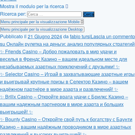
Mostra il modulo per la ricerca
Ricerca per:
Menu principale per la visualizzazione Mobile
Menu principale per la visualizzazione Desktop
Pubblicato il
21 Giugno 2024
da
fabio tursi
Lascia un commento
su Онлайн рулетка на деньги: анализ популярных стратегий
✨ Friends Casino – Добро пожаловать в мир удачи и
веселья в Френдс Казино – вашем идеальном месте для
незабываемых азартных приключений с друзьями! ✨
✨ Selector Casino – Играй в захватывающие азартные игры
и выигрывай крупные призы в Селектор Казино – вашем
надёжном партнёре в мире азарта и развлечений! ✨
✨ Brillx Casino – Откройте врата удачи с Брилкс Казино –
вашим надежным партнером в мире азарта и больших
выигрышей! ✨
✨ Bounty Casino – Откройте свой путь к богатству с Баунти
Казино – вашим надёжным проводником в мире азартных
развлечений и высоких выигрышей! ✨