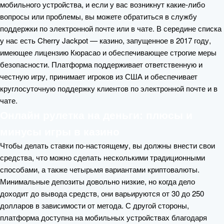
мобильного устройства, и если у вас возникнут какие-либо
вопросы или проблемы, вы можете обратиться в службу
поддержки по электронной почте или в чате. В середине списка
у нас есть Cherry Jackpot — казино, запущенное в 2017 году,
имеющее лицензию Кюрасао и обеспечивающее строгие меры
безопасности. Платформа поддерживает ответственную и
честную игру, принимает игроков из США и обеспечивает
круглосуточную поддержку клиентов по электронной почте и в
чате.
Онлайн рулетка на деньги: плюсы и
минусы игры в казино
Чтобы делать ставки по-настоящему, вы должны внести свои
средства, что можно сделать несколькими традиционными
способами, а также четырьмя вариантами криптовалюты.
Минимальные депозиты довольно низкие, но когда дело
доходит до вывода средств, они варьируются от 30 до 250
долларов в зависимости от метода. С другой стороны,
платформа доступна на мобильных устройствах благодаря