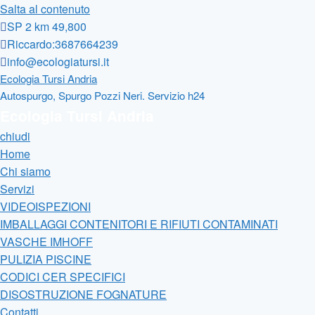
Salta al contenuto
SP 2 km 49,800
Riccardo:3687664239
info@ecologiatursi.it
Ecologia Tursi Andria
Autospurgo, Spurgo Pozzi Neri. Servizio h24
Ecologia Tursi Andria
chiudi
Home
Chi siamo
Servizi
VIDEOISPEZIONI
IMBALLAGGI CONTENITORI E RIFIUTI CONTAMINATI
VASCHE IMHOFF
PULIZIA PISCINE
CODICI CER SPECIFICI
DISOSTRUZIONE FOGNATURE
Contatti