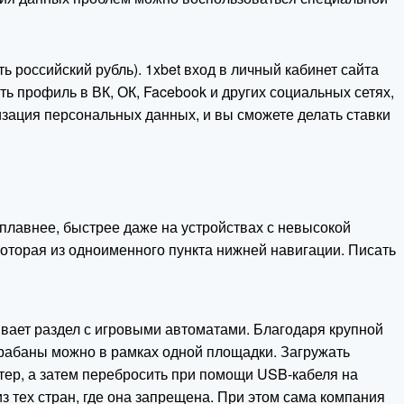
 российский рубль). 1xbet вход в личный кабинет сайта
ь профиль в ВК, ОК, Facebook и других социальных сетях,
изация персональных данных, и вы сможете делать ставки
плавнее, быстрее даже на устройствах с невысокой
которая из одноименного пункта нижней навигации. Писать
ивает раздел с игровыми автоматами. Благодаря крупной
барабаны можно в рамках одной площадки. Загружать
ьютер, а затем перебросить при помощи USB-кабеля на
з тех стран, где она запрещена. При этом сама компания