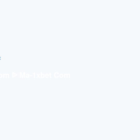
e
Com ᐉ Ma-1xbet Com