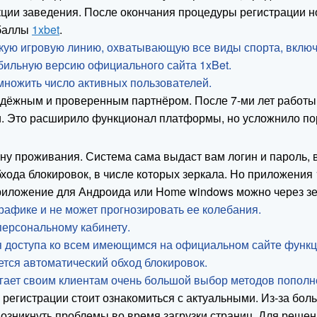
ции заведения. После окончания процедуры регистрации н
 баллы
1xbet
.
окую игровую линию, охватывающую все виды спорта, вклю
обильную версию официального сайта 1xBet.
умножить число активных пользователей.
адёжным и проверенным партнёром. После 7-ми лет работы,
и. Это расширило функционал платформы, но усложнило по
трану проживания. Система сама выдаст вам логин и пароль,
бхода блокировок, в числе которых зеркала. Но приложения
приложение для Андроида или Home windows можно через зе
графике и не может прогнозировать ее колебания.
 персональному кабинету.
ния доступа ко всем имеющимся на официальном сайте функ
ся автоматический обход блокировок.
гает своим клиентам очень большой выбор методов пополне
регистрации стоит ознакомиться с актуальными. Из-за бол
возникнуть проблемы во время загрузки страниц. Для реш