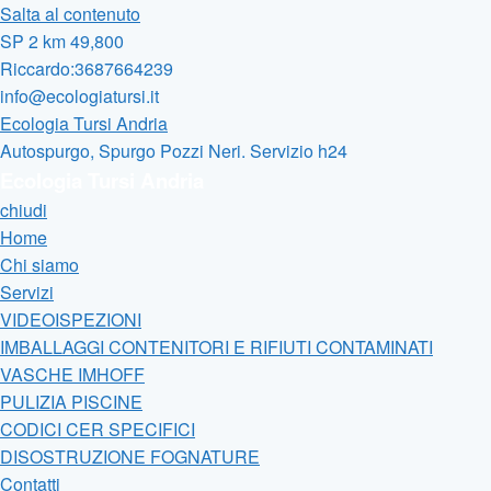
Salta al contenuto
SP 2 km 49,800
Riccardo:3687664239
info@ecologiatursi.it
Ecologia Tursi Andria
Autospurgo, Spurgo Pozzi Neri. Servizio h24
Ecologia Tursi Andria
chiudi
Home
Chi siamo
Servizi
VIDEOISPEZIONI
IMBALLAGGI CONTENITORI E RIFIUTI CONTAMINATI
VASCHE IMHOFF
PULIZIA PISCINE
CODICI CER SPECIFICI
DISOSTRUZIONE FOGNATURE
Contatti