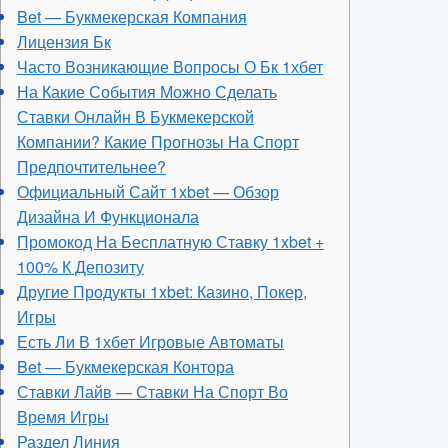
Bet — Букмекерская Компания
Лицензия Бк
Часто Возникающие Вопросы О Бк 1хбет
На Какие События Можно Сделать
Ставки Онлайн В Букмекерской
Компании? Какие Прогнозы На Спорт
Предпочтительнее?
Официальный Сайт 1xbet — Обзор
Дизайна И Функционала
Промокод На Бесплатную Ставку 1xbet +
100% К Депозиту
Другие Продукты 1xbet: Казино, Покер,
Игры
Есть Ли В 1хбет Игровые Автоматы
Bet — Букмекерская Контора
Ставки Лайв — Ставки На Спорт Во
Время Игры
Раздел Линия