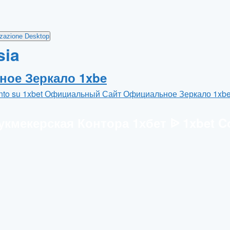
izzazione Desktop
sia
ое Зеркало 1xbe
nto
su 1xbet Официальный Сайт Официальное Зеркало 1xb
укмекерская Контора 1хбет ᐉ 1xbet 