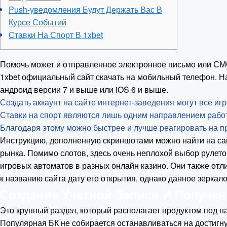
Push-уведомления Будут Держать Вас В
Курсе Событий
Ставки На Спорт В 1xbet
Помочь может и отправленное электронное письмо или СМС 
1xbet официальный сайт скачать на мобильный телефон. Н
андроид версии 7 и выше или iOS 6 и выше.
Создать аккаунт на сайте интернет-заведения могут все игр
Ставки на спорт являются лишь одним направлением работ
Благодаря этому можно быстрее и лучше реагировать на п
Инструкцию, дополненную скриншотами можно найти на сай
рынка. Помимо слотов, здесь очень неплохой выбор рулето
игровых автоматов в разных онлайн казино. Они также отл
к названию сайта дату его открытия, однако данное зеркал
Создание Учетной Записи И Получе
Это крупный раздел, который располагает продуктом под н
Популярная БК не собирается останавливаться на достигн