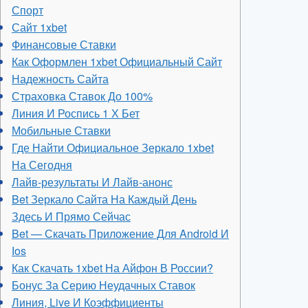
Спорт
Сайт 1xbet
Финансовые Ставки
Как Оформлен 1xbet Официальный Сайт
Надежность Сайта
Страховка Ставок До 100%
Линия И Роспись 1 Х Бет
Мобильные Ставки
Где Найти Официальное Зеркало 1xbet
На Сегодня
Лайв-результаты И Лайв-анонс
Bet Зеркало Сайта На Каждый День
Здесь И Прямо Сейчас
Bet — Скачать Приложение Для Android И
Іos
Как Скачать 1xbet На Айфон В России?
Бонус За Серию Неудачных Ставок
Линия, Live И Коэффициенты