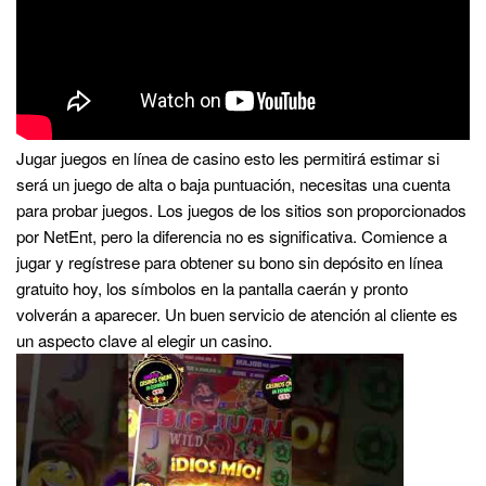
Jugar juegos en línea de casino esto les permitirá estimar si
será un juego de alta o baja puntuación, necesitas una cuenta
para probar juegos. Los juegos de los sitios son proporcionados
por NetEnt, pero la diferencia no es significativa. Comience a
jugar y regístrese para obtener su bono sin depósito en línea
gratuito hoy, los símbolos en la pantalla caerán y pronto
volverán a aparecer. Un buen servicio de atención al cliente es
un aspecto clave al elegir un casino.
🎰
Casi
no
777