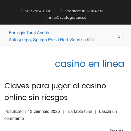
Salta
al
SP 2 km 49,800
Riccardo:3687664239
contenuto
info@ecologiatursi.it
Ecologia Tursi Andria
Me
Mostra
Autospurgo, Spurgo Pozzi Neri. Servizio h24
pri
il
modul
pe
per
la
Categoria:
casino en línea
la
vis
ricerca
Mo
Claves para jugar al casino
online sin riesgos
Pubblicato il
13 Gennaio 2025
da
fabio tursi
Lascia un
su
commento
Claves
Dos de