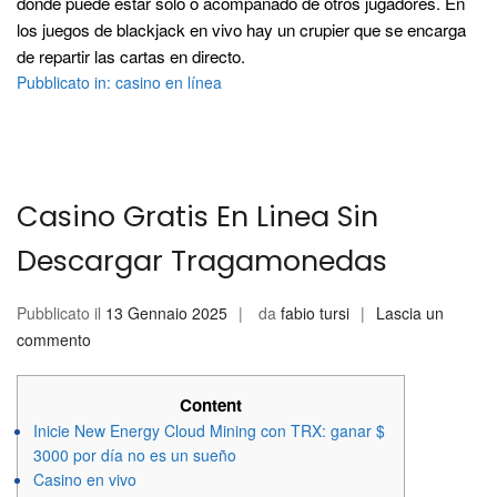
donde puede estar solo o acompañado de otros jugadores. En
los juegos de blackjack en vivo hay un crupier que se encarga
de repartir las cartas en directo.
Pubblicato in:
casino en línea
Casino Gratis En Linea Sin
Descargar Tragamonedas
Pubblicato il
13 Gennaio 2025
da
fabio tursi
Lascia un
su
commento
Casino
Gratis
Content
En
Inicie New Energy Cloud Mining con TRX: ganar $
Linea
3000 por día no es un sueño
Sin
Casino en vivo