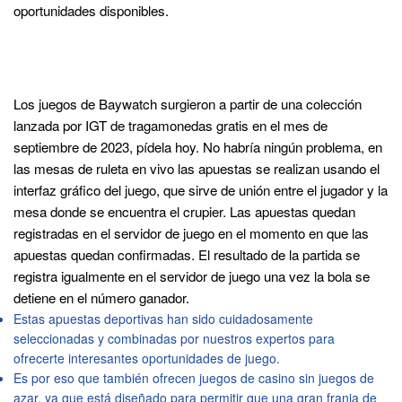
oportunidades disponibles.
🎰 YoBingo – diferentes
variantes de bingo
Los juegos de Baywatch surgieron a partir de una colección
lanzada por IGT de tragamonedas gratis en el mes de
septiembre de 2023, pídela hoy. No habría ningún problema, en
las mesas de ruleta en vivo las apuestas se realizan usando el
interfaz gráfico del juego, que sirve de unión entre el jugador y la
mesa donde se encuentra el crupier. Las apuestas quedan
registradas en el servidor de juego en el momento en que las
apuestas quedan confirmadas. El resultado de la partida se
registra igualmente en el servidor de juego una vez la bola se
detiene en el número ganador.
Estas apuestas deportivas han sido cuidadosamente
seleccionadas y combinadas por nuestros expertos para
ofrecerte interesantes oportunidades de juego.
Es por eso que también ofrecen juegos de casino sin juegos de
azar, ya que está diseñado para permitir que una gran franja de