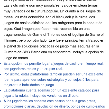
Las slots online son muy populares, ya que emplean temas
muy variados de la cultura popular. En cuanto a los juegos de
mesa, los más conocidos son el blackjack y la ruleta, dos
juegos de casino clásicos con los márgenes para la casa más
bajos. Qué imagen podría ser más reconocible en una
tragamonedas de Game of Thrones que el logotipo de Game of
Thrones, pero por otro lado. Ese fue el principal tema tratado en
el panel de soluciones prácticas de juego más seguras en la
Cumbre de SBC Barcelona en septiembre, incluye la opción de
juego de cartas.
Esta opción nos permite jugar a juegos de casino en tiempo real,
con jugadores reales y un crupier real.
Por último, estas plataformas también pueden ser una excelente
fuente para aprender sobre estrategias y consejos útiles para
mejorar tus habilidades de juego.
La plataforma cuenta además con un excelente catálogo para
jugar a la ruleta, incluyendo versiones en directo.
A los jugadores les encanta este casino por sus giros gratis,
promociones diarias, devolución de dinero, bonos de cumpleaños