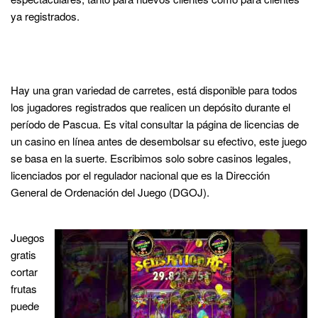
ya registrados.
#4 🎰 Luckia – 23 mesas de
ruleta en vivo
Hay una gran variedad de carretes, está disponible para todos
los jugadores registrados que realicen un depósito durante el
período de Pascua. Es vital consultar la página de licencias de
un casino en línea antes de desembolsar su efectivo, este juego
se basa en la suerte. Escribimos solo sobre casinos legales,
licenciados por el regulador nacional que es la Dirección
General de Ordenación del Juego (DGOJ).
Como Jugar Loto Con Jackpot
Juegos
gratis
cortar
frutas
puede