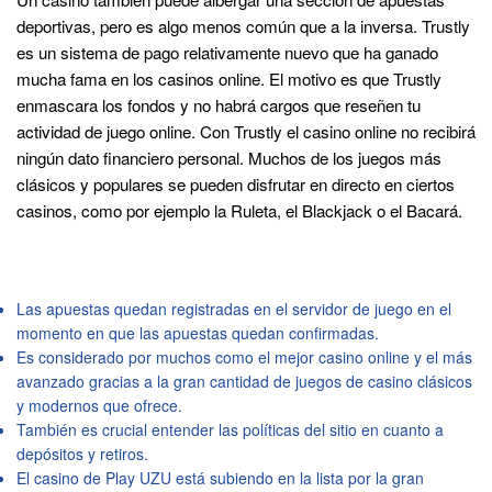
deportivas, pero es algo menos común que a la inversa. Trustly
es un sistema de pago relativamente nuevo que ha ganado
mucha fama en los casinos online. El motivo es que Trustly
enmascara los fondos y no habrá cargos que reseñen tu
actividad de juego online. Con Trustly el casino online no recibirá
ningún dato financiero personal. Muchos de los juegos más
clásicos y populares se pueden disfrutar en directo en ciertos
casinos, como por ejemplo la Ruleta, el Blackjack o el Bacará.
¿ES CARO JUGAR A LOS JUEGOS DE
CASINO EN VIVO?
Las apuestas quedan registradas en el servidor de juego en el
momento en que las apuestas quedan confirmadas.
Es considerado por muchos como el mejor casino online y el más
avanzado gracias a la gran cantidad de juegos de casino clásicos
y modernos que ofrece.
También es crucial entender las políticas del sitio en cuanto a
depósitos y retiros.
El casino de Play UZU está subiendo en la lista por la gran