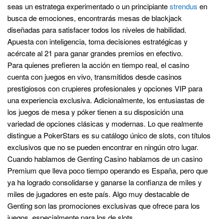
seas un estratega experimentado o un principiante
strendus
en
busca de emociones, encontrarás mesas de blackjack
diseñadas para satisfacer todos los niveles de habilidad.
Apuesta con inteligencia, toma decisiones estratégicas y
acércate al 21 para ganar grandes premios en efectivo.
Para quienes prefieren la acción en tiempo real, el casino
cuenta con juegos en vivo, transmitidos desde casinos
prestigiosos con crupieres profesionales y opciones VIP para
una experiencia exclusiva. Adicionalmente, los entusiastas de
los juegos de mesa y póker tienen a su disposición una
variedad de opciones clásicas y modernas. Lo que realmente
distingue a PokerStars es su catálogo único de slots, con títulos
exclusivos que no se pueden encontrar en ningún otro lugar.
Cuando hablamos de Genting Casino hablamos de un casino
Premium que lleva poco tiempo operando es España, pero que
ya ha logrado consolidarse y ganarse la confianza de miles y
miles de jugadores en este país. Algo muy destacable de
Genting son las promociones exclusivas que ofrece para los
juegos, especialmente para los de slots.