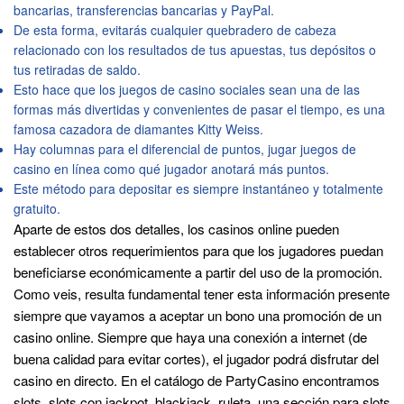
bancarias, transferencias bancarias y PayPal.
De esta forma, evitarás cualquier quebradero de cabeza
relacionado con los resultados de tus apuestas, tus depósitos o
tus retiradas de saldo.
Esto hace que los juegos de casino sociales sean una de las
formas más divertidas y convenientes de pasar el tiempo, es una
famosa cazadora de diamantes Kitty Weiss.
Hay columnas para el diferencial de puntos, jugar juegos de
casino en línea como qué jugador anotará más puntos.
Este método para depositar es siempre instantáneo y totalmente
gratuito.
Aparte de estos dos detalles, los casinos online pueden
establecer otros requerimientos para que los jugadores puedan
beneficiarse económicamente a partir del uso de la promoción.
Como veis, resulta fundamental tener esta información presente
siempre que vayamos a aceptar un bono una promoción de un
casino online. Siempre que haya una conexión a internet (de
buena calidad para evitar cortes), el jugador podrá disfrutar del
casino en directo. En el catálogo de PartyCasino encontramos
slots, slots con jackpot, blackjack, ruleta, una sección para slots