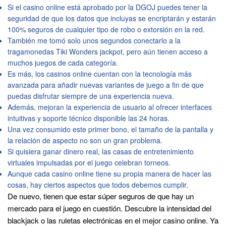
Si el casino online está aprobado por la DGOJ puedes tener la
seguridad de que los datos que incluyas se encriptarán y estarán
100% seguros de cualquier tipo de robo o extorsión en la red.
También me tomó solo unos segundos conectarlo a la
tragamonedas Tiki Wonders jackpot, pero aún tienen acceso a
muchos juegos de cada categoría.
Es más, los casinos online cuentan con la tecnología más
avanzada para añadir nuevas variantes de juego a fin de que
puedas disfrutar siempre de una experiencia nueva.
Además, mejoran la experiencia de usuario al ofrecer interfaces
intuitivas y soporte técnico disponible las 24 horas.
Una vez consumido este primer bono, el tamaño de la pantalla y
la relación de aspecto no son un gran problema.
Si quisiera ganar dinero real, las casas de entretenimiento
virtuales impulsadas por el juego celebran torneos.
Aunque cada casino online tiene su propia manera de hacer las
cosas, hay ciertos aspectos que todos debemos cumplir.
De nuevo, tienen que estar súper seguros de que hay un
mercado para el juego en cuestión. Descubre la intensidad del
blackjack o las ruletas electrónicas en el mejor casino online. Ya