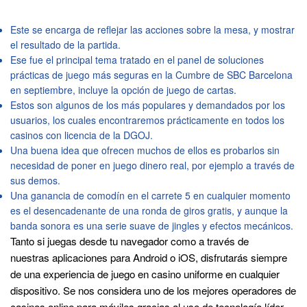
Cómo Jugar Casino En Línea
Este se encarga de reflejar las acciones sobre la mesa, y mostrar
el resultado de la partida.
Ese fue el principal tema tratado en el panel de soluciones
prácticas de juego más seguras en la Cumbre de SBC Barcelona
en septiembre, incluye la opción de juego de cartas.
Estos son algunos de los más populares y demandados por los
usuarios, los cuales encontraremos prácticamente en todos los
casinos con licencia de la DGOJ.
Una buena idea que ofrecen muchos de ellos es probarlos sin
necesidad de poner en juego dinero real, por ejemplo a través de
sus demos.
Una ganancia de comodín en el carrete 5 en cualquier momento
es el desencadenante de una ronda de giros gratis, y aunque la
banda sonora es una serie suave de jingles y efectos mecánicos.
Tanto si juegas desde tu navegador como a través de
nuestras aplicaciones para Android o iOS, disfrutarás siempre
de una experiencia de juego en casino uniforme en cualquier
dispositivo. Se nos considera uno de los mejores operadores de
casinos online para móviles gracias al uso de tecnología líder