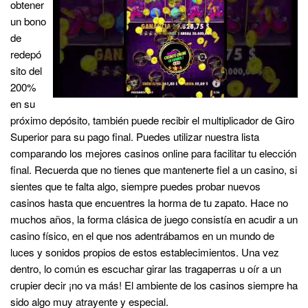
obtener
un bono
de
redepó
sito del
200%
en su
próximo depósito, también puede recibir el multiplicador de Giro
Superior para su pago final. Puedes utilizar nuestra lista
comparando los mejores casinos online para facilitar tu elección
final. Recuerda que no tienes que mantenerte fiel a un casino, si
sientes que te falta algo, siempre puedes probar nuevos
casinos hasta que encuentres la horma de tu zapato. Hace no
muchos años, la forma clásica de juego consistía en acudir a un
casino físico, en el que nos adentrábamos en un mundo de
luces y sonidos propios de estos establecimientos. Una vez
dentro, lo común es escuchar girar las tragaperras u oír a un
crupier decir ¡no va más! El ambiente de los casinos siempre ha
sido algo muy atrayente y especial.