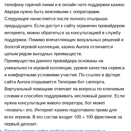
телефону горячей линии и в онлайн чате поддержки казино
Аврора нужно быть вежливыми с операторами.
Следующее начисляется после полного отыгрыша
предыдущего. Если доступ к сайту ограничен провайдером
интернета, можно обратиться за консультацией в службу
поддержки. Помимо впечатляющих визуальных решений и
богатой игровой коллекции, казино Aurora отличается
целым рядом выгодных преимуществ.
Преимущества данного провайдера основаны на
уникальности игровой коллекции, уровне качества сервиса
и комфортными условиями участия. По ссылке в футере
сайта Aurora открывается Телеграм-бот саппорта.
Виртуальный помощник отвечает на вопросы по ключевым
словам и способен поддерживать несложный диалог. Если
нужна консультация живого оператора, бот может
«позвать» его. Интернет-казино подготовило промо для
всех игроков. В его состав входит 100 + 100 фриспинов за
первый депозит.
Платная версия софта требует создания аккаунта и