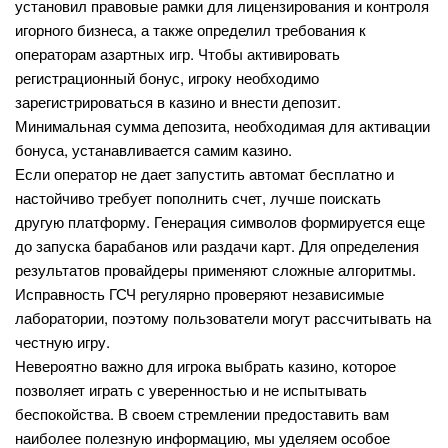
установил правовые рамки для лицензирования и контроля
игорного бизнеса, а также определил требования к
операторам азартных игр. Чтобы активировать
регистрационный бонус, игроку необходимо
зарегистрироваться в казино и внести депозит.
Минимальная сумма депозита, необходимая для активации
бонуса, устанавливается самим казино.
Если оператор не дает запустить автомат бесплатно и
настойчиво требует пополнить счет, лучше поискать
другую платформу. Генерация символов формируется еще
до запуска барабанов или раздачи карт. Для определения
результатов провайдеры применяют сложные алгоритмы.
Исправность ГСЧ регулярно проверяют независимые
лаборатории, поэтому пользователи могут рассчитывать на
честную игру.
Невероятно важно для игрока выбрать казино, которое
позволяет играть с уверенностью и не испытывать
беспокойства. В своем стремлении предоставить вам
наиболее полезную информацию, мы уделяем особое