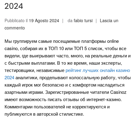
2024
Pubblicato il
19 Agosto 2024
da
fabio tursi
Lascia un
su
commento
Топ
Мы группируем самые посещаемые платформы online
Рейтинг
casino, собирая их в ТОП 10 или ТОП 5 список, чтобы все
Казино:
видели, где выигрывают часто, много, на реальные деньги и
Лучшие
с быстрыми выплатами. В то же время, наши эксперты,
Места
тестировщики, независимые
рейтинг лучших онлайн казино
Для
2024
аналитики, проделывают колоссальную работу, чтобы
Игры
каждый игрок мог безопасно и с комфортом насладиться
На
азартными играми. Зарегистрированные читатели Casinoz
Деньги
имеют возможность писать отзывы об интернет-казино.
В
Комментарии пользователей не корректируются и
2024
публикуются в авторской стилистике.
Топ Лучших Онлайн Казино В
2024 Году