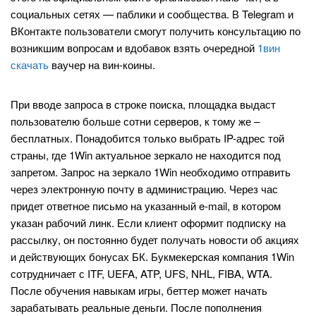
социальных сетях — паблики и сообщества. В Telegram и
ВКонтакте пользователи смогут получить консультацию по
возникшим вопросам и вдобавок взять очередной
1вин
скачать
ваучер на вин-коины.
один вин
При вводе запроса в строке поиска, площадка выдаст
пользователю больше сотни серверов, к тому же –
бесплатных. Понадобится только выбрать IP-адрес той
страны, где 1Win актуальное зеркало не находится под
запретом. Запрос на зеркало 1Win необходимо отправить
через электронную почту в администрацию. Через час
придет ответное письмо на указанный e-mail, в котором
указан рабочий линк. Если клиент оформит подписку на
рассылку, он постоянно будет получать новости об акциях
и действующих бонусах БК. Букмекерская компания 1Win
сотрудничает с ITF, UEFA, ATP, UFS, NHL, FIBA, WTA.
После обучения навыкам игры, беттер может начать
зарабатывать реальные деньги. После пополнения