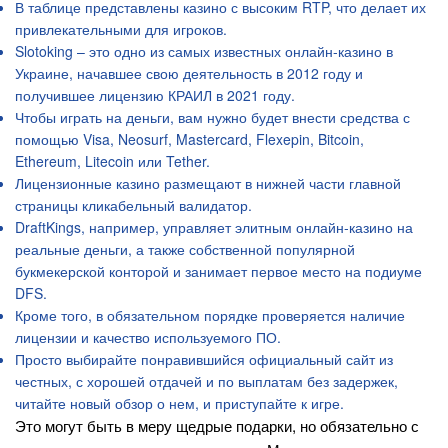
В таблице представлены казино с высоким RTP, что делает их
привлекательными для игроков.
Slotoking – это одно из самых известных онлайн-казино в
Украине, начавшее свою деятельность в 2012 году и
получившее лицензию КРАИЛ в 2021 году.
Чтобы играть на деньги, вам нужно будет внести средства с
помощью Visa, Neosurf, Mastercard, Flexepin, Bitcoin,
Ethereum, Litecoin или Tether.
Лицензионные казино размещают в нижней части главной
страницы кликабельный валидатор.
DraftKings, например, управляет элитным онлайн-казино на
реальные деньги, а также собственной популярной
букмекерской конторой и занимает первое место на подиуме
DFS.
Кроме того, в обязательном порядке проверяется наличие
лицензии и качество используемого ПО.
Просто выбирайте понравившийся официальный сайт из
честных, с хорошей отдачей и по выплатам без задержек,
читайте новый обзор о нем, и приступайте к игре.
Это могут быть в меру щедрые подарки, но обязательно с