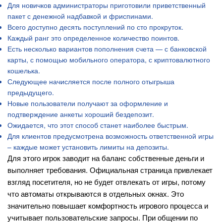
Для новичков администраторы приготовили приветственный
пакет с денежной надбавкой и фриспинами.
Всего доступно десять поступлений по сто прокруток.
Каждый ранг это определенное количество поинтов.
Есть несколько вариантов пополнения счета — с банковской
карты, с помощью мобильного оператора, с криптовалютного
кошелька.
Следующее начисляется после полного отыгрыша
предыдущего.
Новые пользователи получают за оформление и
подтверждение анкеты хороший бездепозит.
Ожидается, что этот способ станет наиболее быстрым.
Для клиентов предусмотрена возможность ответственной игры
– каждые может установить лимиты на депозиты.
Для этого игрок заводит на баланс собственные деньги и
выполняет требования. Официальная страница привлекает
взгляд посетителя, но не будет отвлекать от игры, потому
что автоматы открываются в отдельных окнах. Это
значительно повышает комфортность игрового процесса и
учитывает пользовательские запросы. При общении по