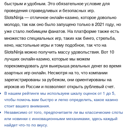
быстрым и удобным. Это обязательное условие для
проведения справедливых и безопасных игр.
SlotsNinja — отличное онлайн-казино, которое довольно
молодо, так как оно было запущено только в 2021 году, но
уже стало любимцем фанатов. На платформе также есть
множество специальных игр, таких как бинго, стрельба,
кено, настольные игры и тому подобное, так что на
SlotsNinja можно получить массу удовольствия. Вот 10
лучших онлайн-казино, которые мы можем
порекомендовать для выигрыша реальных денег во время
азартных игр онлайн. Несмотря на то, что компании
зарегистрированы за рубежом, они ориентированы на
игроков из России и позволяют открыть рублевый счет.
В нашем рейтинге мы используем шкалу оценок от 1 до 5,
чтобы помочь вам быстро и легко определить, какое казино
стоит вашего внимания.
Независимо от того, предпочитаете ли вы классические слоты
или новинки с инновационными механиками, здесь каждый
найдет что-то по вкусу.