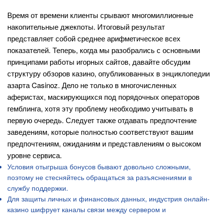
Время от времени клиенты срывают многомиллионные
накопительные джекпоты. Итоговый результат
представляет собой среднее арифметическое всех
показателей. Теперь, когда мы разобрались с основными
принципами работы игорных сайтов, давайте обсудим
структуру обзоров казино, опубликованных в энциклопедии
азарта Casinoz. Дело не только в многочисленных
аферистах, маскирующихся под порядочных операторов
гемблинга, хотя эту проблему необходимо учитывать в
первую очередь. Следует также отдавать предпочтение
заведениям, которые полностью соответствуют вашим
предпочтениям, ожиданиям и представлениям о высоком
уровне сервиса.
Условия отыгрыша бонусов бывают довольно сложными,
поэтому не стесняйтесь обращаться за разъяснениями в
службу поддержки.
Для защиты личных и финансовых данных, индустрия онлайн-
казино шифрует каналы связи между сервером и