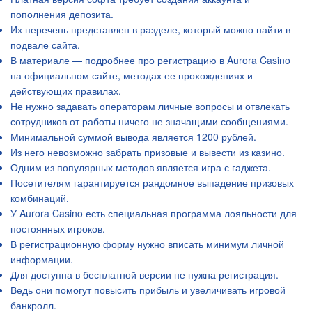
пополнения депозита.
Их перечень представлен в разделе, который можно найти в
подвале сайта.
В материале — подробнее про регистрацию в Aurora Casino
на официальном сайте, методах ее прохождениях и
действующих правилах.
Не нужно задавать операторам личные вопросы и отвлекать
сотрудников от работы ничего не значащими сообщениями.
Минимальной суммой вывода является 1200 рублей.
Из него невозможно забрать призовые и вывести из казино.
Одним из популярных методов является игра с гаджета.
Посетителям гарантируется рандомное выпадение призовых
комбинаций.
У Aurora Casino есть специальная программа лояльности для
постоянных игроков.
В регистрационную форму нужно вписать минимум личной
информации.
Для доступна в бесплатной версии не нужна регистрация.
Ведь они помогут повысить прибыль и увеличивать игровой
банкролл.