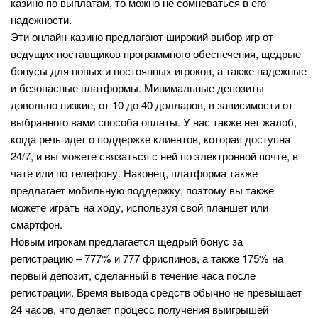
казино по выплатам, то можно не сомневаться в его
надежности.
Эти онлайн-казино предлагают широкий выбор игр от
ведущих поставщиков программного обеспечения, щедрые
бонусы для новых и постоянных игроков, а также надежные
и безопасные платформы. Минимальные депозиты
довольно низкие, от 10 до 40 долларов, в зависимости от
выбранного вами способа оплаты. У нас также нет жалоб,
когда речь идет о поддержке клиентов, которая доступна
24/7, и вы можете связаться с ней по электронной почте, в
чате или по телефону. Наконец, платформа также
предлагает мобильную поддержку, поэтому вы также
можете играть на ходу, используя свой планшет или
смартфон.
Новым игрокам предлагается щедрый бонус за
регистрацию – 777% и 777 фриспинов, а также 175% на
первый депозит, сделанный в течение часа после
регистрации. Время вывода средств обычно не превышает
24 часов, что делает процесс получения выигрышей