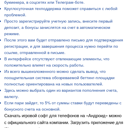
букмекера, в соцсетях или Телеграм-боте.
Круглосуточная техподдержка поможет справиться с любой
проблемой.
Просто зарегистрируйте учетную запись, внесите первый
депозит, а бонусы зачислятся на счет в автоматическом
режиме.
После этого вам будет отправлено письмо для подтверждения
регистрации, и для завершения процесса нужно перейти по
ссылке, отправленной в письме.
В интерфейсе отсутствуют отвлекающие элементы, что
положительно влияет на скорость работы.
Из всего вышеизложенного можно сделать вывод, что
поощрительная система обозреваемой беттинг-площадки
полностью ориентирована на новых пользователей.
Здесь можно выбрать один из вариантов пополнения счета,
валюту.
Если пари зайдет, то 5% от суммы ставки будут переведены с
бонусного счета на основной.
Скачать игровой софт для телефонов на «Андроид» можно
с официального сайта компании. Загрузить приложение для