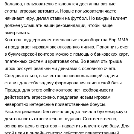
баланса, пользователю становятся доступны разные
слоты, игровые автоматы. Новые пользователи часто
начинают игру, делая ставки на футбол. Но каждый клиент
должен услышать наши рекомендации, чтобы чаще
выигрывать.
Контора поддерживает смешанные единоборства Pop MMA
и предлагает игрокам эксклюзивную линию. Пополнить счет
в букмекерской конторе можно с помощью банковских карт,
платежных систем и криптовалюты. Во время отыгрыша
игрок рискует реальными деньгами с основного счета.
Следовательно, в качестве основополагающей задачи
ставит для себя задачу формирования клиентской базы.
Правда, для этого online-конторе нет необходимости
действовать агрессивно, предлагая новым игрокам
невероятно интересные приветственные бонусы.
Рассматриваемая беттинг-площадка начала букмекерскую
деятельность относительно недавно. Соответственно,
основная цель оператора – нарастить клиентскую базу. Для
этой цели в онлайн-контору действует приветственный