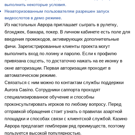
выполнить некоторые условия.
Неавторизованным пользователям разрешен запуск
видеослотов в демо режиме.
Из настольных Аврора приглашает сыграть в рулетку,
блэкджек, баккара, покер. В личном кабинете есть поле для
введения промокодов, активирующих дополнительные
фичи. Зарегистрированные клиенты проекта могут
выполнить вход по логину и паролю. Если к профилю
привязана соцсеть, то достаточно нажать на ее иконку в
окне авторизации. Первая авторизация проходит в
автоматическом режиме.
Связаться с ним можно по контактам службы поддержки
Aurora Casino. Сотрудники саппорта проходят
специализированное обучение и способны
проконсультировать игроков по любому вопросу. Перед
отправкой обращения стоит узнать о правилах азартной
площадки и способах связи с клиентской службой. Казино
Аврора предлагает гемблерам ряд преимуществ, поэтому
пользуется высокой популярностью.