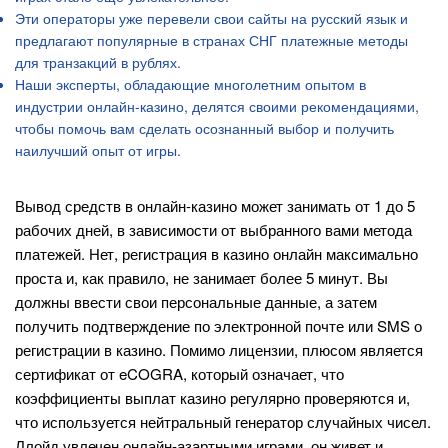
Эти операторы уже перевели свои сайты на русский язык и
предлагают популярные в странах СНГ платежные методы
для транзакций в рублях.
Наши эксперты, обладающие многолетним опытом в
индустрии онлайн-казино, делятся своими рекомендациями,
чтобы помочь вам сделать осознанный выбор и получить
наилучший опыт от игры.
Честные Отзывы И Мнения Экспертов
Вывод средств в онлайн-казино может занимать от 1 до 5
рабочих дней, в зависимости от выбранного вами метода
платежей. Нет, регистрация в казино онлайн максимально
проста и, как правило, не занимает более 5 минут. Вы
должны ввести свои персональные данные, а затем
получить подтверждение по электронной почте или SMS о
регистрации в казино. Помимо лицензии, плюсом является
сертификат от eCOGRA, который означает, что
коэффициенты выплат казино регулярно проверяются и,
что используется нейтральный генератор случайных чисел.
Ллойд увлечен онлайн-азартными играми, он живет и