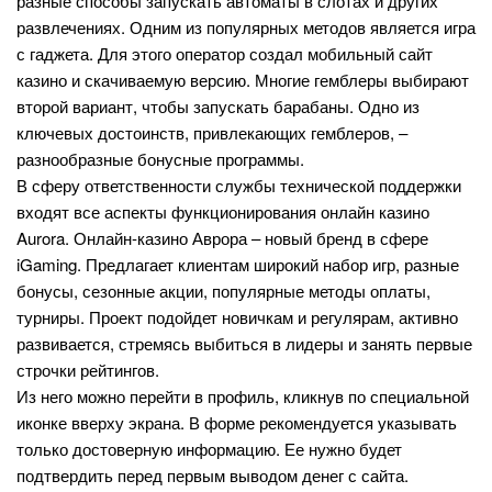
разные способы запускать автоматы в слотах и других
развлечениях. Одним из популярных методов является игра
с гаджета. Для этого оператор создал мобильный сайт
казино и скачиваемую версию. Многие гемблеры выбирают
второй вариант, чтобы запускать барабаны. Одно из
ключевых достоинств, привлекающих гемблеров, –
разнообразные бонусные программы.
В сферу ответственности службы технической поддержки
входят все аспекты функционирования онлайн казино
Aurora. Онлайн-казино Аврора – новый бренд в сфере
iGaming. Предлагает клиентам широкий набор игр, разные
бонусы, сезонные акции, популярные методы оплаты,
турниры. Проект подойдет новичкам и регулярам, активно
развивается, стремясь выбиться в лидеры и занять первые
строчки рейтингов.
Из него можно перейти в профиль, кликнув по специальной
иконке вверху экрана. В форме рекомендуется указывать
только достоверную информацию. Ее нужно будет
подтвердить перед первым выводом денег с сайта.