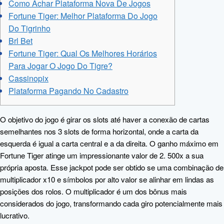
Como Achar Plataforma Nova De Jogos
Fortune Tiger: Melhor Plataforma Do Jogo
Do Tigrinho
Brl Bet
Fortune Tiger: Qual Os Melhores Horários
Para Jogar O Jogo Do Tigre?
Cassinopix
Plataforma Pagando No Cadastro
O objetivo do jogo é girar os slots até haver a conexão de cartas
semelhantes nos 3 slots de forma horizontal, onde a carta da
esquerda é igual a carta central e a da direita. O ganho máximo em
Fortune Tiger atinge um impressionante valor de 2. 500x a sua
própria aposta. Esse jackpot pode ser obtido se uma combinação de
multiplicador x10 e símbolos por alto valor se alinhar em lindas as
posições dos rolos. O multiplicador é um dos bônus mais
considerados do jogo, transformando cada giro potencialmente mais
lucrativo.