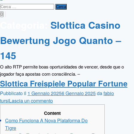
il
Ricerca
modulo
per:
Menu
Menu
principale
principale
per
Categoria:
Slottica Casino
per
per
la
la
la
visualizzazione
visualizzazione
ricerca
Bewertung Jogo Quanto –
Mobile
Desktop
145
O alto RTP permite boas oportunidades de vencer, desde que o
jogador faça apostas com consciência. –
Slottica Freispiele Popular Fortune
Pubblicato il
1 Gennaio 2025
6 Gennaio 2025
da
fabio
su
tursi
Lascia un commento
Slottica
Content
Freispiele
Como Funciona A Nova Plataforma Do
Popular
Tigre
Fortune