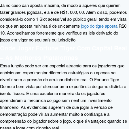
Já no caso dan aposta máxima, de modo a aqueles que querem
fazer grandes jogadas, ela é de R$1. 000, 00. Além disso, podemos
considerá-lo como 1 Slot acessível ao público geral, tendo em vista
de que an aposta mínima é de unicamente
jogo do tigre aposta
R$0,
10. Aconselhamos fortemente que verifique as leis derivado do
jogos em vigor no seu país ou jurisdição.
Onde Jogar Fortune Tiger Com Capital Real
– As Melhores Plataformas
Essa função pode ser em especial atraente para os jogadores que
anbicionam experimentar diferentes estratégias ou apenas se
divertir sem a pressão de arruinar dinheiro real. O Fortune Tiger
Demo é bem vista por oferecer uma experiência de game distinta e
isento riscos. É uma excelente maneira do os jogadores
aprenderem a mecânica do jogo sem nenhum investimento
financeiro. As evidências sugerem de que jogar a versão de
demonstração pode vir an aumentar muito a confiança e a
compreensão do jogador sobre o jogo, o que é vantajoso quando se
passa a jogar com dinheiro real.