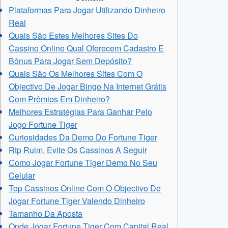
Casino
Plataformas Para Jogar Utilizando Dinheiro
Kod
Real
Promocyjny
Quais São Estes Melhores Sites Do
Jackpot
Cassino Online Qual Oferecem Cadastro E
Progressivo
Bônus Para Jogar Sem Depósito?
Quais São Os Melhores Sites Com O
Objectivo De Jogar Bingo Na Internet Grátis
Com Prêmios Em Dinheiro?
Melhores Estratégias Para Ganhar Pelo
Jogo Fortune Tiger
Curiosidades Da Demo Do Fortune Tiger
Rtp Ruim, Evite Os Cassinos A Seguir
Сomo Jogar Fortune Tiger Demo No Seu
Celular
Top Cassinos Online Com O Objectivo De
Jogar Fortune Tiger Valendo Dinheiro
Tamanho Da Aposta
Onde Jogar Fortune Tiger Com Capital Real