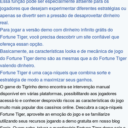
Essa função pode ser especialmente atraente para os
jogadores que desejam experimentar diferentes estratégias ou
apenas se divertir sem a pressão de desaproveitar dinheiro
real.
Para jogar a versão demo com dinheiro infinito grátis do
Fortune Tiger, você precisa descobrir um site confiável que
ofereça essan opção.
Basicamente, as características looks e de mecânica de jogo
do Fortune Tiger demo são as mesmas que a do Fortune Tiger
valendo dinheiro.
Fortune Tiger é uma caça-níqueis que combina sorte e
estratégia de modo a maximizar seus ganhos.
O game do Tigrinho demo encontra-se intervenção manual
disponível em várias plataformas, possibilitando aos jogadores
acessá-lo e conhecer desprovido riscos as características do jogo
muito mais popular dos cassinos online. Descubra a caça-níqueis
Fortune Tiger, aproveite an emoção do jogo e se familiarize
utilizando seus recursos jogando a demo gratuita em nosso blog
Sonic. Quem sabe, talvez o questionário Fortune Tiger demo seja o