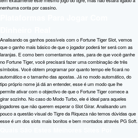
tem exatamente este mesmo jogo do tigre, mas não estará ligado a
nenhuma conta por cassino.
Plataformas Para Jogar Com
Dinheiro Real
Analisando os ganhos possíveis com o Fortune Tiger Slot, vemos
que o ganho mais básico de que o jogador poderá ter será com as
laranjas. E como bem comentamos antes, para de que você ganhe
no Fortune Tiger, você precisará fazer uma combinação de três
símbolos. Você obtem programar por quanto tempo ele ficará no
automático e o tamanho das apostas. Já no modo automático, do
tipo próprio nome já dá an entender, esse é um modo que lhe
permite ativar com o objectivo de que o Fortune Tiger comece a
girar sozinho. No caso do Modo Turbo, ele é ideal para aqueles
jogadores que não querem esperar o Slot Girar. Analisando um
pouco a questão visual do Tigre da Riqueza não temos dúvidas que
esse é um dos slots mais bonitos e bem montados através PG Soft.
Quais São Estes Melhores Sites Por