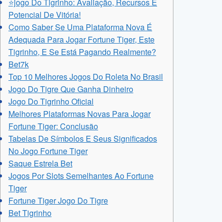
⭐jogo Do Tigrinho: Avaliação, Recursos E
Potencial De Vitória!
Como Saber Se Uma Plataforma Nova É
Adequada Para Jogar Fortune Tiger, Este
Tigrinho, E Se Está Pagando Realmente?
Bet7k
Top 10 Melhores Jogos Do Roleta No Brasil
Jogo Do Tigre Que Ganha Dinheiro
Jogo Do Tigrinho Oficial
Melhores Plataformas Novas Para Jogar
Fortune Tiger: Conclusão
Tabelas De Símbolos E Seus Significados
No Jogo Fortune Tiger
Saque Estrela Bet
Jogos Por Slots Semelhantes Ao Fortune
Tiger
Fortune Tiger Jogo Do Tigre
Bet Tigrinho