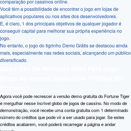
comparação por cassinos online.
Você têm a possibilidade de encontrar o jogo em lojas de
aplicativos populares ou nos sites dos desenvolvedores.
E, é claro, 1 dos principais objetivos de qualquer jogador é
conseguir capital para melhorar sua própria experiência no
jogo.
No entanto, o jogo do tigrinho Demo Grátis se destacou ainda
mais, especialmente nas redes sociais, alcançando um público
diversificado.
Quais São Os Melhores Sites Para Jogar
Bingo Na Internet Grátis Com Prêmios Em
Dinheiro?
Agora você pode recrescer a versão demo gratuita do Fortune Tiger
e mergulhar nesse incrível globo de jogos de cassino. No modo de
demonstração, você recebe uma conta gratuita com 1 determinado
número do créditos que pode vir a ser usado para jogar. Se estes
créditos acabarem, você poderá recarregar a página e andar