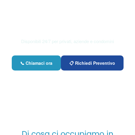
Autospurgo e Spurgo
Fognature ad Andria e
Provincia
Disponibili 24/7 per privati, aziende e condomini
📞 Chiamaci ora
📋 Richiedi Preventivo
Di cosa ci occupiamo in