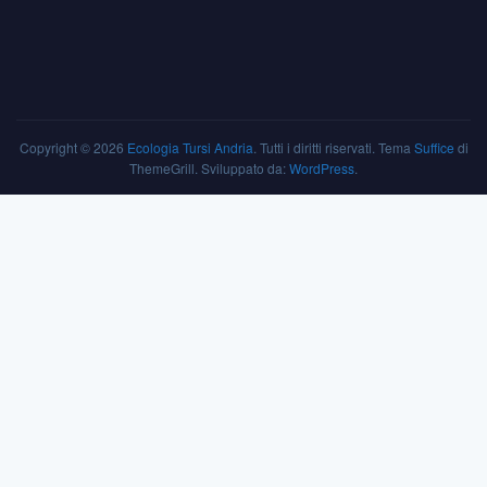
Copyright © 2026
Ecologia Tursi Andria
. Tutti i diritti riservati. Tema
Suffice
di
ThemeGrill. Sviluppato da:
WordPress
.