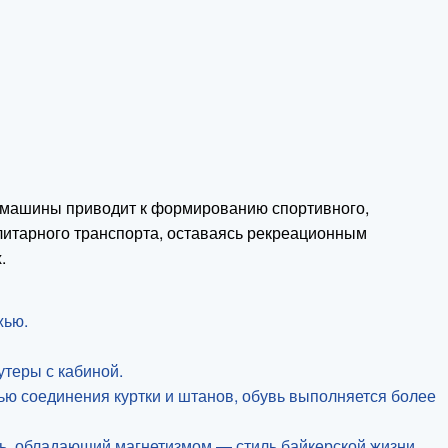
е машины приводит к формированию спортивного,
илитарного транспорта, оставаясь рекреационным
.
жью.
утеры с кабиной.
ью соединения куртки и штанов, обувь выполняется более
ль, обладающий магнетизмом — стиль байкерской жизни.