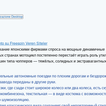
izzazione Desktop
nto
su Freespin Veren Siteler
гревание японскими фирмами спроса на мощные динамичны
тых странах мотоцикл постепенно перестаёт играть роль ут
шин типа чопперов — тяжёлых, солидных и экстравагантных
ительные автономные поездки по плохим дорогам и бездоро
авода переданы в другие руки.
и, где сзади стоит широкое колесо или два колеса, есть ск
комбинезона, текстильная — в виде костюма с возможност
ую шумоизоляцию.
ппер классического вида сохраняет свой неповторимый сти