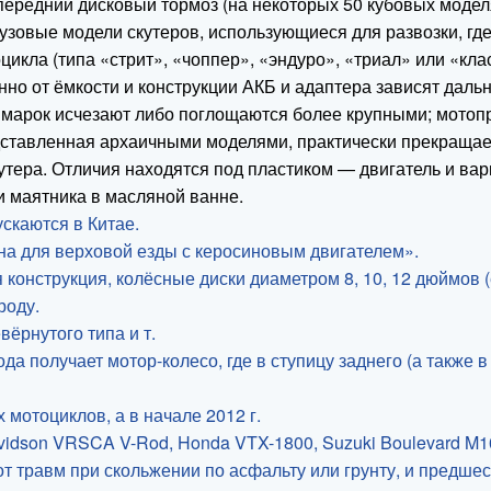
ередний дисковый тормоз (на некоторых 50 кубовых моделя
узовые модели скутеров, использующиеся для развозки, где 
цикла (типа «стрит», «чоппер», «эндуро», «триал» или «кла
енно от ёмкости и конструкции АКБ и адаптера зависят даль
 марок исчезают либо поглощаются более крупными; мото
дставленная архаичными моделями, практически прекращает
утера. Отличия находятся под пластиком — двигатель и вар
и маятника в масляной ванне.
скаются в Китае.
на для верховой езды с керосиновым двигателем».
ая конструкция, колёсные диски диаметром 8, 10, 12 дюймов
роду.
вёрнутого типа и т.
 получает мотор-колесо, где в ступицу заднего (а также в
мотоциклов, а в начале 2012 г.
vidson VRSCA V-Rod, Honda VTX-1800, Suzuki Boulevard M10
т травм при скольжении по асфальту или грунту, и предшес