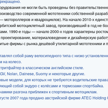
прекращено.
рудования не могли быть проведены без правительственно
производство современной мототехники собственной разра
и — мотороллеров и квадроциклов). На начало 2010-х еди
рбитский мотоциклетный завод, производивший в год не бо
ами. 1990-е годы — начало 2000-х годов характерны рост
оектирование, материаловедение и дизайнерскую работу. 
итые фирмы с рынка дешёвой утилитарной мототехники и п
тавлял собой раму велосипедного типа с низко установле
 на колесо.
тритфайтер в классическом английском стиле.
GV, Nolan, Dainese, Suomy и некоторые другие.
ковые модели, для которых не требуются водительские права
яющий собой эндуро с колёсами и тормозами спортбайка.
инамики разгона приближен к спортивным мотоциклам.
густе 2007 года продано австрийской фирме ATEC Holding