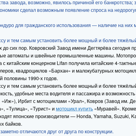
ства завода, возможно, явилось причиной его банкротства
экономики сделал возможным появление спроса на недорогу
ндуро для гражданского использования — наличие на них 
ссу и тем самым установить более мощный и более тяжёлый
х до сих пор. Ковровский Завод имени Дегтярёва сегодня 
чные автоматы и швейные промышленные машины. Мотопрод
а с китайским концерном Lifan получила китайские 4-тактны
ллеров, квадроциклов «Бархан» и малокубатурных мотоцикл
й половины 1990-х годов.
ссу и тем самым установить более мощный и более тяжёлы
мкость, удобные места водителя и пассажира и возможност
Иж»), Ирбит с мотоциклами «Урал», Ковров (Завод им. Дег
», «Тулица», «Турист» и
мотоцикл купить
«Муравей». Кроме
ходят японские производители — Honda, Yamaha, Suzuki, Ka
х байков.
заметно отличаются друг от друга по конструкции.