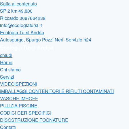
Salta al contenuto
SP 2 km 49,800
Riccardo:3687664239
info@ecologiatursi.it
Ecologia Tursi Andria
Autospurgo, Spurgo Pozzi Neri. Servizio h24
Ecologia Tursi Andria
chiudi
Home
Chi siamo
Servizi
VIDEOISPEZIONI
IMBALLAGGI CONTENITORI E RIFIUTI CONTAMINATI
VASCHE IMHOFF
PULIZIA PISCINE
CODICI CER SPECIFICI
DISOSTRUZIONE FOGNATURE
Contatti