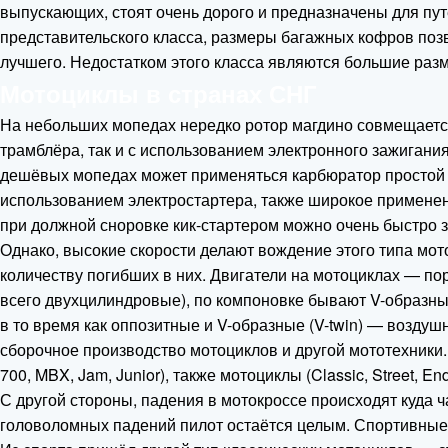
выпускающих, стоят очень дорого и предназначены для пу
представительского класса, размеры багажных кофров позв
лучшего. Недостатком этого класса являются большие размер
Мотоциклы в странах СНГ
На небольших мопедах нередко ротор магдино совмещаетс
трамблёра, так и с использованием электронного зажиган
дешёвых мопедах может применяться карбюратор простой к
использованием электростартера, также широкое применени
при должной сноровке кик-стартером можно очень быстро з
Однако, высокие скорости делают вождение этого типа мо
количеству погибших в них. Двигатели на мотоциклах — по
всего двухцилиндровые), по компоновке бывают V-образны
в то время как оппозитные и V-образные (V-twin) — возду
сборочное производство мотоциклов и другой мототехники.
700, MBX, Jam, Junior), также мотоциклы (Classic, Street, End
С другой стороны, падения в мотокроссе происходят куда ч
головоломных падений пилот остаётся целым. Спортивные 