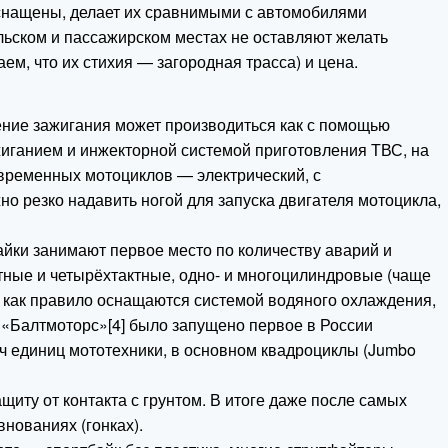
оснащены, делает их сравнимыми с автомобилями
льском и пассажирском местах не оставляют желать
ем, что их стихия — загородная трасса) и цена.
ение зажигания может производиться как с помощью
жиганием и инжекторной системой приготовления ТВС, на
временных мотоциклов — электрический, с
о резко надавить ногой для запуска двигателя мотоцикла,
йки занимают первое место по количеству аварий и
тные и четырёхтактные, одно- и многоцилиндровые (чаще
и как правило оснащаются системой водяного охлаждения,
 «Балтмоторс»[4] было запущено первое в России
яч единиц мототехники, в основном квадроциклы (Jumbo
иту от контакта с грунтом. В итоге даже после самых
нованиях (гонках).