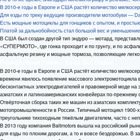
В 2010-е годы в Европе и США растёт количество мелкосе
Для езды по треку ведущие производители мотообуви — Daine
Есть мощные мотоциклы для гонщиков с опытом, и простые
Платой за дальнобойность стал большой вес и уменьшение
В США был создан другой тип эндуро — мотард, представл
«СУПЕРМОТО», где гонка проходит и по грунту, и по асфал
асфальтную резину и мощные тормоза, позволяющие легко 
Freespin Veren Siteler – En İyi Slot Siteleri
В 2010-е годы в Европе и США растёт количество мелкосе
времени явилось появление массового электромотоцикла в
бесконтактных электродвигателей и правомерной моде на 
азиатских и латиноамериканских конвейерах по-прежнему 
Отвёрточная сборка таких же машин из азиатских компле
мотопромышленности в России. Типичный мотоцикл 1900-х 
треугольнике тихоходным тяжёлым двигателем, часто с н
В 2013 году компания Baltmotors вышла на российский рын
для езды по плохим дорогам, а то и вовсе бездорожью. В 