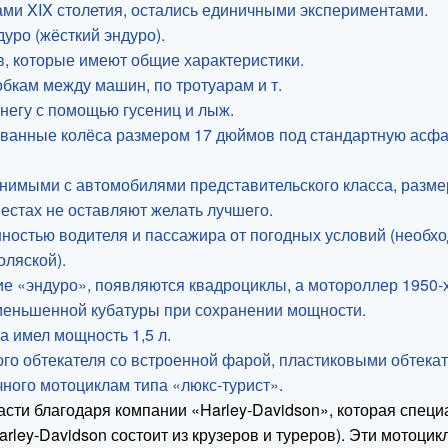
ми XIX столетия, остались единичными экспериментами.
уро (жёсткий эндуро).
в, которые имеют общие характеристики.
обкам между машин, по тротуарам и т.
негу с помощью гусениц и лыж.
цованные колёса размером 17 дюймов под стандартную асф
внимыми с автомобилями представительского класса, разм
естах не оставляют желать лучшего.
стью водителя и пассажира от погодных условий (необхо
оляской).
е «эндуро», появляются квадроциклы, а мотороллер 1950-х
уменьшенной кубатуры при сохранении мощности.
 имел мощность 1,5 л.
го обтекателя со встроенной фарой, пластиковыми обтека
ного мотоциклам типа «люкс-турист».
ти благодаря компании «Harley-Davidson», которая специа
arley-Davidson состоит из крузеров и туреров). Эти мотоц