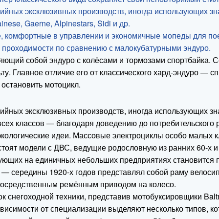
рийных эксклюзивных производств, иногда использующих з
se, Gaerne, Alpinestars, Sidi и др.
, комфортные в управлении и экономичные мопеды для пое
 проходимости по сравнению с малокубатурными эндуро.
яющий собой эндуро с колёсами и тормозами спортбайка. С
ьту. Главное отличие его от классического хард-эндуро —
остановить мотоцикл.
рийных эксклюзивных производств, иногда использующих з
сех классов — благодаря доведению до потребительского 
экологические идеи. Массовые электроциклы особо малых к
стоят модели с ДВС, ведущие родословную из ранних 60-х 
ктующих на единичных небольших предприятиях становится
— середины 1920-х годов представлял собой раму велосип
епосредственным ремённым приводом на колесо.
ок снегоходной техники, представив мотобуксировщики Balt
зависимости от специализации выделяют несколько типов, к