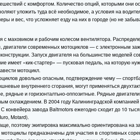
тешествий с комфортом. Количество опций, которыми они 
оляют уложить туда всё необходимое, а условия на водите
ы и вес, что усложняет езду на них в городе (но не забыва
я с маховиком и рабочим колесом вентилятора. Распредел
ия, двигатели современных мотоциклов — с электронным за
онструкции. Запуск двигателя на большинстве моделей со
е имеет «кик-стартер» — пусковая педаль, на которую нужн
авести мотоцикл.
тоциклов довольно опасным, подтверждение чему — спортба
ршневые внутреннего сгорания, могут применяться двухтак
е, рядные и горизонталтьно-оппозитные. Рядные двигател
шным охлаждением. В 2004 году Калининградской компанией
 С конвейера завода Baltmotors ежегодно сходит до 10 тыс
uro, Motard).
аще, поэтому экипировка максимально ориентирована на защ
мотоциклы предназначены для участия в спортивных сорев