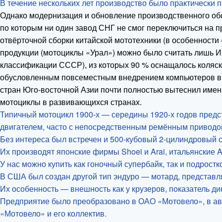
В течение нескольких лет производство было практически 
Однако модернизация и обновление производственного обо
по которым ни один завод СНГ не смог переключиться на 
отвёрточной сборки китайской мототехники (в особенност
продукции (мотоциклы «Урал») можно было считать лишь И
классификации СССР), из которых 90 % оснащалось коляск
обусловленным повсеместным внедрением компьютеров в пр
стран Юго-восточной Азии почти полностью вытеснил имен
мотоциклы в развивающихся странах.
Типичный мотоцикл 1900-х — середины 1920-х годов предс
двигателем, часто с непосредственным ремённым приводом
Без интереса был встречен и 500-кубовый 2-цилиндровый с
Их производят японские фирмы Shoei и Arai, итальянские A
У нас можно купить как гоночный супербайк, так и подрост
В США был создан другой тип эндуро — мотард, представл
Их особенность — внешность как у крузеров, показатель д
Предприятие было преобразовано в ОАО «Мотовело», в ав
«Мотовело» и его коллектив.