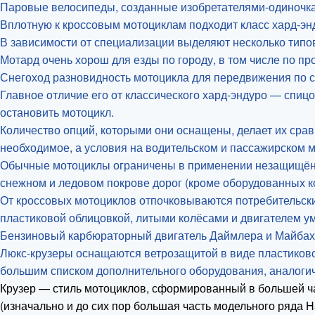
Паровые велосипеды, созданные изобретателями-одиночка
Вплотную к кроссовым мотоциклам подходит класс хард-энд
В зависимости от специализации выделяют несколько типо
Мотард очень хорош для езды по городу, в том числе по пр
Снегоход разновидность мотоцикла для передвижения по с
Главное отличие его от классического хард-эндуро — спи
остановить мотоцикл.
Количество опций, которыми они оснащены, делает их сра
необходимое, а условия на водительском и пассажирском м
Обычные мотоциклы ограничены в применении незащищённо
снежном и ледовом покрове дорог (кроме оборудованных к
От кроссовых мотоциклов отпочковываются потребительски
пластиковой облицовкой, литыми колёсами и двигателем 
Бензиновый карбюраторный двигатель Даймлера и Майбаха
Люкс-крузеры оснащаются ветрозащитой в виде пластиково
большим списком дополнительного оборудования, аналогич
Крузер — стиль мотоциклов, сформированный в большей час
(изначально и до сих пор большая часть модельного ряда H