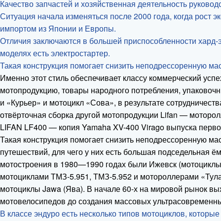
Качество запчастей и хозяйственная деятельность руковод
Ситуация начала изменяться после 2000 года, когда рост 
импортом из Японии и Европы.
Отличия заключаются в большей приспособленности хард-э
моделях есть электростартер.
Такая конструкция помогает снизить неподрессоренную ма
Именно этот стиль обеспечивает классу коммерческий успе
мотопродукцию, товары народного потребления, упаково
и «Курьер» и мотоцикл «Сова», в результате сотрудничеств
отвёрточная сборка другой мотопродукции Lifan — моторо
LIFAN LF400 — копия Yamaha XV-400 Virago выпуска перво
Такая конструкция помогает снизить неподрессоренную ма
путешествий, для чего у них есть большая подседельная ё
мотостроения в 1980—1990 годах были Ижевск (мотоциклы «
мотоциклами ТМЗ-5.951, ТМЗ-5.952 и мотороллерами «Тула
мотоциклы Jawa (Ява). В начале 60-х на мировой рынок вы
мотовелосипедов до создания массовых ультрасовременны
В классе эндуро есть несколько типов мотоциклов, которые 