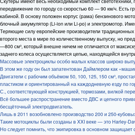
Скутеры имеют весь необходимый комплект светотехники, п
передвижение по городу со скоростью 60 — 90 км/ч. Есть гр
кабиной. В основу положен корпус (рама) бензинового мото
блочный аккумулятор (Li-ion или Li-po) и электромотор. Им
Теряющие силу европейские производители традиционных
второго места в мире по количественному выпуску, но пре
—800 см³, который внешне ничем не отличается от максиск
заднего колеса осуществляется цепью, находящейся внутр
Массовые электроциклы особо малых классов широко выпу
В этом же году он был запатентован Даймлером как «маши
Двигатели с рабочим объёмом 50, 100, 125, 150 см³, прост
пластиком и ориентированный на каждодневную езду по го
С., соответствующей конструкцией, тормозами, вилкой пере
Всё большее распространение вместо ДВС и цепного привода
бесщёточный электродвигатель.
Лишь в 2011 возобновлено производство 200 и 250-кубовых 
Такие мотоциклы были созданы в XXI веке — это Harley-Da
Но следует помнить, что экипировка в основном защищает о