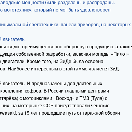
; заводские мощности были разделены и распроданы.
ю мототехнику, который не мог быть удовлетворён
минимальной светотехники, панели приборов, на некоторых
 двигатель.
производит преимущественно оборонную продукцию, а также
укция собственной разработки, включая мопеды «Пилот»
е двигатели. Кроме того, на ЗиДе была освоена
ов. Наиболее интересным в этой гамме является ЗиД-
й двигатель. И предназначены для длительных
ь крепления кофров. В России главными центрами
тярёва) с мотоциклами «Восход» и ТМЗ (Тула) с
 них, на моторынке ССР присутствовали чешские
wasaki, за 15 лет прошедшие путь от гаражной сборки