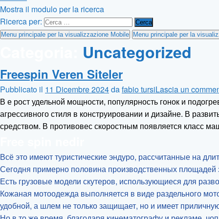
Mostra il modulo per la ricerca
Ricerca per:
Menu principale per la visualizzazione Mobile
Menu principale per la visual
Categoria:
Uncategorized
Freespin Veren Siteler
Pubblicato il
11 Dicembre 2024
da
fabio tursi
Lascia un comme
В е рост удельной мощности, популярность гонок и подо
агрессивного стиля в конструировании и дизайне. В разви
средством. В противовес скоростным появляется класс ма
Free spin nedir
Всё это имеют туристические эндуро, рассчитанные на дл
Сегодня примерно половина производственных площадей з
Есть грузовые модели скутеров, использующиеся для развозк
Кожаная мотоодежда выполняется в виде раздельного мото
удобной, а шлем не только защищает, но и имеет приличн
Но в то же время, благодаря кинематографу и рекламе, чо