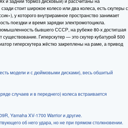
х и задний тормоз дисковый) и рассчитаны на
сзади стоит широкое колесо или два колеса, есть скутеры с
ссик»), у которого внутрирамное пространство занимает
ность поездки и время зарядки электромотоцикла.
промышленность бывшего СССР, на рубеже 80-х достигшая
 существование. Гиперскутер — это скутер кубатурой 500
иатор гиперскутера жёстко закреплены на раме, а привод
 (есть модели и с дюймовыми дисками), весь обшитый
 ряде случаев и в переднего) колеса встраивается
9R, Yamaha XV-1700 Warrior и другие.
твующего об него удара, но не при прямом столкновении.