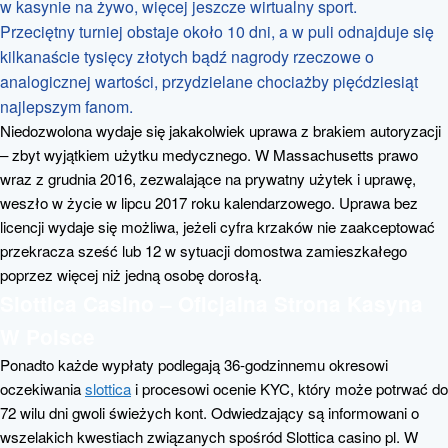
w kasynie na żywo, więcej jeszcze wirtualny sport.
Przeciętny turniej obstaje około 10 dni, a w puli odnajduje się
kilkanaście tysięcy złotych bądź nagrody rzeczowe o
analogicznej wartości, przydzielane chociażby pięćdziesiąt
najlepszym fanom.
Niedozwolona wydaje się jakakolwiek uprawa z brakiem autoryzacji
– zbyt wyjątkiem użytku medycznego. W Massachusetts prawo
wraz z grudnia 2016, zezwalające na prywatny użytek i uprawę,
weszło w życie w lipcu 2017 roku kalendarzowego. Uprawa bez
licencji wydaje się możliwa, jeżeli cyfra krzaków nie zaakceptować
przekracza sześć lub 12 w sytuacji domostwa zamieszkałego
poprzez więcej niż jedną osobę dorosłą.
Slottica Casino – Oficjalna Strona Kasyna
W Polsce
Ponadto każde wypłaty podlegają 36-godzinnemu okresowi
oczekiwania
slottica
i procesowi ocenie KYC, który może potrwać do
72 wilu dni gwoli świeżych kont. Odwiedzający są informowani o
wszelakich kwestiach związanych spośród Slottica casino pl. W