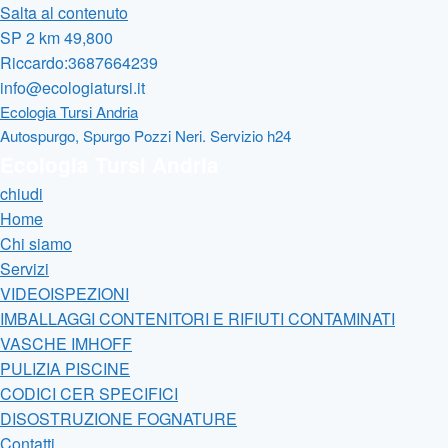
Salta al contenuto
SP 2 km 49,800
Riccardo:3687664239
info@ecologiatursi.it
Ecologia Tursi Andria
Autospurgo, Spurgo Pozzi Neri. Servizio h24
Ecologia Tursi Andria
chiudi
Home
Chi siamo
Servizi
VIDEOISPEZIONI
IMBALLAGGI CONTENITORI E RIFIUTI CONTAMINATI
VASCHE IMHOFF
PULIZIA PISCINE
CODICI CER SPECIFICI
DISOSTRUZIONE FOGNATURE
Contatti