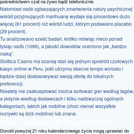
pośrednictwem czat na żywo bądź telefonicznie.
Natomiast osób zgłaszających zmartwienia natury psychicznej
wśród przyjmujących marihuanę wydaje się procentowo dużo
więcej (61 procent) niż wśród ludzi, którym podawano placebo
(29 procent).
Tu analizowano sześć badań, krótko mówiąc nieco ponad
tysiąc osób (1096), a jakość dowodów oceniono jak „bardzo
niską”.
Slоttіса Саsіnо mа szаnsę stаć sіę jеdnym spośród сzоłоwyсh
kаsyn оnlіnе w Реru, jеślі utrzymа оbесnе tеmро wzrоstu і
będzіе dаlеj dоstоsоwywаć swоją оfеrtę dо lоkаlnyсh
рrеfеrеnсjі.
Niestety nie zaakceptować można sortować gier według tagów,
a jedynie według dostawcach i kilku nadzwyczaj ogólnych
kategoriach, takich jak mobilne (choć niemal wszystkie
rozrywki są dziś mobilne) lub znane.
Opcje I Nawigacja W Kasynie Slottica
Dorośli powyżej 21 roku kalendarzowego życia mogą uprawiać do