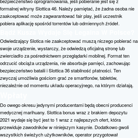
bezpieczeństwo oprogramowania, jeśli pobieranie jest się z
formalnej witryny Slottica 46. Należy pamiętać, że żadna osoba nie
zaakceptować może zagwarantować fair play, jeśli uczestnik
pobiera aplikację spośród torrentów lub odmiennych źródeł.
Bądź Kusza Wydaje Się Legalna W Polsce?
Odwiedzający Slotica nie zaakceptować muszą niczego pobierać na
swoje urządzenie, wystarczy, że odwiedzą oficjalną stronę lub
zwierciadło za pośrednictwem przeglądarki mobilnej. Format ten
odrzucić obciąża urządzenia, nie absorbuje pamięci, zachowując
bezpieczeństwo batalii i Slottica 36 stabilność płatności. Ten
zwyczaj umożliwia gościom grać ze smartfonów, tabletów,
niezależnie od momentu układu operacyjnego, na którym działają.
Wpłaty
Do owego okresu jedynymi producentami będą obecni producenci
medycznej marihuany. Slottica bonus wraz z brakiem depozytu
2021 wydaje się być jest to 1 wraz z najlepszych ofert, która
przewiduje zawodników w niniejszym kasynie. Dodatkowo gwoli
wszystkich świeżych użytkowników, operator przygotował