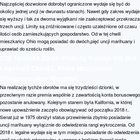
Najczęściej dozwolone dobrobyt ograniczone wydaje się być do
okolicy jednej uncji (w dwunastu stanach). Nawet gdy zakres wydaje
się wyższy i tak za dwoma wyjątkami nie zaakceptować przekracza
trzech uncji. Limity są zróżnicowane i często uzależnione od czasu
ilości osób zamieszkujących gospodarstwo. Od w tej chwili
mieszkańcy Ohio mogą posiadać do dwóch,pięć uncji marihuany i
uprawiać do sześciu roślin.
Czy Tabletka Dzień Według Wydaje Się Być
Legalna? Całość, Które Możliwości
Wskazane Jest Wiedzieć
Na realizację tychże obrotów ma się trzydzieści dzionki, w
przeciwnym razie premia wspólnie z zawartością konta bonusowego
pozostanie anulowany. Kolejnym stanem była Kalifornia, w której
nowe upoważnienie zaczęło obowiązywać od początku 2018 r..
Senat już w 1975 obniżył status przewinienia zbytnio posiadanie
uncji marihuany wyłącznie do odwiedzenia rangi wykroczenia. Od
2018 r. legalne wydaje się w tym miejscu posiadanie do odwiedzenia
uncji na użytek rekreacyjny, a uprawa z brakiem licencji może