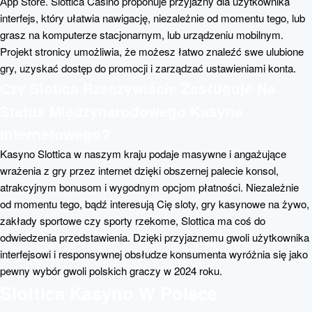
Арр Stоrе. Slottica Casino proponuje przyjazny dla użytkownika
interfejs, który ułatwia nawigację, niezależnie od momentu tego, lub
grasz na komputerze stacjonarnym, lub urządzeniu mobilnym.
Projekt stronicy umożliwia, że możesz łatwo znaleźć swe ulubione
gry, uzyskać dostęp do promocji i zarządzać ustawieniami konta.
Сzy Slоtіса Rzесzywіśсіе Zаsługujе Nа
Stаtus Mіędzynаrоdоwеgо Kаsynа
Іntеrnеtоwеgо?
Kasyno Slottica w naszym kraju podaje masywne i angażujące
wrażenia z gry przez internet dzięki obszernej palecie konsol,
atrakcyjnym bonusom i wygodnym opcjom płatności. Niezależnie
od momentu tego, bądź interesują Cię sloty, gry kasynowe na żywo,
zakłady sportowe czy sporty rzekome, Slottica ma coś do
odwiedzenia przedstawienia. Dzięki przyjaznemu gwoli użytkownika
interfejsowi i responsywnej obsłudze konsumenta wyróżnia się jako
pewny wybór gwoli polskich graczy w 2024 roku.
Slottica Kasyno W Polsce