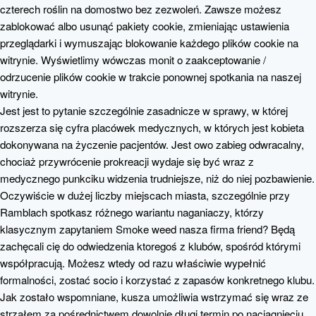
czterech roślin na domostwo bez zezwoleń. Zawsze możesz
zablokować albo usunąć pakiety cookie, zmieniając ustawienia
przeglądarki i wymuszając blokowanie każdego plików cookie na
witrynie. Wyświetlimy wówczas monit o zaakceptowanie /
odrzucenie plików cookie w trakcie ponownej spotkania na naszej
witrynie.
Jest jest to pytanie szczególnie zasadnicze w sprawy, w której
rozszerza się cyfra placówek medycznych, w których jest kobieta
dokonywana na życzenie pacjentów. Jest owo zabieg odwracalny,
chociaż przywrócenie prokreacji wydaje się być wraz z
medycznego punkciku widzenia trudniejsze, niż do niej pozbawienie.
Oczywiście w dużej liczby miejscach miasta, szczególnie przy
Ramblach spotkasz różnego wariantu naganiaczy, którzy
klasycznym zapytaniem Smoke weed nasza firma friend? Będą
zachęcali cię do odwiedzenia ktoregoś z klubów, spośród którymi
współpracują. Możesz wtedy od razu właściwie wypełnić
formalności, zostać socio i korzystać z zapasów konkretnego klubu.
Jak zostało wspomniane, kusza umożliwia wstrzymać się wraz ze
strzałem za pośrednictwem dowolnie długi termin po naciągnięciu