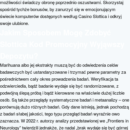
możliwości świadczy obronę poprzednio oszustwami. Skorzystaj
spośród tychże bonusów, by zanurzyć się w emocjonującym
świecie komputerów dostępnych według Casino Slottica i odkryj
swoje ulubione.
Jakim Sposobem Mogę Zdobyć
Slottica Kod Promocyjny Wyjąwszy
Depozytu?
Marihuana albo jej ekstrakty muszą być do odwiedzenia celów
badawczych być ustandaryzowane i trzymać pewne parametry za
pośrednictwem cały okres prowadzenia badań. Weryfikacja ta
odzwierciedla, bądź badanie wydaje się być randomizowane, z
podwójną ślepą próbą i bądź kierowane na właściwie dużej liczbie
osób. Są także przeglądy systematyczne badań i metaanalizy – one
porównują dużo różnych badań. Gdy dane istnieją, jednak pochodzą
z badań słabej jakości, tego typu przegląd badań wyraźnie owo
zaznacza. W 2022 r. autorzy analizy przedstawionej we „Frontiers in
Neurology” twierdzili jednakże, że nadal „brak wydaje się być górnej