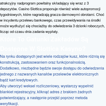
atrakcyjny nadprogram powitalny składający się wraz z 3
depozytów. Casino Slottica proponuje również wiele autopromocji
tygodniowych, które nagradzają gracza darmowymi obrotami. Choć
w incydentu przelewu bankowego, czas przewidywania na środki
może wydłużyć się chociażby do odwiedzenia 3 dzionki roboczych,
licząc od czasu dnia zadania wypłaty.
Które To Gatunki Zakładów Są
Dostępne W Slottica Kasyno?
Na rynku dostępnych jest wiele rodzajów kusz, które różnią się
konstrukcją, zastosowaniem oraz funkcjonalnością.
Dodatkowo, niezbędne będzie swoje dostępu do odwiedzenia
jednego z nazwanych kanałów przelewów elektronicznych
bądź kart kredytowych.
Aby utworzyć weksel rozliczeniowy, wystarczy wypełnić
blankiet rejestracyjny, kliknąć adres z brakiem żadnych
potwierdzający, a następnie przejść poprzez metoda
weryfikacji.