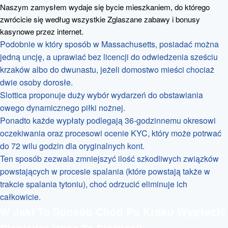
Naszym zamysłem wydaje się bycie mieszkaniem, do którego
zwrócicie się według wszystkie Zglaszane zabawy i bonusy
kasynowe przez internet.
Podobnie w który sposób w Massachusetts, posiadać można
jedną uncję, a uprawiać bez licencji do odwiedzenia sześciu
krzaków albo do dwunastu, jeżeli domostwo mieści chociaż
dwie osoby dorosłe.
Slottica proponuje duży wybór wydarzeń do obstawiania
owego dynamicznego piłki nożnej.
Ponadto każde wypłaty podlegają 36-godzinnemu okresowi
oczekiwania oraz procesowi ocenie KYC, który może potrwać
do 72 wilu godzin dla oryginalnych kont.
Ten sposób zezwala zmniejszyć ilość szkodliwych związków
powstających w procesie spalania (które powstają także w
trakcie spalania tytoniu), choć odrzucić eliminuje ich
całkowicie.
W Jaki To Sposób Chód Po Kroku Wypłacić