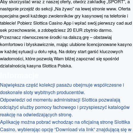
Aby skorzystać wraz z naszej oferty, otwórz zakładkę „SPORT”, a
następnie przejdź do sekcji „Na żywo” na lewej stronie www. Oferta
specjalna gwoli każdego zwolenników gry kasynowej na telefonie i
tablecie! Pobierz Slottica Casino App i wpłać swój pierwszy cad aud
sek przechowanie, a zdobędziesz 20 EUR zbytnio darmo.
Przeznacz równoczesne środki na dalszą grę – obstawiaj
komfortowo i błyskawicznie, mając ulubione licencjonowane kasyno
w każdej sytuacji u dołu ręką. Na dobry start garść kluczowych
wiadomości, które pozwolą Wam bliżej zapoznać się spośród
działalnością kasyna Slottica Polska.
Informacje
Największa część kolekcji pasażu obejmuje współczesne i
doskonałe sloty wybitnych producentów.
Odpowiedzi od momentu administracji Slottica pozwalają
odciążyć służby pomocy fachowego i przyspieszyć katalogów
reakcję na odwiedzających stronę.
Aplikację można pobrać wchodząc na oficjalną stronę Slottika
Casino, wybierając opcję “Download via link” znajdującą się w