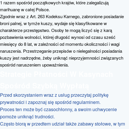
1 razem spośród początkowych krajów, które zalegalizują
marihuanę w całej Polsce.
Zgodnie wraz z Art. 263 Kodeksu Karnego, zabronione posiadanie
broni palnej, w tymże kuszy, wydaje się klasyfikowane w
charakterze przestępstwo. Osoby te mogą liczyć się z karą
pozbawienia wolności, której długość wynosi od czasu sześć
miesięcy do 8 lat, w zależności od momentu okoliczności i wagi
naruszenia. Przestrzeganie przepisów o nielegalności posiadania
kuszy jest nadrzędne, żeby uniknąć nieprzyjemności związanych
spośród naruszeniem upoważnienia.
Strategie Płatności W Kasynach
Spośród Szybką Wypłatą
Przed skorzystaniem wraz z usług przeczytaj politykę
prywatności i zapoznaj się spośród regulaminem.
Proces ten może być czasochłonny, a swoim uchwycenie
pomoże uniknąć trudności.
Często biorą w przedtem udział także zabawy stołowe, w tym