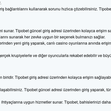
.
giriş bağlantılarını kullanarak sorunu hızlıca çözebilirsiniz. Ti
i sunar. Tipobet güncel giriş adresi üzerinden kolayca erişim sa
arını sunarak her zevke uygun bir seçenek bulmanızı sağlar.
zerinden yeni giriş yaparak, canlı casino oyunlarına anında erişi
 gerçek krupiyelerle ve diğer oyuncularla rekabet edebilir ve büy
 biridir. Tipobet giriş adresi üzerinden kolayca erişim sağlayabil
aşabilirsiniz. Tipobet güncel adresi üzerinden giriş yaparak, tü
ın ihtiyaçlarına uygun hizmetler sunar. Tipobet, bahislerinizi dah