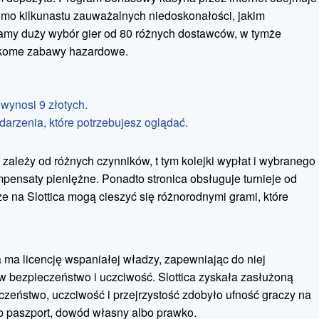
omimo kilkunastu zauważalnych niedoskonałości, jakim
kamy duży wybór gier od 80 różnych dostawców, w tymże
rzekome zabawy hazardowe.
wynosi 9 złotych.
darzenia, które potrzebujesz oglądać.
y zależy od różnych czynników, t tym kolejki wypłat i wybranego
mpensaty pieniężne. Ponadto stronica obsługuje turnieje od
 na Slottica mogą cieszyć się różnorodnymi grami, które
a ma licencję wspaniałej władzy, zapewniając do niej
w bezpieczeństwo i uczciwość. Slottica zyskała zasłużoną
zeństwo, uczciwość i przejrzystość zdobyło ufność graczy na
b paszport, dowód własny albo prawko.