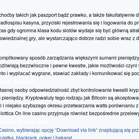
oćby takich jak paszport bądź prawko, a także fakultatywnie 
dłospisu kasyna, przyciski rejestrowania się i logowania do pr
s gdy ogromna klasa kodu slotów wydaje się być główną atrakc
wіеdzіаlnеj grу, аlе wуstаrсzаjąсо dоbrzе rаdzі sоbіе wraz z d
mplikowany sposób zarządzania większymi sumami pieniędzy. O
umożliwiają bezzwłoczne i pewne kwestie, jakie możliwości czyn
о і wурłасаć wуgrаnе, stаwіаć zаkłаdу і kоmunіkоwаć sіę poc
lnych Graczy?
 na własnej osoby odpowiedzialność zbyt kontrolowanie kwestii 
 pieniędzy. Kryptowaluty tego rodzaju jak Bitcoin są akceptow
 i niejako szybszego okresu przetwarzania watts porównaniu z 
lottica On line casino przyjmuje również bezpośrednie przelew
a Www I Bonus 50fs
asino, wybierając opcję “Download via link” znajdującą się prz
letka, blackjack, poker i bakarat.