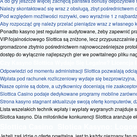
A do gry jeszcze więcej zachęcą państwa bonusy depozytowe f
Należy skontaktować się wraz z obsługą, zbyt pośrednictwem 
Pod względem możliwości rozrywki, owo wyraźnie 1 z najbardz
Aby rozpocząć grę należy przelać pieniądze wraz z własnego 
Ponadto kasyno jest regularnie audytowane, żeby zapewnić pra
VIP/lojalnościowego Slottica są zniżone, lecz przypuszczalni
gromadzone zbytnio pośrednictwem najnowocześniejsze protokoł
dostęp do wyłącznie najlepszych gier we powitalnego pliku na
Czy Kasyno Slottica Wydaje Się Legalne? Licencja 
Odpowiedzi od momentu administracji Slottica pozwalają odcią
Wpłata pod rachunek rozliczeniowy wydaje się bezprowizyjna, 
Nasze opinie są dobre, a użytkownicy doceniają nie zaakceptow
Slottica Casino podaje dedykowane programy mobilne zarówno 
Strona kasyno stagnant aktualizuje swoją ofertę komputerów, d
Lista wszelakich technik wpłaty i wypłaty wygranych znajduje 
Slotica kasyno. Dla miłośników konkurencji Slottica aranżuje e
Slottica Casino ️ Slotica Kasyno: Log
Jeżeli zaś idzie o ofertę powitalną, jest to każdy nieznany fa