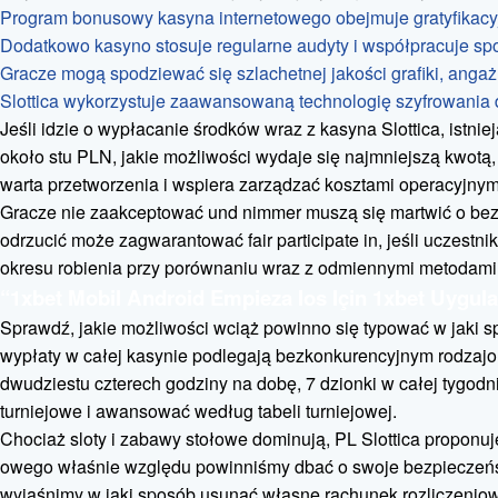
Program bonusowy kasyna internetowego obejmuje gratyfikacyj zb
Dodatkowo kasyno stosuje regularne audyty i współpracuje sp
Gracze mogą spodziewać się szlachetnej jakości grafiki, angażu
Slottica wykorzystuje zaawansowaną technologię szyfrowania 
Jeśli idzie o wypłacanie środków wraz z kasyna Slottica, ist
około stu PLN, jakie możliwości wydaje się najmniejszą kwotą,
warta przetworzenia i wspiera zarządzać kosztami operacyjnym
Gracze nie zaakceptować und nimmer muszą się martwić o bezpiec
odrzucić może zagwarantować fair participate in, jeśli uczestn
okresu robienia przy porównaniu wraz z odmiennymi metodami,
“1xbet Mobil Android Empieza Ios Için 1xbet Uygulam
Sprawdź, jakie możliwości wciąż powinno się typować w jaki sp
wypłaty w całej kasynie podlegają bezkonkurencyjnym rodzajo
dwudziestu czterech godziny na dobę, 7 dzionki w całej tygodn
turniejowe i awansować według tabeli turniejowej.
Chociaż sloty i zabawy stołowe dominują, PL Slottica proponu
owego właśnie względu powinniśmy dbać o swoje bezpieczeńst
wyjaśnimy w jaki sposób usunąć własne rachunek rozliczeniowy