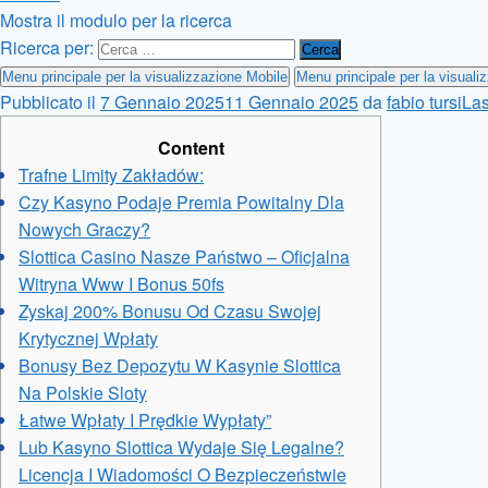
Mostra il modulo per la ricerca
Ricerca per:
Menu principale per la visualizzazione Mobile
Menu principale per la visual
Pubblicato il
7 Gennaio 2025
11 Gennaio 2025
da
fabio tursi
La
Content
Trafne Limity Zakładów:
Czy Kasyno Podaje Premia Powitalny Dla
Nowych Graczy?
Slottica Casino Nasze Państwo – Oficjalna
Witryna Www I Bonus 50fs
Zyskaj 200% Bonusu Od Czasu Swojej
Krytycznej Wpłaty
Bonusy Bez Depozytu W Kasynie Slottica
Na Polskie Sloty
Łatwe Wpłaty I Prędkie Wypłaty”
Lub Kasyno Slottica Wydaje Się Legalne?
Licencja I Wiadomości O Bezpieczeństwie