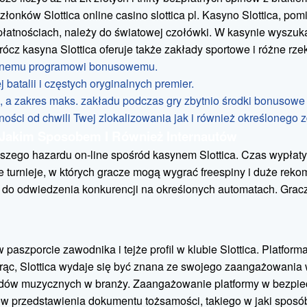
członków Slottica online casino slottica pl. Kasyno Slottica, p
płatnościach, należy do światowej czołówki. W kasynie wyszu
rócz kasyna Slottica oferuje także zakłady sportowe i różne 
 hojnemu programowi bonusowemu.
batalii i częstych oryginalnych premier.
 a zakres maks. zakładu podczas gry zbytnio środki bonusowe 
ości od chwili Twej zlokalizowania jak i również określonego z
w Jakim Sposobem I Również Internautów
niejszego hazardu on-line spośród kasynem Slottica. Czas wypłat
 turnieje, w których gracze mogą wygrać freespiny i duże reko
do odwiedzenia konkurencji na określonych automatach. Gracze
aszporcie zawodnika i tejże profil w klubie Slottica. Platform
orąc, Slottica wydaje się być znana ze swojego zaangażowania 
adów muzycznych w branży. Zaangażowanie platformy w bezpiec
w przedstawienia dokumentu tożsamości, takiego w jaki sposó