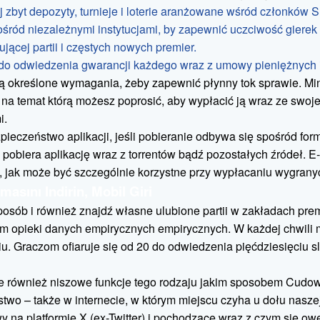
yt depozyty, turnieje i loterie aranżowane wśród członków Slott
ośród niezależnymi instytucjami, by zapewnić uczciwość giere
jącej partii i częstych nowych premier.
do odwiedzenia gwarancji każdego wraz z umowy pieniężnych i
nieją określone wymagania, żeby zapewnić płynny tok sprawie. 
 na temat którą możesz poprosić, aby wypłacić ją wraz ze swoje
i.
zeństwo aplikacji, jeśli pobieranie odbywa się spośród formaln
ik pobiera aplikację wraz z torrentów bądź pozostałych źródeł. 
 jak może być szczególnie korzystne przy wypłacaniu wygrany
asını Indirin, Mobil Giri
osób i również znajdź własne ulubione partii w zakładach prema
m opieki danych empirycznych empirycznych. W każdej chwili m
iu. Graczom ofiaruje się od 20 do odwiedzenia pięćdziesięciu s
je również niszowe funkcje tego rodzaju jakim sposobem Cudow
wo – także w internecie, w którym miejscu czyha u dołu nasz
 na platformie X (ex-Twitter) i pochodzące wraz z czym się o