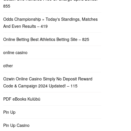
855
Odds Championship » Today's Standings, Matches
And Even Results – 419
Online Betting Best Athletics Betting Site – 825
online casino
other
Ozwin Online Casino Simply No Deposit Reward
Code & Campaign 2024 Updated! – 115
PDF eBooks Kulübü
Pin Up
Pin Up Casino