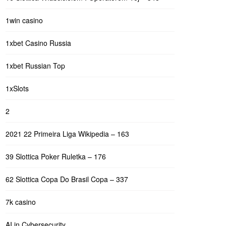
1win casino
1xbet Casino Russia
1xbet Russian Top
1xSlots
2
2021 22 Primeira Liga Wikipedia – 163
39 Slottica Poker Ruletka – 176
62 Slottica Copa Do Brasil Copa – 337
7k casino
AI in Cybersecurity