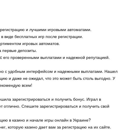
азино Украины: бонусы за
 игровые автоматы»
 регистрацию и лучшими игровыми автоматами.
в виде бесплатных игр после регистрации.
ортиментом игровых автоматов.
а первые депозиты.
 c его проверенными выплатами и надежной репутацией.
азино с удобным интерфейсом и надежными выплатами. Нашел
ацию и даже не ожидал, что это может быть столь выгодно. У
Рекомендую всем!
решила зарегистрироваться и получить бонус. Играл в
ет отлично. Спешите зарегистрироваться и получить свой
цию в казино и начале игры онлайн в Украине?
енег, которую казино дает вам за регистрацию на их сайте.