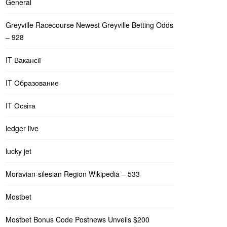
General
Greyville Racecourse Newest Greyville Betting Odds
– 928
IT Вакансії
IT Образование
IT Освіта
ledger live
lucky jet
Moravian-silesian Region Wikipedia – 533
Mostbet
Mostbet Bonus Code Postnews Unveils $200