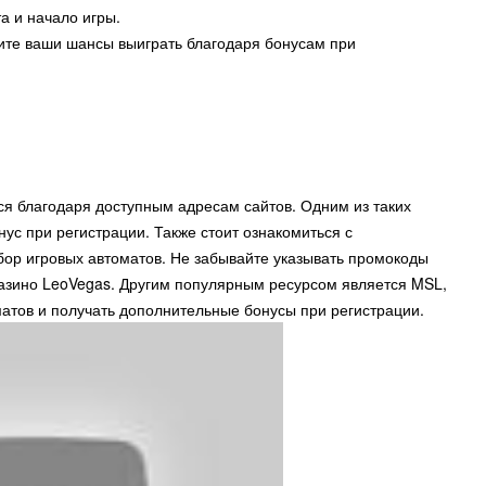
а и начало игры.
оите ваши шансы выиграть благодаря бонусам при
ском онлайн-казино:
бы получения бонуса»
ся благодаря доступным адресам сайтов. Одним из таких
нус при регистрации. Также стоит ознакомиться с
ор игровых автоматов. Не забывайте указывать промокоды
казино LeoVegas. Другим популярным ресурсом является MSL,
матов и получать дополнительные бонусы при регистрации.