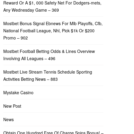
Reward Or A $1, 000 Safety Net For Dodgers-mets,
Any Wednesday Game – 369
Mostbet Bonus Signal Ebnews For Mlb Playoffs, Cfb,
National Football League, Nhl, Pick $1k Or $200
Promo – 902
Mostbet Football Betting Odds & Lines Overview
Involving All Leagues – 496
Mostbet Live Stream Tennis Schedule Sporting
Activities Betting News – 883
Mystake Casino
New Post
News
Obtain One Hundred Free Of Charge Spins Bonus! –