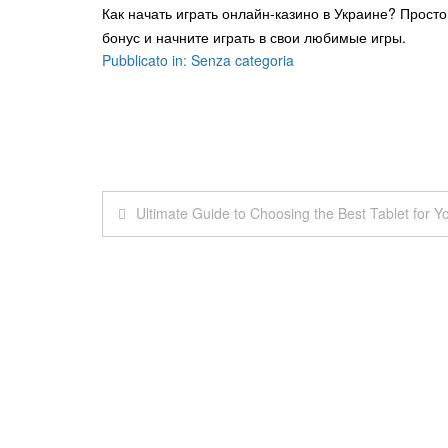
Как начать играть онлайн-казино в Украине? Просто
бонус и начните играть в свои любимые игры.
Pubblicato in:
Senza categoria
Navigazione
Ultimate Guide to Choosing the Best Tablet for 
articoli