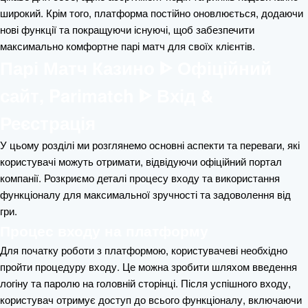
широкий. Крім того, платформа постійно оновлюється, додаючи
нові функції та покращуючи існуючі, щоб забезпечити
максимально комфортне парі матч для своїх клієнтів.
Парі Матч Казино ᐈ Офіційний
сайт, Parimatch ᐈ Вхід &
Реєстрація
У цьому розділі ми розглянемо основні аспекти та переваги, які
користувачі можуть отримати, відвідуючи офіційний портал
компанії. Розкриємо деталі процесу входу та використання
функціоналу для максимальної зручності та задоволення від
гри.
Процес входу на платформу
Для початку роботи з платформою, користувачеві необхідно
пройти процедуру входу. Це можна зробити шляхом введення
логіну та паролю на головній сторінці. Після успішного входу,
користувач отримує доступ до всього функціоналу, включаючи