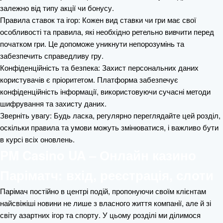
залежно від типу акції чи бонусу.
Правила ставок та ігор: Кожен вид ставки чи гри має свої
особливості та правила, які необхідно ретельно вивчити перед
початком гри. Це допоможе уникнути непорозумінь та
забезпечить справедливу гру.
Конфіденційність та безпека: Захист персональних даних
користувачів є пріоритетом. Платформа забезпечує
конфіденційність інформації, використовуючи сучасні методи
шифрування та захисту даних.
Зверніть увагу: Будь ласка, регулярно переглядайте цей розділ,
оскільки правила та умови можуть змінюватися, і важливо бути
в курсі всіх оновлень.
PM Casino UA – Онлайн казино
Паріматч: вхід, реєстрація, слоти
Парімач постійно в центрі подій, пропонуючи своїм клієнтам
найсвіжіші новини не лише з власного життя компанії, але й зі
світу азартних ігор та спорту. У цьому розділі ми ділимося