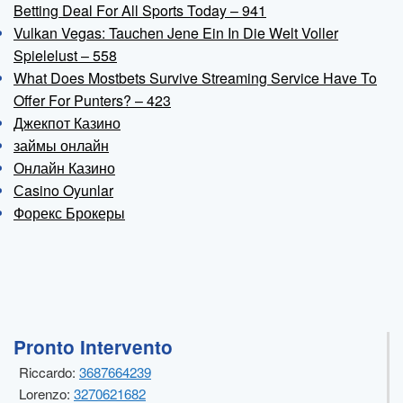
Betting Deal For All Sports Today – 941
Vulkan Vegas: Tauchen Jene Ein In Die Welt Voller
Spielelust – 558
What Does Mostbets Survive Streaming Service Have To
Offer For Punters? – 423
Джекпот Казино
займы онлайн
Онлайн Казино
Сasino Oyunlar
Форекс Брокеры
Pronto Intervento
Riccardo:
3687664239
Lorenzo:
3270621682