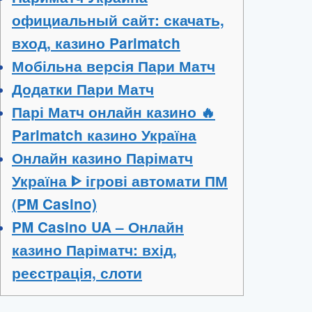
официальный сайт: скачать,
вход, казино Parimatch
Мобільна версія Пари Матч
Додатки Пари Матч
Парі Матч онлайн казино 🔥
Parimatch казино Україна
Онлайн казино Паріматч
Україна ᐈ ігрові автомати ПМ
(PM Casino)
PM Casino UA – Онлайн
казино Паріматч: вхід,
реєстрація, слоти