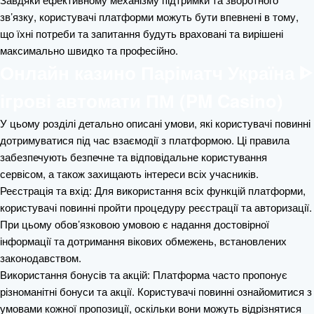
зв’язку, користувачі платформи можуть бути впевнені в тому,
що їхні потреби та запитання будуть враховані та вирішені
максимально швидко та професійно.
Онлайн казино Паріматч Україна ᐈ
ігрові автомати ПМ (PM Casino)
У цьому розділі детально описані умови, які користувачі повинні
дотримуватися під час взаємодії з платформою. Ці правила
забезпечують безпечне та відповідальне користування
сервісом, а також захищають інтереси всіх учасників.
Реєстрація та вхід: Для використання всіх функцій платформи,
користувачі повинні пройти процедуру реєстрації та авторизації.
При цьому обов’язковою умовою є надання достовірної
інформації та дотримання вікових обмежень, встановлених
законодавством.
Використання бонусів та акцій: Платформа часто пропонує
різноманітні бонуси та акції. Користувачі повинні ознайомитися з
умовами кожної пропозиції, оскільки вони можуть відрізнятися