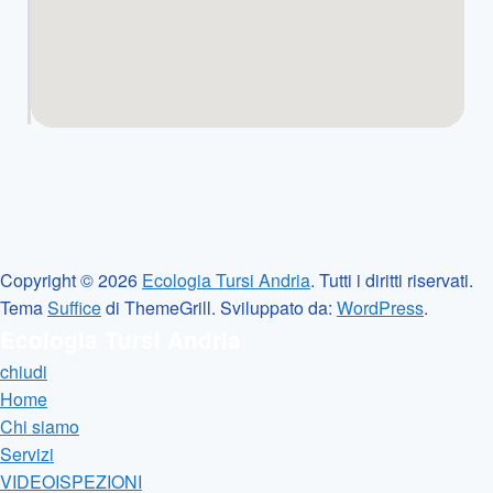
Copyright © 2026
Ecologia Tursi Andria
. Tutti i diritti riservati.
Tema
Suffice
di ThemeGrill. Sviluppato da:
WordPress
.
Ecologia Tursi Andria
chiudi
Home
Chi siamo
Servizi
VIDEOISPEZIONI