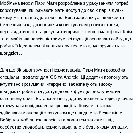
Мобільна версія Пари Матч розроблена з урахуванням потреб
користувачів, які бажають мати доступ до своїх парі в будь-
якому місці та в будь-який час. Вона забезпечує швидкий та
безпечний вхід, дозволяючи користувачам робити ставки,
переглядати лінію та результати прямо зі свого смартфона. Крім
того, мобільна версія підтримує всі функції основного сайту, що
робить її ідеальним рішенням для тих, хто цінує зручність та
швидкість.
Додатки Пари Матч
Для ще більшої зручності користувачів, Пари Матч розробив
спеціальні додатки для iOS та Android. Ці додатки пропонують
інтуїтивно зрозумілий інтерфейс, забезпечують високу
швидкість роботи та доступ до всіх функцій, доступних на
основному сайті. Встановлення додатку дозволяє користувачам
отримувати повідомлення про акції та бонуси, а також
здійснювати операції з рахунком ще швидше та безпечніше.
Вибір між мобільною версією та додатком залежить від
особистих уподобань користувача, але в будь-якому випадку,