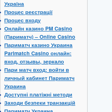
Україна
Процес реєстрації
Процес входу
Онлайн казино PM Casino
(Париматч) – Online Casino
Париматч казино Украина
Parimatch Casino онлайн:
вход, отзывы, зеркало
Пари матч вход: войти в
личный кабинет Париматч
Украина
Доступні платіжні методи
Заходи безпеки транзакцій
Париматч Украина