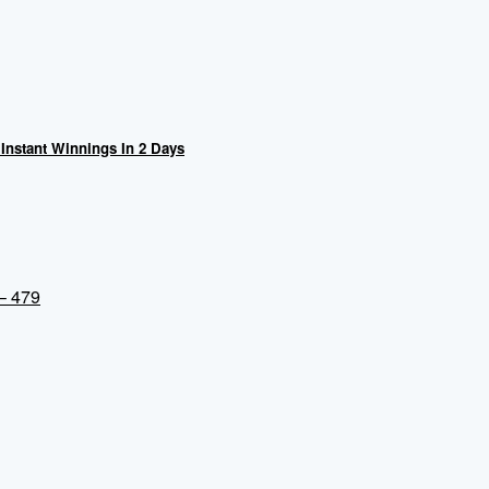
 Instant Winnings In 2 Days
 – 479