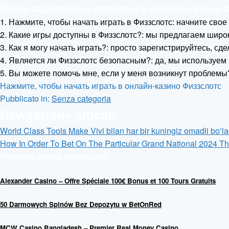
Часто задаваемые вопросы о онлайн-казино 
1. Нажмите, чтобы начать играть в Физзслотс: начните свое
2. Какие игры доступны в Физзслотс?: мы предлагаем широ
3. Как я могу начать играть?: просто зарегистрируйтесь, сд
4. Является ли Физзслотс безопасным?: да, мы используе
5. Вы можете помочь мне, если у меня возникнут проблемы
Нажмите, чтобы начать играть в онлайн-казино Физзслотс
Pubblicato in:
Senza categoria
Navigazione articoli
World Class Tools Make Vivi bilan har bir kuningiz omadli bo‘l
How In Order To Bet On The Particular Grand National 2024 Th
Potrebbe anche interessarti
Alexander Casino – Offre Spéciale 100€ Bonus et 100 Tours Gratuits
50 Darmowych Spinów Bez Depozytu w BetOnRed
MCW Casino Bangladesh – Premier Real Money Casino