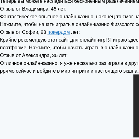
Теперь вы можете насладиться бесконечным развлечением
Отзыв от Владимира, 45 лет:
Фантастическое опытное онлайн-казино, наконец-то смог н
Нажмите, чтобы начать играть в онлайн-казино Физзслотс
Отзыв от Софии, 28
покердом
лет:
Крайне рекомендую этот сайт для онлайн-игр! Я играю зде
платформе. Нажмите, чтобы начать играть в онлайн-казино
Отзыв от Александра, 35 лет:
Отличное онлайн-казино, я уже несколько раз играла в дру
pрямо сейчас и войдите в мир интриги и настоящего экшна.