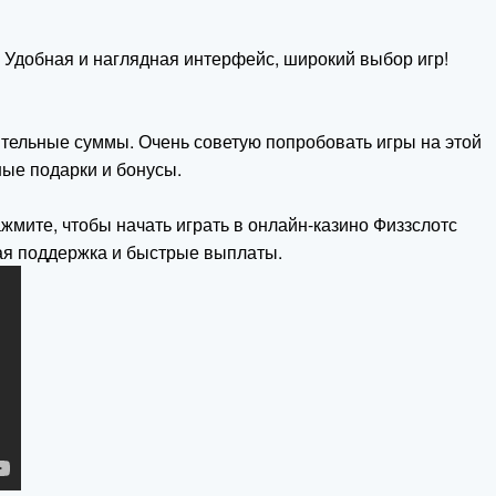
. Удобная и наглядная интерфейс, широкий выбор игр!
ительные суммы. Очень советую попробовать игры на этой
ные подарки и бонусы.
ажмите, чтобы начать играть в онлайн-казино Физзслотс
чная поддержка и быстрые выплаты.