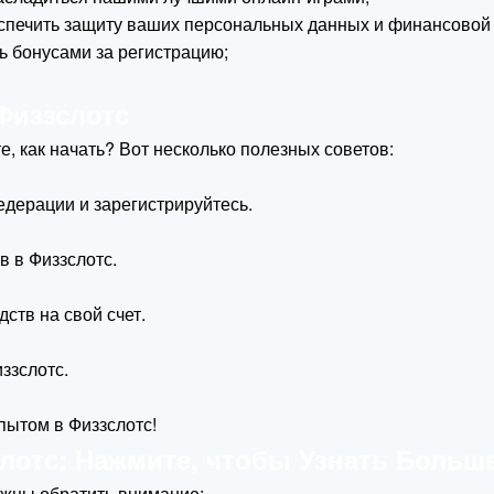
беспечить защиту ваших персональных данных и финансово
ь бонусами за регистрацию;
Физзслотс
е, как начать? Вот несколько полезных советов:
едерации и зарегистрируйтесь.
в в Физзслотс.
ств на свой счет.
ззслотс.
пытом в Физзслотс!
лотс: Нажмите, чтобы Узнать Больш
лжны обратить внимание: