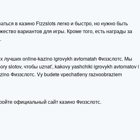
ься в казино Fizzslots легко и быстро, но нужно быть
ство вариантов для игры. Кроме того, есть награды за
.
х лучших online-kazino igrovykh avtomatah Физзслотс. Мы
ry slotov, чтобы uznat’, kakovy yashchiki igrovykh avtomatov i
kazino Физзслотс. Vy budete vpechatleny razноobraziem
кройте официальный сайт казино Физзслотс.