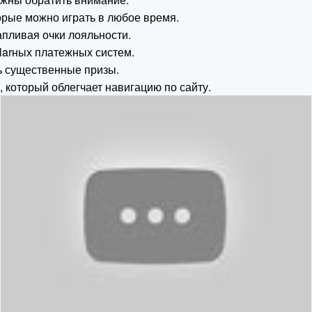
орые можно играть в любое время.
апливая очки лояльности.
larных платежных систем.
ь существенные призы.
 который облегчает навигацию по сайту.