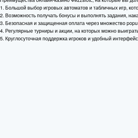
1. Большой выбор игровых автоматов и табличных игр, кот
2. Возможность получать бонусы и выполнять задания, нак
3. Безопасная и защищенная оплата через множество popu
4. Регулярные турниры и акции, на которых можно выиграт
5. Круглосуточная поддержка игроков и удобный интерфейс,