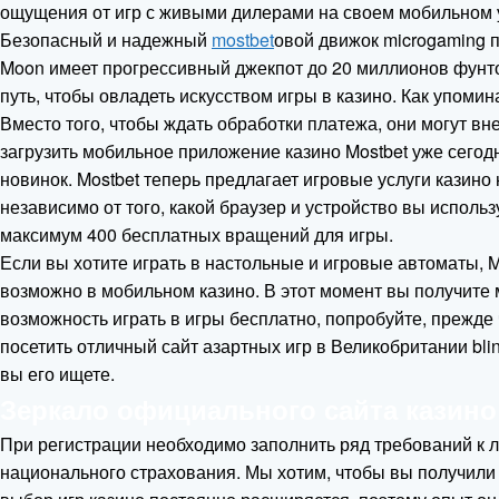
ощущения от игр с живыми дилерами на своем мобильном ус
Безопасный и надежный
mostbet
овой движок microgaming 
Moon имеет прогрессивный джекпот до 20 миллионов фунтов
путь, чтобы овладеть искусством игры в казино. Как упомина
Вместо того, чтобы ждать обработки платежа, они могут вне
загрузить мобильное приложение казино Mostbet уже сегодн
новинок. Mostbet теперь предлагает игровые услуги казин
независимо от того, какой браузер и устройство вы испол
максимум 400 бесплатных вращений для игры.
Если вы хотите играть в настольные и игровые автоматы, 
возможно в мобильном казино. В этот момент вы получите 
возможность играть в игры бесплатно, попробуйте, прежде
посетить отличный сайт азартных игр в Великобритании bli
вы его ищете.
Зеркало официального сайта казино
При регистрации необходимо заполнить ряд требований к 
национального страхования. Мы хотим, чтобы вы получили 