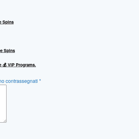
ee Spins
ee Spins
 💰 VIP Programs.
ono contrassegnati
*