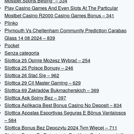
Mostbet Sports Betting" – 334
Play Casino Games And Even Slots At The Particular
Mostbet Casino R2000 Casino Games Bonus – 341
Plinko
Plymouth Vs Cheltenham Community Prediction Carabao
Glass 14 08 2024 – 839
Pocket
Senza categoria
Slottica 25 Opinie Możesz Wybrać – 254
Slottica 25 Polsce Bonusy – 246
Slottica 26 Stać Się – 962
Slottica 29 Cil Master Gaming – 629
Slottica 69 Zakładów Bukmacherskich – 369
Slottica Apk Spiny Bez – 397
Slottica Aplikacja Best Bonus Casino No Deposit – 834
Slottica Apostas Esportivas Seguras E Bônus Vantajosos
– 584
Slottica Bonus Bez Depozytu 2024 Tym Więcej – 711