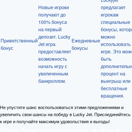
Новые игроки
предлагает
получают до
игрокам
100% бонуса
специальные
на первый
бонусы, кото
депозит. Lucky
можно
Приветственный
Ежедневные
Jet игра
использовать 
бонус
бонусы
предоставляет
игре. Это мож
возможность
быть
начать игру с
дополнитель
увеличенным
процент на
банкроллом.
выигрыш или
бесплатные
вращения.
Не упустите шанс воспользоваться этими предложениями и
увеличить свои шансы на победу в Lucky Jet. Присоединяйтесь
к игре и получайте максимум удовольствия и выгоды!
Лаки Джет регистрация 🔥 Как в