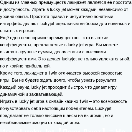
Одним из главных преимуществ лакиджет является её простота
и доступность. Играть в lucky jet может каждый, независимо от
уровня опыта. Простота правил и интуитивно понятный
интерфейс делают luckyjet идеальным выбором для новичков и
опытных игроков.
Ещё одно неоспоримое преимущество – это высокие
коэффициенты, предлагаемые в lucky jet игра. Вы можете
выиграть крупные суммы, делая ставки с высокими
коэффициентами. Это делает luckyjet не только увлекательной,
но и крайне прибыльной.
Кроме того, лакиджет в 1win отличается высокой скоростью
игры. Вы не будете ждать долго, чтобы узнать результат.
Каждый раунд lucky jet проходит быстро, что делает игру
динамичной и захватывающей.
Играть в lucky jet игра в онлайн казино 1win – это возможность
почувствовать себя настоящим победителем. Luckyjet
предлагает не только высокие шансы на выигрыш, но и
незабываемые эмоции от каждой игры.
Игра Lucky Jet【Лаки Джет】≡ На