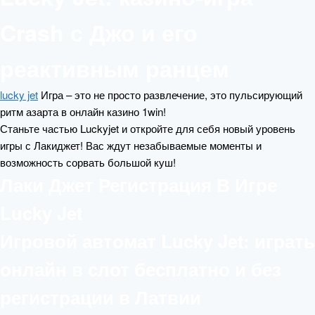
Crash с Джо и его
реактивным ранцем
lucky jet
Игра – это не просто развлечение, это пульсирующий
ритм азарта в онлайн казино 1win!
Станьте частью Luckyjet и откройте для себя новый уровень
игры с Лакиджет! Вас ждут незабываемые моменты и
возможность сорвать большой куш!
Лаки Джет Регистрация В Игре
Lucky Jet
Игровой автомат Lucky Jet: играть
онлайн в слот бесплатно и без
регистрации в Латвии