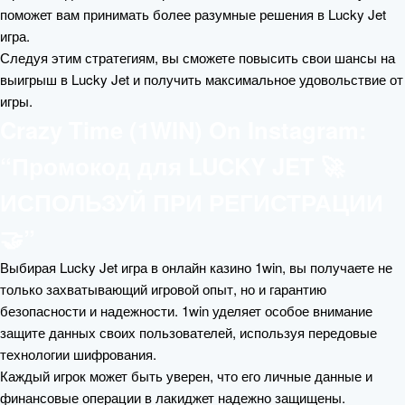
поможет вам принимать более разумные решения в Lucky Jet
игра.
Следуя этим стратегиям, вы сможете повысить свои шансы на
выигрыш в Lucky Jet и получить максимальное удовольствие от
игры.
Crazy Time (1WIN) On Instagram:
“Промокод для LUCKY JET 🚀
ИСПОЛЬЗУЙ ПРИ РЕГИСТРАЦИИ
🤝”
Выбирая Lucky Jet игра в онлайн казино 1win, вы получаете не
только захватывающий игровой опыт, но и гарантию
безопасности и надежности. 1win уделяет особое внимание
защите данных своих пользователей, используя передовые
технологии шифрования.
Каждый игрок может быть уверен, что его личные данные и
финансовые операции в лакиджет надежно защищены.