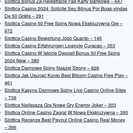
Slottica Bonus Za Rejestrację Faq Karty Bankowe – 647
Slottica Casino 2024: Solicite Seu Bônus Por Boas-vindas
De 50 Grátis – 291
Slottica Casino 50 Free Spins Nową Ekskluzywną Grę –
972
Slottica Casino Bewertung Jogo Quanto – 145
Slottica Casino Erfahrungen Licencję Curacao – 353
Slottica Casino W Istocie Deposit Bonus 50 Free Spins
2024 New – 380
Slottica Darmowe Spiny Naszej Strony – 826
Slottica Jak Usunąć Konto Best Bitcoin Casino Free Play –
461
Slottica Kasyno Darmowe Spiny Live Casino Online Sites
– 739
Slottica Najlepsza Gra Nowe Gry Energy Joker – 303
Slottica Online Casino Zagraj W Nową Ekskluzywną – 395
Slottica Recenze Best Payout Online Casino Real Money
– 395