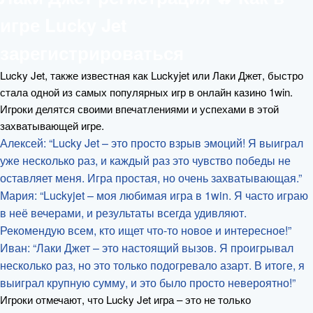
игре Lucky Jet
зарегистрироваться
Lucky Jet, также известная как Luckyjet или Лаки Джет, быстро
стала одной из самых популярных игр в онлайн казино 1win.
Игроки делятся своими впечатлениями и успехами в этой
захватывающей игре.
Алексей: “Lucky Jet – это просто взрыв эмоций! Я выиграл
уже несколько раз, и каждый раз это чувство победы не
оставляет меня. Игра простая, но очень захватывающая.”
Мария: “Luckyjet – моя любимая игра в 1win. Я часто играю
в неё вечерами, и результаты всегда удивляют.
Рекомендую всем, кто ищет что-то новое и интересное!”
Иван: “Лаки Джет – это настоящий вызов. Я проигрывал
несколько раз, но это только подогревало азарт. В итоге, я
выиграл крупную сумму, и это было просто невероятно!”
Игроки отмечают, что Lucky Jet игра – это не только