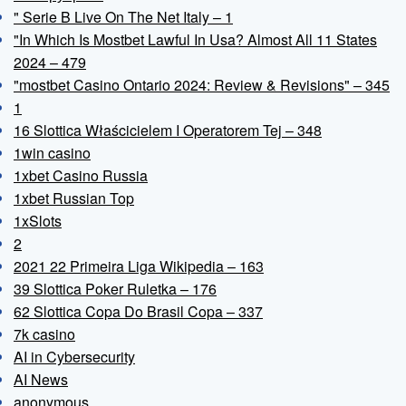
"️ Serie B Live On The Net Italy – 1
"In Which Is Mostbet Lawful In Usa? Almost All 11 States
2024 – 479
"mostbet Casino Ontario 2024: Review & Revisions" – 345
1
16 Slottica Właścicielem I Operatorem Tej – 348
1win casino
1xbet Casino Russia
1xbet Russian Top
1xSlots
2
2021 22 Primeira Liga Wikipedia – 163
39 Slottica Poker Ruletka – 176
62 Slottica Copa Do Brasil Copa – 337
7k casino
AI in Cybersecurity
AI News
anonymous