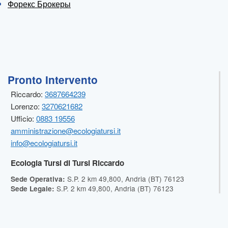
Форекс Брокеры
Pronto Intervento
Riccardo:
3687664239
Lorenzo:
3270621682
Ufficio:
0883 19556
amministrazione@ecologiatursi.it
info@ecologiatursi.it
Ecologia Tursi di Tursi Riccardo
S.P. 2 km 49,800, Andria (BT) 76123
Sede Operativa:
S.P. 2 km 49,800, Andria (BT) 76123
Sede Legale: