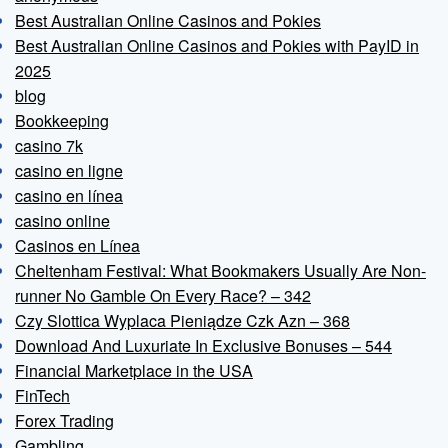
Best Australian Online Casinos and Pokies
Best Australian Online Casinos and Pokies with PayID in
2025
blog
Bookkeeping
casino 7k
casino en ligne
casino en línea
casino online
Casinos en Línea
Cheltenham Festival: What Bookmakers Usually Are Non-
runner No Gamble On Every Race? – 342
Czy Slottica Wyplaca Pieniądze Czk Azn – 368
Download And Luxuriate In Exclusive Bonuses – 544
Financial Marketplace in the USA
FinTech
Forex Trading
Gambling