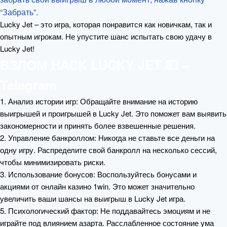
“Забрать”.
Lucky Jet – это игра, которая понравится как новичкам, так и
опытным игрокам. Не упустите шанс испытать свою удачу в
Lucky Jet!
ВЗЛОМ HACK LUCKY JET 💵 –
Telegram
1. Анализ истории игр: Обращайте внимание на историю
выигрышей и проигрышей в Lucky Jet. Это поможет вам выявить
закономерности и принять более взвешенные решения.
2. Управление банкроллом: Никогда не ставьте все деньги на
одну игру. Распределите свой банкролл на несколько сессий,
чтобы минимизировать риски.
3. Использование бонусов: Воспользуйтесь бонусами и
акциями от онлайн казино 1win. Это может значительно
увеличить ваши шансы на выигрыш в Lucky Jet игра.
5. Психологический фактор: Не поддавайтесь эмоциям и не
играйте под влиянием азарта. Расслабленное состояние ума