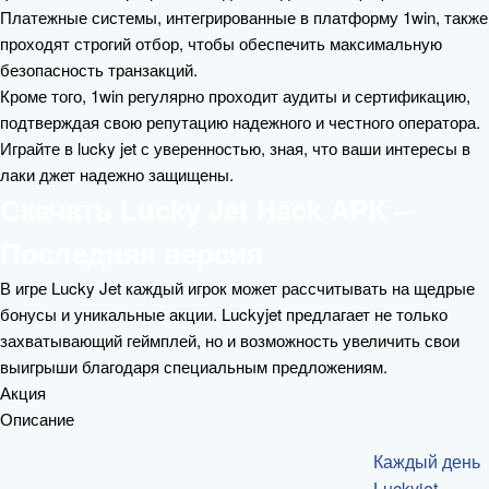
Платежные системы, интегрированные в платформу 1win, также
проходят строгий отбор, чтобы обеспечить максимальную
безопасность транзакций.
Кроме того, 1win регулярно проходит аудиты и сертификацию,
подтверждая свою репутацию надежного и честного оператора.
Играйте в lucky jet с уверенностью, зная, что ваши интересы в
лаки джет надежно защищены.
Скачать Lucky Jet Hack APK –
Последняя версия
В игре Lucky Jet каждый игрок может рассчитывать на щедрые
бонусы и уникальные акции. Luckyjet предлагает не только
захватывающий геймплей, но и возможность увеличить свои
выигрыши благодаря специальным предложениям.
Акция
Описание
Каждый день
Luckyjet