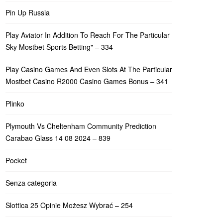
Pin Up Russia
Play Aviator In Addition To Reach For The Particular
Sky Mostbet Sports Betting" – 334
Play Casino Games And Even Slots At The Particular
Mostbet Casino R2000 Casino Games Bonus – 341
Plinko
Plymouth Vs Cheltenham Community Prediction
Carabao Glass 14 08 2024 – 839
Pocket
Senza categoria
Slottica 25 Opinie Możesz Wybrać – 254