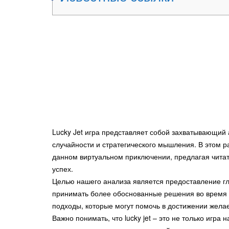
Lucky Jet 1WI
сайт краш-игр
Lucky Jet игра представляет собой захватывающий
случайности и стратегического мышления. В этом 
данном виртуальном приключении, предлагая чита
успех.
Целью нашего анализа является предоставление гл
принимать более обоснованные решения во время иг
подходы, которые могут помочь в достижении желае
Важно понимать, что lucky jet – это не только игра