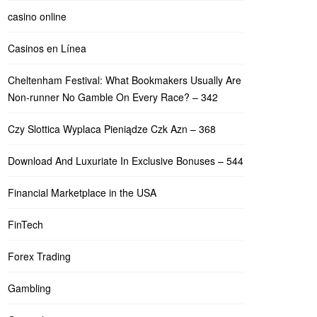
casino online
Casinos en Línea
Cheltenham Festival: What Bookmakers Usually Are
Non-runner No Gamble On Every Race? – 342
Czy Slottica Wyplaca Pieniądze Czk Azn – 368
Download And Luxuriate In Exclusive Bonuses – 544
Financial Marketplace in the USA
FinTech
Forex Trading
Gambling