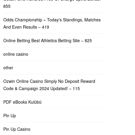
855
Odds Championship » Today's Standings, Matches
And Even Results – 419
Online Betting Best Athletics Betting Site – 825
online casino
other
Ozwin Online Casino Simply No Deposit Reward
Code & Campaign 2024 Updated! – 115
PDF eBooks Kulübü
Pin Up
Pin Up Casino