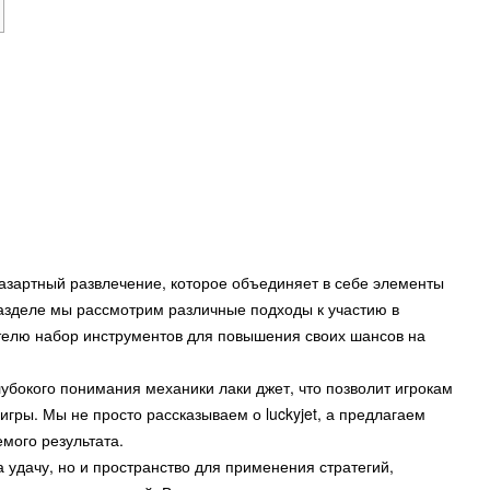
N Официальный
ы Лаки Джет
 азартный развлечение, которое объединяет в себе элементы
разделе мы рассмотрим различные подходы к участию в
телю набор инструментов для повышения своих шансов на
убокого понимания механики лаки джет, что позволит игрокам
ры. Мы не просто рассказываем о luckyjet, а предлагаем
мого результата.
 на удачу, но и пространство для применения стратегий,