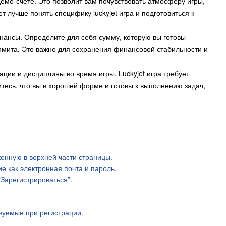
демо-счете. Это позволит вам почувствовать атмосферу игры,
 лучше понять специфику luckyjet игра и подготовиться к
ансы. Определите для себя сумму, которую вы готовы
 лимита. Это важно для сохранения финансовой стабильности и
ции и дисциплины во время игры. Luckyjet игра требует
тесь, что вы в хорошей форме и готовы к выполнению задач,
K для Android
енную в верхней части страницы.
е как электронная почта и пароль.
Зарегистрироваться”.
зуемые при регистрации.