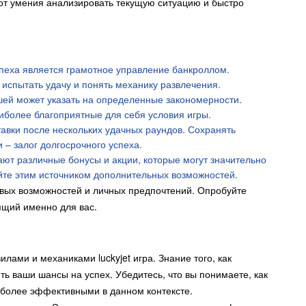
 от умения анализировать текущую ситуацию и быстро
 Jet
спеха является грамотное управление банкроллом.
 испытать удачу и понять механику развлечения.
шей может указать на определенные закономерности.
иболее благоприятные для себя условия игры.
авки после нескольких удачных раундов. Сохранять
 – залог долгосрочного успеха.
ют различные бонусы и акции, которые могут значительно
йте этим источником дополнительных возможностей.
овых возможностей и личных предпочтений. Опробуйте
ящий именно для вас.
 Jet
илами и механиками luckyjet игра. Знание того, как
ь ваши шансы на успех. Убедитесь, что вы понимаете, как
аиболее эффективными в данном контексте.