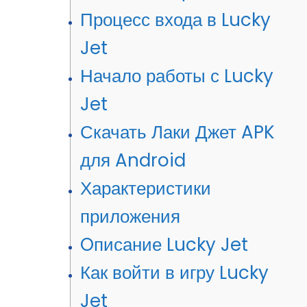
Процесс входа в Lucky
Jet
Начало работы с Lucky
Jet
Скачать Лаки Джет APK
для Android
Характеристики
приложения
Oписание Lucky Jet
Как войти в игру Lucky
Jet