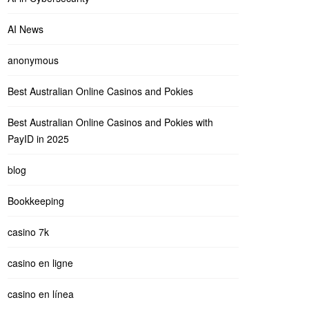
AI News
anonymous
Best Australian Online Casinos and Pokies
Best Australian Online Casinos and Pokies with
PayID in 2025
blog
Bookkeeping
casino 7k
casino en ligne
casino en línea