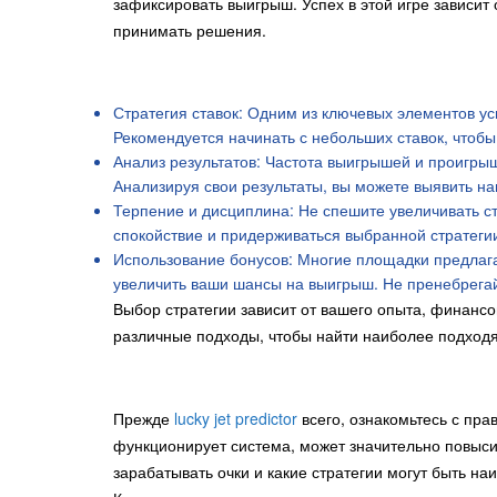
зафиксировать выигрыш. Успех в этой игре зависит
принимать решения.
Процесс входа в Lucky
Стратегия ставок: Одним из ключевых элементов у
Рекомендуется начинать с небольших ставок, чтобы
Анализ результатов: Частота выигрышей и проигры
Анализируя свои результаты, вы можете выявить на
Терпение и дисциплина: Не спешите увеличивать ст
спокойствие и придерживаться выбранной стратегии
Использование бонусов: Многие площадки предлага
увеличить ваши шансы на выигрыш. Не пренебрега
Выбор стратегии зависит от вашего опыта, финанс
различные подходы, чтобы найти наиболее подход
Начало работы с Lucky
Прежде
lucky jet predictor
всего, ознакомьтесь с прав
функционирует система, может значительно повысит
зарабатывать очки и какие стратегии могут быть н