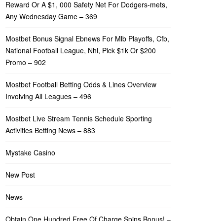
Reward Or A $1, 000 Safety Net For Dodgers-mets,
Any Wednesday Game – 369
Mostbet Bonus Signal Ebnews For Mlb Playoffs, Cfb,
National Football League, Nhl, Pick $1k Or $200
Promo – 902
Mostbet Football Betting Odds & Lines Overview
Involving All Leagues – 496
Mostbet Live Stream Tennis Schedule Sporting
Activities Betting News – 883
Mystake Casino
New Post
News
Obtain One Hundred Free Of Charge Spins Bonus! –