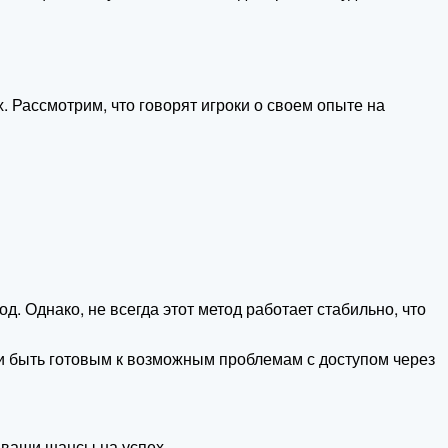
. Рассмотрим, что говорят игроки о своем опыте на
д. Однако, не всегда этот метод работает стабильно, что
 и быть готовым к возможным проблемам с доступом через
 ваши шансы на успех.