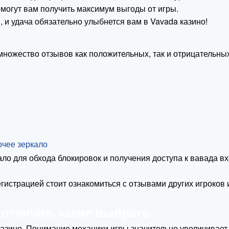
могут вам получить максимум выгоды от игры.
, и удача обязательно улыбнется вам в Vavada казино!
множество отзывов как положительных, так и отрицательных
очее зеркало
ло для обхода блокировок и получения доступа к вавада вхо
егистрацией стоит ознакомиться с отзывами других игроков
 отличие, какие выбрать
казино. Понимание механики игры значительно увеличивает