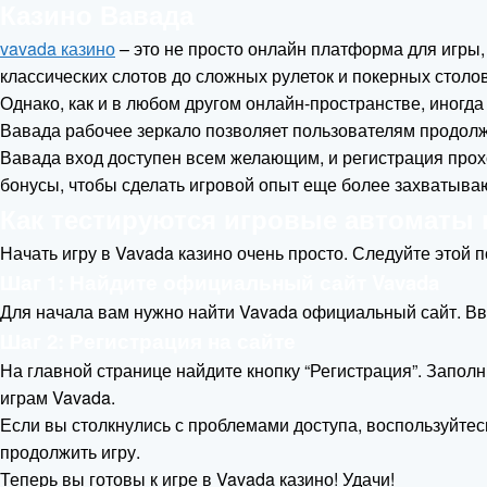
Казино Вавада
vavada казино
– это не просто онлайн платформа для игры
классических слотов до сложных рулеток и покерных столов
Однако, как и в любом другом онлайн-пространстве, иногд
Вавада рабочее зеркало позволяет пользователям продол
Вавада вход доступен всем желающим, и регистрация прохо
бонусы, чтобы сделать игровой опыт еще более захватываю
Как тестируются игровые автоматы 
Начать игру в Vavada казино очень просто. Следуйте этой 
Шаг 1: Найдите официальный сайт Vavada
Для начала вам нужно найти Vavada официальный сайт. Введ
Шаг 2: Регистрация на сайте
На главной странице найдите кнопку “Регистрация”. Запол
играм Vavada.
Если вы столкнулись с проблемами доступа, воспользуйтес
продолжить игру.
Теперь вы готовы к игре в Vavada казино! Удачи!