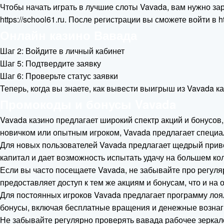
Чтобы начать играть в лучшие слоты Vavada, вам нужно заре
https://school61.ru. После регистрации вы сможете войти в h
Онлайн казино Вавада
Шаг 2: Войдите в личный кабинет
Шаг 5: Подтвердите заявку
Шаг 6: Проверьте статус заявки
Теперь, когда вы знаете, как вывести выигрыш из Vavada к
Промокоды и бонусы Vavada
Vavada казино предлагает широкий спектр акций и бонусов,
новичком или опытным игроком, Vavada предлагает специа
Для новых пользователей Vavada предлагает щедрый приве
капитал и дает возможность испытать удачу на большем кол
Если вы часто посещаете Vavada, не забывайте про регуля
предоставляет доступ к тем же акциям и бонусам, что и на 
Для постоянных игроков Vavada предлагает программу лоя
бонусы, включая бесплатные вращения и денежные возна
Не забывайте регулярно проверять вавада рабочее зеркало