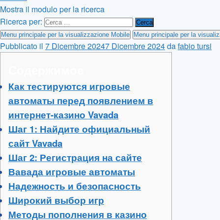
Mostra il modulo per la ricerca
Ricerca per:
Menu principale per la visualizzazione Mobile
Menu principale per la visual
Pubblicato il
7 Dicembre 2024
7 Dicembre 2024
da
fabio tursi
Содержимое
Как тестируются игровые
автоматы перед появлением в
интернет-казино Vavada
Шаг 1: Найдите официальный
сайт Vavada
Шаг 2: Регистрация на сайте
Вавада игровые автоматы
Надежность и безопасность
Широкий выбор игр
Методы пополнения в казино