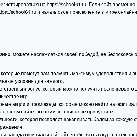
гистрироваться на https://school61.ru. Если сайт временно 
ttps://school61.ru и начать свое приключение в мире онлайн-
азино, можете наслаждаться своей победой, не беспокоясь о
 которые помогут вам получить максимум удовольствия и вы
льные условия для каждого.
тственный бонус, который можно получить после первого д
ичестве игр.
рные акции и промокоды, которые можно найти на официаль
основном сайте, поэтому вы ничего не пропустите.
льности, которая позволяет накапливать баллы за каждую 
граждения.
 и вавада официальный сайт, чтобы быть в курсе всех новы