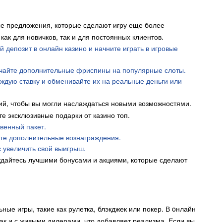
вых и постоянных игроков
ные предложения, которые сделают игру еще более
ак для новичков, так и для постоянных клиентов.
 депозит в онлайн казино и начните играть в игровые
учайте дополнительные фриспины на популярные слоты.
ждую ставку и обменивайте их на реальные деньги или
ций, чтобы вы могли наслаждаться новыми возможностями.
е эксклюзивные подарки от казино топ.
твенный пакет.
те дополнительные вознаграждения.
 увеличить свой выигрыш.
ждайтесь лучшими бонусами и акциями, которые сделают
лайн-казино: что выбрать
ные игры, такие как рулетка, блэкджек или покер. В oнлайн
так и с живыми дилерами, что добавляет реализма. Если вы