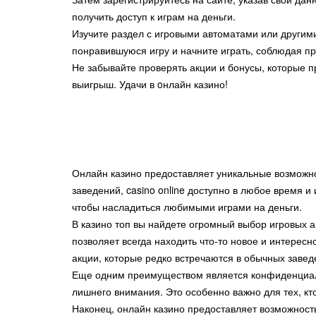
получить доступ к играм на деньги.
Изучите раздел с игровыми автоматами или другими
понравившуюся игру и начните играть, соблюдая пр
Не забывайте проверять акции и бонусы, которые п
выигрыш. Удачи в oнлайн казино!
Преимущества онлайн
традиционными завед
Онлайн казино предоставляет уникальные возможно
заведений, casino online доступно в любое время и
чтобы насладиться любимыми играми на деньги.
В казино топ вы найдете огромный выбор игровых а
позволяет всегда находить что-то новое и интересн
акции, которые редко встречаются в обычных завед
Еще одним преимуществом является конфиденциальн
лишнего внимания. Это особенно важно для тех, кт
Наконец, онлайн казино предоставляет возможность 