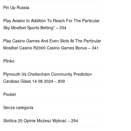
Pin Up Russia
Play Aviator In Addition To Reach For The Particular
Sky Mostbet Sports Betting" – 334
Play Casino Games And Even Slots At The Particular
Mostbet Casino R2000 Casino Games Bonus – 341
Plinko
Plymouth Vs Cheltenham Community Prediction
Carabao Glass 14 08 2024 – 839
Pocket
Senza categoria
Slottica 25 Opinie Możesz Wybrać – 254