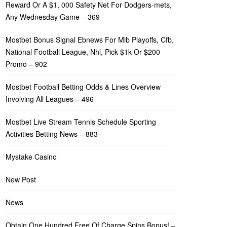
Reward Or A $1, 000 Safety Net For Dodgers-mets,
Any Wednesday Game – 369
Mostbet Bonus Signal Ebnews For Mlb Playoffs, Cfb,
National Football League, Nhl, Pick $1k Or $200
Promo – 902
Mostbet Football Betting Odds & Lines Overview
Involving All Leagues – 496
Mostbet Live Stream Tennis Schedule Sporting
Activities Betting News – 883
Mystake Casino
New Post
News
Obtain One Hundred Free Of Charge Spins Bonus! –