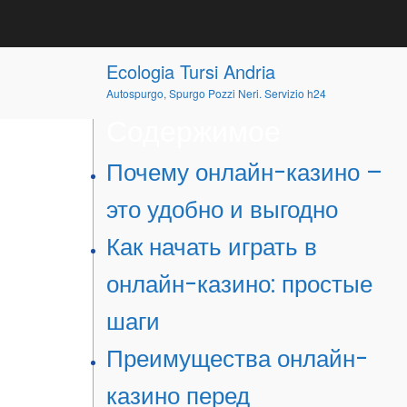
Salta
al
contenuto
Pubblicato il
10 Gennaio 2025
da
fabio tursi
Ecologia Tursi Andria
Autospurgo, Spurgo Pozzi Neri. Servizio h24
Содержимое
Почему онлайн-казино –
это удобно и выгодно
Как начать играть в
онлайн-казино: простые
шаги
Преимущества онлайн-
казино перед