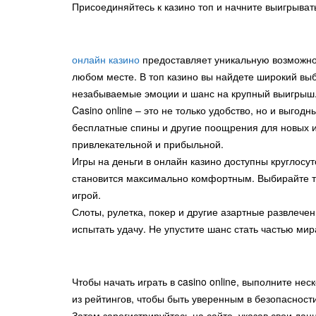
Присоединяйтесь к казино топ и начните выигрыват
Почему онлайн-казино
онлайн казино
предоставляет уникальную возможно
любом месте. В топ казино вы найдете широкий выбо
незабываемые эмоции и шанс на крупный выигрыш
Casino online – это не только удобство, но и выго
бесплатные спины и другие поощрения для новых и
привлекательной и прибыльной.
Игры на деньги в онлайн казино доступны круглосу
становится максимально комфортным. Выбирайте то
игрой.
Слоты, рулетка, покер и другие азартные развлечен
испытать удачу. Не упустите шанс стать частью ми
Как начать играть в о
Чтобы начать играть в casino online, выполните не
из рейтингов, чтобы быть уверенным в безопасности
Затем зарегистрируйтесь на сайте, указав свои да