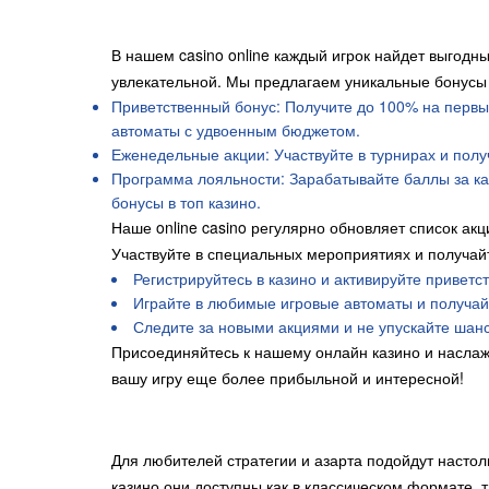
Бонусы и акции для но
В нашем casino online каждый игрок найдет выгод
увлекательной. Мы предлагаем уникальные бонусы к
Приветственный бонус: Получите до 100% на первый
автоматы с удвоенным бюджетом.
Еженедельные акции: Участвуйте в турнирах и пол
Программа лояльности: Зарабатывайте баллы за ка
бонусы в топ казино.
Наше online casino регулярно обновляет список ак
Участвуйте в специальных мероприятиях и получайт
Регистрируйтесь в казино и активируйте приветс
Играйте в любимые игровые автоматы и получай
Следите за новыми акциями и не упускайте шанс
Присоединяйтесь к нашему онлайн казино и насла
вашу игру еще более прибыльной и интересной!
Популярные игры в он
Для любителей стратегии и азарта подойдут настоль
казино они доступны как в классическом формате, 