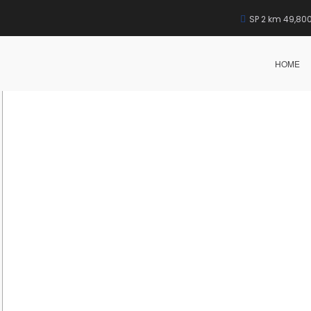
SP 2 km 49,80
HOME