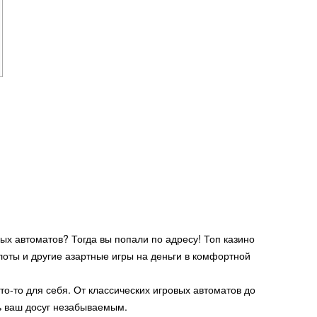
 увлекательный
выигрышей
х автоматов? Тогда вы попали по адресу! Топ казино
лоты и другие азартные игры на деньги в комфортной
что-то для себя. От классических игровых автоматов до
ть ваш досуг незабываемым.