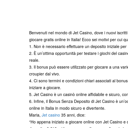
Casino per Iniziare a 
Italia
Benvenuti nel mondo di Jet Casino, dove i nuovi iscritt
giocare gratis online in Italia! Ecco sei motivi per cui
1. Non è necessario effettuare un deposito iniziale per 
2. È un’ottima opportunità per testare i giochi del casi
reale.
3. Il bonus può essere utilizzato per giocare a una varie
croupier dal vivo.
4. Ci sono termini e condizioni chiari associati al bonu
iniziare a giocare.
5. Jet Casino è un casinò online affidabile e sicuro, 
6. Infine, il Bonus Senza Deposito di Jet Casino è un’
online in Italia in modo sicuro e divertente.
Maria,
Jet casino
35 anni, dice:
“Ho appena iniziato a giocare online con Jet Casino e