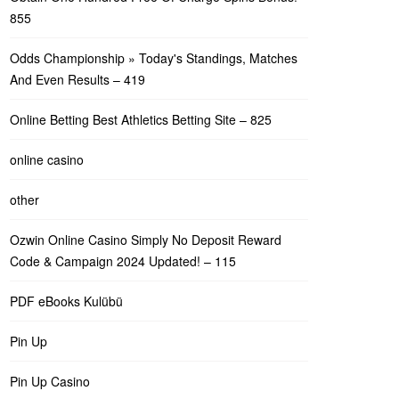
855
Odds Championship » Today's Standings, Matches
And Even Results – 419
Online Betting Best Athletics Betting Site – 825
online casino
other
Ozwin Online Casino Simply No Deposit Reward
Code & Campaign 2024 Updated! – 115
PDF eBooks Kulübü
Pin Up
Pin Up Casino