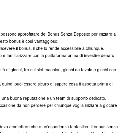
Giocare Gratis Online in
i possono approfittare del Bonus Senza Deposito per iniziare a
 questo bonus è così vantaggioso:
ricevere il bonus, il che lo rende accessibile a chiunque.
nò e familiarizzare con la piattaforma prima di investire denaro
tà di giochi, tra cui slot machine, giochi da tavolo e giochi con
s, quindi puoi essere sicuro di sapere cosa ti aspetta prima di
con una buona reputazione e un team di supporto dedicato.
occasione da non perdere per chiunque voglia iniziare a giocare
 devo ammettere che è un’esperienza fantastica. Il bonus senza