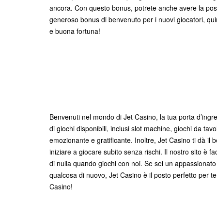
ancora. Con questo bonus, potrete anche avere la possib
generoso bonus di benvenuto per i nuovi giocatori, quind
e buona fortuna!
Jet Casino: Il Tuo Ing
Gambling Online in Ita
Deposito
Benvenuti nel mondo di Jet Casino, la tua porta d’ingr
di giochi disponibili, inclusi slot machine, giochi da tav
emozionante e gratificante. Inoltre, Jet Casino ti dà 
iniziare a giocare subito senza rischi. Il nostro sito è f
di nulla quando giochi con noi. Se sei un appassionat
qualcosa di nuovo, Jet Casino è il posto perfetto per te.
Casino!
I Vantaggi del Bonus 