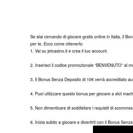
Giocare Gratis 
Se stai cercando di giocare gratis online in Italia, il 
per te. Ecco come ottenerlo:
1. Vai su jetcasino.it e crea il tuo account.
2. Inserisci il codice promozionale “BENVENUTO” al mo
3. Il Bonus Senza Deposito di 10€ verrà accreditato a
4. Puoi utilizzare questo bonus per giocare a slot machin
5. Non dimenticare di soddisfare i requisiti di scommess
6. Inizia subito a giocare e divertirti con il Bonus Senz