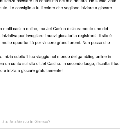
hi senza rischiare un centesimo del mio denaro. Ho subito vinto
ente. Lo consiglio a tutti coloro che vogliono iniziare a giocare
o molti casino online, ma Jet Casino è sicuramente uno dei
niziativa per invogliare i nuovi giocatori a registrarsi. Il sito è
sono molte opportunità per vincere grandi premi. Non posso che
 Inizia subito il tuo viaggio nel mondo del gambling online in
ea un conto sul sito di Jet Casino. In secondo luogo, riscatta il tuo
to e inizia a giocare gratuitamente!
νο στο διαδίκτυο in Greece?