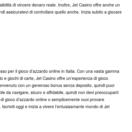
ilità di vincere denaro reale. Inoltre, Jet Casino offre anche un
i assicuratevi di controllare quello anche. Inizia subito a giocare
resso nel Mondo del
lia con il Bonus Senza
esso per il gioco d’azzardo online in Italia. Con una vasta gamma
olo e giochi di carte, Jet Casino offre un’esperienza di gioco
il benvenuto con un generoso bonus senza deposito, quindi puoi
acile da navigare, sicuro e affidabile, quindi non devi preoccuparti
o di gioco d’azzardo online o semplicemente vuoi provare
 Iscriviti oggi e inizia a vivere l’entusiasmante mondo di Jet
Senza Deposito di Jet