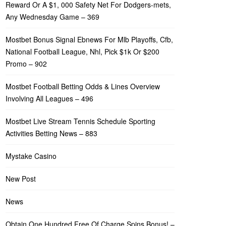
Reward Or A $1, 000 Safety Net For Dodgers-mets,
Any Wednesday Game – 369
Mostbet Bonus Signal Ebnews For Mlb Playoffs, Cfb,
National Football League, Nhl, Pick $1k Or $200
Promo – 902
Mostbet Football Betting Odds & Lines Overview
Involving All Leagues – 496
Mostbet Live Stream Tennis Schedule Sporting
Activities Betting News – 883
Mystake Casino
New Post
News
Obtain One Hundred Free Of Charge Spins Bonus! –