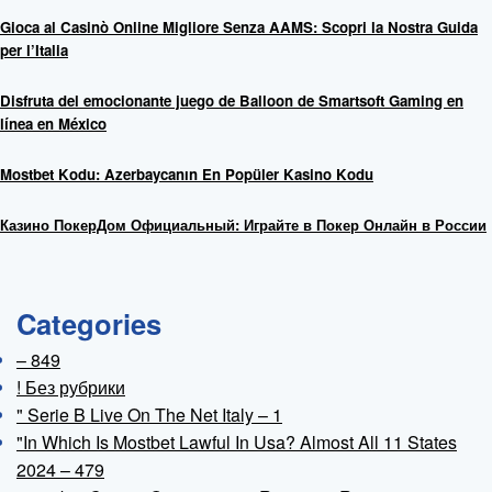
Gioca al Casinò Online Migliore Senza AAMS: Scopri la Nostra Guida
per l’Italia
Disfruta del emocionante juego de Balloon de Smartsoft Gaming en
línea en México
Mostbet Kodu: Azerbaycanın En Popüler Kasino Kodu
Казино ПокерДом Официальный: Играйте в Покер Онлайн в России
Categories
– 849
! Без рубрики
"️ Serie B Live On The Net Italy – 1
"In Which Is Mostbet Lawful In Usa? Almost All 11 States
2024 – 479