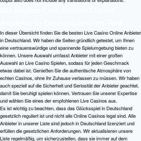
Die besten Live Casino Online
Anbieter in Deutschland im Test
In dieser Übersicht finden Sie die besten Live Casino Online Anbieter
in Deutschland. Wir haben die Seiten gründlich getestet, um Ihnen
eine vertrauenswürdige und spannende Spielumgebung bieten zu
können. Unsere Auswahl umfasst Anbieter mit einer großen
Auswahl an Live Casino Spielen, sodass für jeden Geschmack
etwas dabei ist. Genießen Sie die authentische Atmosphäre von
echten Casinos, ohne Ihr Zuhause verlassen zu müssen. Wir haben
auch speziell auf die Sicherheit und Seriosität der Anbieter geachtet,
damit Sie beruhigt spielen können. Vertrauen Sie unserer Expertise
und wählen Sie eines der empfohlenen Live Casinos aus.
Es ist wichtig zu beachten, dass das Glücksspiel in Deutschland
gesetzlich reguliert ist und nicht alle Online Casinos legal sind. Alle
Anbieter in unserer Liste sind jedoch in Deutschland lizenziert und
erfüllen die gesetzlichen Anforderungen. Wir aktualisieren unsere
Liste regelmäßig, um sicherzustellen, dass sie immer auf dem