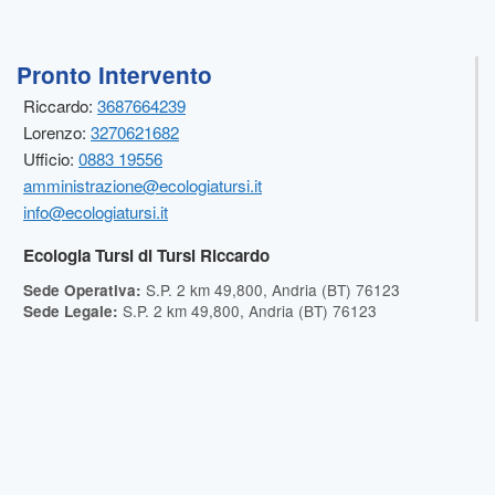
Pronto Intervento
Riccardo:
3687664239
Lorenzo:
3270621682
Ufficio:
0883 19556
amministrazione@ecologiatursi.it
info@ecologiatursi.it
Ecologia Tursi di Tursi Riccardo
S.P. 2 km 49,800, Andria (BT) 76123
Sede Operativa:
S.P. 2 km 49,800, Andria (BT) 76123
Sede Legale: