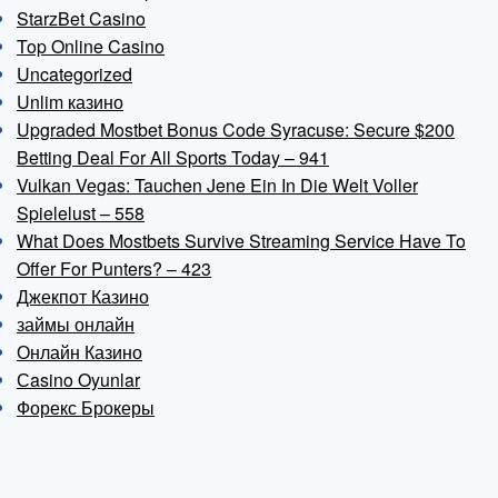
StarzBet Casino
Top Online Casino
Uncategorized
Unlim казино
Upgraded Mostbet Bonus Code Syracuse: Secure $200
Betting Deal For All Sports Today – 941
Vulkan Vegas: Tauchen Jene Ein In Die Welt Voller
Spielelust – 558
What Does Mostbets Survive Streaming Service Have To
Offer For Punters? – 423
Джекпот Казино
займы онлайн
Онлайн Казино
Сasino Oyunlar
Форекс Брокеры