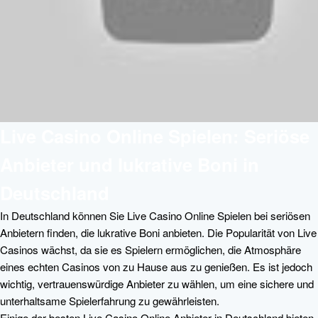
Live Casino Online Spielen: Seriöse
Anbieter und lukrative Boni in
Deutschland
In Deutschland können Sie Live Casino Online Spielen bei seriösen
Anbietern finden, die lukrative Boni anbieten. Die Popularität von Live
Casinos wächst, da sie es Spielern ermöglichen, die Atmosphäre
eines echten Casinos von zu Hause aus zu genießen. Es ist jedoch
wichtig, vertrauenswürdige Anbieter zu wählen, um eine sichere und
unterhaltsame Spielerfahrung zu gewährleisten.
Einige der besten Live Casino Online Anbieter in Deutschland bieten