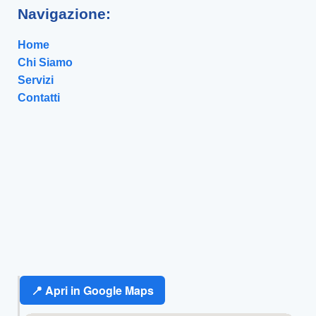
Navigazione:
Home
Chi Siamo
Servizi
Contatti
📍 Apri in Google Maps