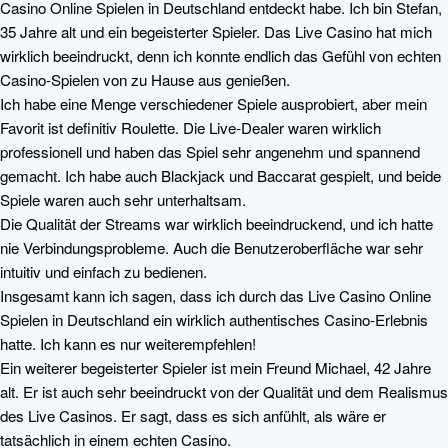
Casino Online Spielen in Deutschland entdeckt habe. Ich bin Stefan,
35 Jahre alt und ein begeisterter Spieler. Das Live Casino hat mich
wirklich beeindruckt, denn ich konnte endlich das Gefühl von echten
Casino-Spielen von zu Hause aus genießen.
Ich habe eine Menge verschiedener Spiele ausprobiert, aber mein
Favorit ist definitiv Roulette. Die Live-Dealer waren wirklich
professionell und haben das Spiel sehr angenehm und spannend
gemacht. Ich habe auch Blackjack und Baccarat gespielt, und beide
Spiele waren auch sehr unterhaltsam.
Die Qualität der Streams war wirklich beeindruckend, und ich hatte
nie Verbindungsprobleme. Auch die Benutzeroberfläche war sehr
intuitiv und einfach zu bedienen.
Insgesamt kann ich sagen, dass ich durch das Live Casino Online
Spielen in Deutschland ein wirklich authentisches Casino-Erlebnis
hatte. Ich kann es nur weiterempfehlen!
Ein weiterer begeisterter Spieler ist mein Freund Michael, 42 Jahre
alt. Er ist auch sehr beeindruckt von der Qualität und dem Realismus
des Live Casinos. Er sagt, dass es sich anfühlt, als wäre er
tatsächlich in einem echten Casino.