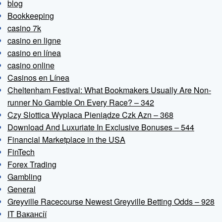
blog
Bookkeeping
casino 7k
casino en ligne
casino en línea
casino online
Casinos en Línea
Cheltenham Festival: What Bookmakers Usually Are Non-
runner No Gamble On Every Race? – 342
Czy Slottica Wyplaca Pieniądze Czk Azn – 368
Download And Luxuriate In Exclusive Bonuses – 544
Financial Marketplace in the USA
FinTech
Forex Trading
Gambling
General
Greyville Racecourse Newest Greyville Betting Odds – 928
IT Вакансії