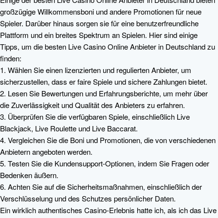
großzügige Willkommensboni und andere Promotionen für neue
Spieler. Darüber hinaus sorgen sie für eine benutzerfreundliche
Plattform und ein breites Spektrum an Spielen. Hier sind einige
Tipps, um die besten Live Casino Online Anbieter in Deutschland zu
finden:
1. Wählen Sie einen lizenzierten und regulierten Anbieter, um
sicherzustellen, dass er faire Spiele und sichere Zahlungen bietet.
2. Lesen Sie Bewertungen und Erfahrungsberichte, um mehr über
die Zuverlässigkeit und Qualität des Anbieters zu erfahren.
3. Überprüfen Sie die verfügbaren Spiele, einschließlich Live
Blackjack, Live Roulette und Live Baccarat.
4. Vergleichen Sie die Boni und Promotionen, die von verschiedenen
Anbietern angeboten werden.
5. Testen Sie die Kundensupport-Optionen, indem Sie Fragen oder
Bedenken äußern.
6. Achten Sie auf die Sicherheitsmaßnahmen, einschließlich der
Verschlüsselung und des Schutzes persönlicher Daten.
Ein wirklich authentisches Casino-Erlebnis hatte ich, als ich das Live