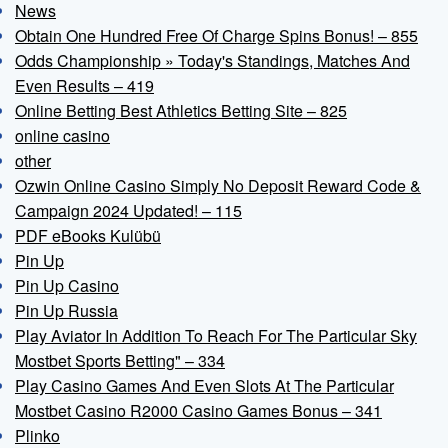
News
Obtain One Hundred Free Of Charge Spins Bonus! – 855
Odds Championship » Today's Standings, Matches And
Even Results – 419
Online Betting Best Athletics Betting Site – 825
online casino
other
Ozwin Online Casino Simply No Deposit Reward Code &
Campaign 2024 Updated! – 115
PDF eBooks Kulübü
Pin Up
Pin Up Casino
Pin Up Russia
Play Aviator In Addition To Reach For The Particular Sky
Mostbet Sports Betting" – 334
Play Casino Games And Even Slots At The Particular
Mostbet Casino R2000 Casino Games Bonus – 341
Plinko