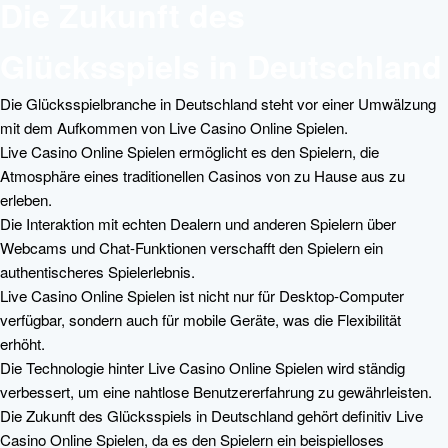
Die Zukunft des
Glücksspiels in Deutschland
Die Glücksspielbranche in Deutschland steht vor einer Umwälzung
mit dem Aufkommen von Live Casino Online Spielen.
Live Casino Online Spielen ermöglicht es den Spielern, die
Atmosphäre eines traditionellen Casinos von zu Hause aus zu
erleben.
Die Interaktion mit echten Dealern und anderen Spielern über
Webcams und Chat-Funktionen verschafft den Spielern ein
authentischeres Spielerlebnis.
Live Casino Online Spielen ist nicht nur für Desktop-Computer
verfügbar, sondern auch für mobile Geräte, was die Flexibilität
erhöht.
Die Technologie hinter Live Casino Online Spielen wird ständig
verbessert, um eine nahtlose Benutzererfahrung zu gewährleisten.
Die Zukunft des Glücksspiels in Deutschland gehört definitiv Live
Casino Online Spielen, da es den Spielern ein beispielloses