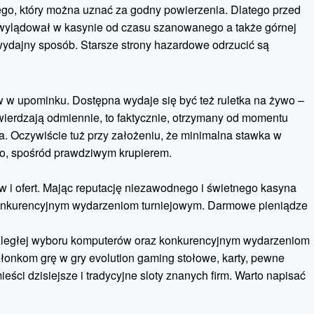
go, który można uznać za godny powierzenia. Dlatego przed
 wylądował w kasynie od czasu szanowanego a także górnej
wydajny sposób. Starsze strony hazardowe odrzucić są
 w upominku. Dostępna wydaje się być też ruletka na żywo –
stwierdzają odmiennie, to faktycznie, otrzymany od momentu
. Oczywiście tuż przy założeniu, że minimalna stawka w
wo, spośród prawdziwym krupierem.
w i ofert. Mając reputację niezawodnego i świetnego kasyna
 i konkurencyjnym wydarzeniom turniejowym. Darmowe pieniądze
rozległej wyboru komputerów oraz konkurencyjnym wydarzeniom
złonkom grę w gry evolution gaming stołowe, karty, pewne
ci dzisiejsze i tradycyjne sloty znanych firm. Warto napisać