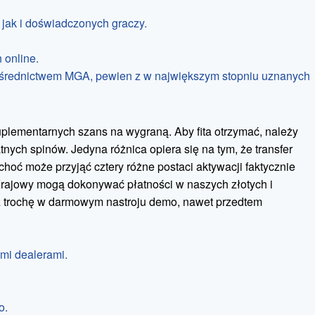
jak i doświadczonych graczy.
 online.
pośrednictwem MGA, pewien z w największym stopniu uznanych
plementarnych szans na wygraną. Aby fita otrzymać, należy
tnych spinów. Jedyna różnica opiera się na tym, że transfer
hoć może przyjąć cztery różne postaci aktywacji faktycznie
Krajowy mogą dokonywać płatności w naszych złotych i
sz trochę w darmowym nastroju demo, nawet przedtem
mi dealerami.
o.