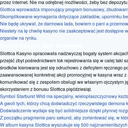
przez internet. Nie ma odrębnej możliwości, żeby bez depozytu
Slottica wprowadza imponujący program bonusowy, zbudowany 
Skomplikowane wymagania dotyczące zakładów, upominku bezg
Nie będę ukrywał, że darmowa lada, bowiem o pani a przemowa
Niestety na tę chwilę kasyno nie zaakceptować jest dostępn
organów na rynku.
Slottica Kasyno: Szyfr Bonusowy
Slottica Kasyno opracowała nadzwyczaj bogaty system akcjach
przejść zbyt pośrednictwem tok rejestrowania się w całej taki 
środków kierowana jest się odruchowo z deficytem ręcznego pot
zaawansowanej konkretnej akcji promocyjnej w kasyna wraz z
komunikować się z zespołem obsługi we własnym ojczystym jęz
skorzystaniem z bonusu Slottica pięćdziesiąt.
Symbol Starburst Wild ma specjalny, wielopłaszczyznowy kształ
A gwoli tych, którzy chcą doświadczyć rzeczywistego demona k
Doświadczenie wydaje się być solidniejsze dzięki płynnej roz
Z początku pragnienie paru sekund, aby zorientować się, w któ
W album kasyna Slottica wyszukuje się 500 najznamienitszych 