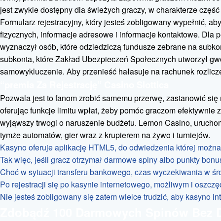
jest zwykle dostępny dla świeżych graczy, w charakterze część
Formularz rejestracyjny, który jesteś zobligowany wypełnić, ab
fizycznych, informacje adresowe i informacje kontaktowe. Dla
wyznaczył osób, które odziedziczą fundusze zebrane na subkonc
subkonta, które Zakład Ubezpieczeń Społecznych utworzył gwo
samowykluczenie. Aby przenieść hałasuje na rachunek rozlicz
“premia Za Rejestrację” Casino Slottica
Pozwala jest to fanom zrobić samemu przerwę, zastanowić si
oferując funkcje limitu wpłat, żeby pomóc graczom efektywnie
wyjąwszy trwogi o naruszenie budżetu. Lemon Casino, uruchom
tymże automatów, gier wraz z krupierem na żywo i turniejów.
Kasyno oferuje aplikację HTML5, do odwiedzenia której można 
Tak więc, jeśli gracz otrzymał darmowe spiny albo punkty bon
Choć w sytuacji transferu bankowego, czas wyczekiwania w śro
Po rejestracji się po kasynie internetowego, możliwym i oszc
Nie jesteś zobligowany się zatem wielce trudzić, aby kasyno i
Zdobądź 100 Darmowych Spinów Bez De