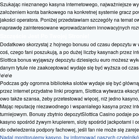
Szukając nieznanego kasyna internetowego, najważniejsze wyd
założeniem konta bankowego na konkretnej systemie gracz pow
jakości operatora. Poniżej przedstawiam szczegóły na temat o
naprawdę zainteresowane wprowadzaniem innowacyjnych rozwi
Szczęście Jest Po Twojej Stronie!
Dodatkowo skorzystaj z hojnego bonusu od czasu depozytu w 
coś, czego fani poszukują, a po dużej liczby kasynach przez in
Slottica bonus wyjąwszy depozytu dziesięciu euro możesz wyko
danym tytule nie zaakceptować wydaje się być wyższa od czasu
\e\e\e
Podczas gdy ogromna biblioteka slotów wydaje się być główną a
przez internet przydatne linki program, Slottica wytwarza ek
owo także szansa, żeby przetestować więcej, niż jedno kasyno,
Mając reputację niezawodnego i wspaniałego kasyna przez int
turniejowym. Bonusy zbytnio depozytSlottica Casino podaje po
kasyno spośród żywym krupierem, sloty spośród jackpotami i od
do odwiedzenia podpory fachowej, jeśli fan nie może się zareje
Nadal monitorujemy kasyno, by informować naszych czytelnik