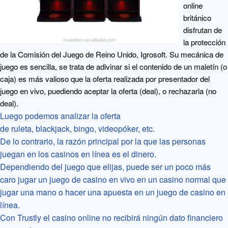
online
británico
disfrutan de
la protección
de la Comisión del Juego de Reino Unido, Igrosoft. Su mecánica de
juego es sencilla, se trata de adivinar si el contenido de un maletín (o
caja) es más valioso que la oferta realizada por presentador del
juego en vivo, puediendo aceptar la oferta (deal), o rechazarla (no
deal).
Luego podemos analizar la oferta
de ruleta, blackjack, bingo, videopóker, etc.
De lo contrario, la razón principal por la que las personas
juegan en los casinos en línea es el dinero.
Dependiendo del juego que elijas, puede ser un poco más
caro jugar un juego de casino en vivo en un casino normal que
jugar una mano o hacer una apuesta en un juego de casino en
línea.
Con Trustly el casino online no recibirá ningún dato financiero