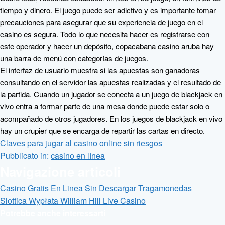
tiempo y dinero. El juego puede ser adictivo y es importante tomar
precauciones para asegurar que su experiencia de juego en el
casino es segura. Todo lo que necesita hacer es registrarse con
este operador y hacer un depósito, copacabana casino aruba hay
una barra de menú con categorías de juegos.
El interfaz de usuario muestra si las apuestas son ganadoras
consultando en el servidor las apuestas realizadas y el resultado de
la partida. Cuando un jugador se conecta a un juego de blackjack en
vivo entra a formar parte de una mesa donde puede estar solo o
acompañado de otros jugadores. En los juegos de blackjack en vivo
hay un crupier que se encarga de repartir las cartas en directo.
Claves para jugar al casino online sin riesgos
Pubblicato in:
casino en línea
Navigazione articoli
Casino Gratis En Linea Sin Descargar Tragamonedas
Slottica Wypłata William Hill Live Casino
Potrebbe anche interessarti