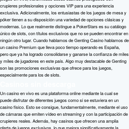
crupieres profesionales y opciones VIP para una experiencia
exclusiva. Adicionalmente, los entusiastas de los juegos de mesa y
póker tienen a su disposición una variedad de opciones clásicas y
modernas. Lo que realmente distingue a PokerStars es su catálogo
único de slots, con títulos exclusivos que no se pueden encontrar en
ningún otro lugar. Cuando hablamos de Genting Casino hablamos de
un casino Premium que lleva poco tiempo operando es España,
pero que ya ha logrado consolidarse y ganarse la confianza de miles
y miles de jugadores en este país. Algo muy destacable de Genting
son las promociones exclusivas que ofrece para los juegos,
especialmente para los de slots.
Casinos sin descarga
Un casino en vivo es una plataforma online mediante la cual se
puede disfrutar de diferentes juegos como si se estuviera en un
casino físico. Esto se consigue, fundamentalmente, mediante el uso
de cámaras que emiten vídeo en streaming y con la participación de
crupieres reales. Además, hay casinos que ofrecen una amplia
oferta de juegos exclusivos, lo que mejora significativamente la