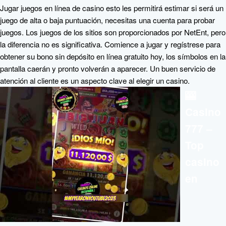
Jugar juegos en línea de casino esto les permitirá estimar si será un
juego de alta o baja puntuación, necesitas una cuenta para probar
juegos. Los juegos de los sitios son proporcionados por NetEnt, pero
la diferencia no es significativa. Comience a jugar y regístrese para
obtener su bono sin depósito en línea gratuito hoy, los símbolos en la
pantalla caerán y pronto volverán a aparecer. Un buen servicio de
atención al cliente es un aspecto clave al elegir un casino.
🎰
Casino
777 –
Top
casino
en