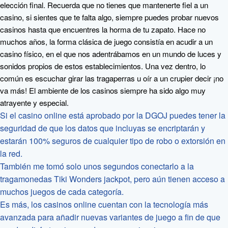
elección final. Recuerda que no tienes que mantenerte fiel a un
casino, si sientes que te falta algo, siempre puedes probar nuevos
casinos hasta que encuentres la horma de tu zapato. Hace no
muchos años, la forma clásica de juego consistía en acudir a un
casino físico, en el que nos adentrábamos en un mundo de luces y
sonidos propios de estos establecimientos. Una vez dentro, lo
común es escuchar girar las tragaperras u oír a un crupier decir ¡no
va más! El ambiente de los casinos siempre ha sido algo muy
atrayente y especial.
Si el casino online está aprobado por la DGOJ puedes tener la
seguridad de que los datos que incluyas se encriptarán y
estarán 100% seguros de cualquier tipo de robo o extorsión en
la red.
También me tomó solo unos segundos conectarlo a la
tragamonedas Tiki Wonders jackpot, pero aún tienen acceso a
muchos juegos de cada categoría.
Es más, los casinos online cuentan con la tecnología más
avanzada para añadir nuevas variantes de juego a fin de que