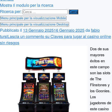
Mostra il modulo per la ricerca
Ricerca per:
Menu principale per la visualizzazione Mobile
Menu principale per la visualizzazione Desktop
Pubblicato il
13 Gennaio 2025
16 Gennaio 2025
da
fabio
tursi
Lascia un commento
su Claves para jugar al casino online
sin riesgos
Dos de sus
mayores
éxitos en
este campo
son las slots
de The
Flinstones y
los Goonies.
Los
jugadores de
este casino