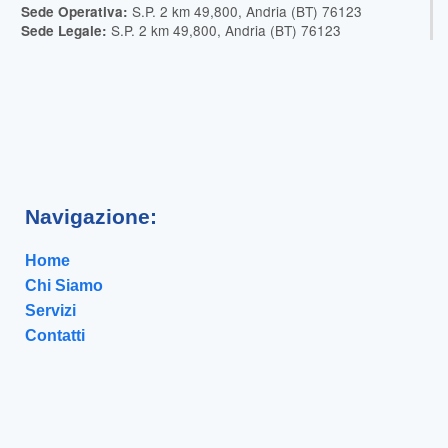
S.P. 2 km 49,800, Andria (BT) 76123
Sede Operativa:
S.P. 2 km 49,800, Andria (BT) 76123
Sede Legale:
Navigazione:
Home
Chi Siamo
Servizi
Contatti