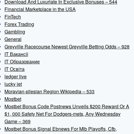
Download And Luxuriate In Exclusive Bonuses – 544
Financial Marketplace in the USA
FinTech
Forex Trading
Gambling
General
Greyville Racecourse Newest Greyville Betting Odds – 928
IT Вакансії
IT Образование
IT Освіта
ledger live
lucky jet
Moravian-silesian Region Wikipedia – 533
Mostbet
Mostbet Bonus Code Postnews Unveils $200 Reward Or A
$1, 000 Safety Net For Dodgers-mets, Any Wednesday
Game – 369
Mostbet Bonus Signal Ebnews For Mlb Playoffs, Cfb,