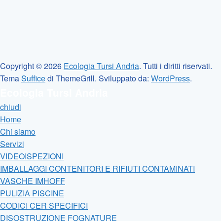
Copyright © 2026
Ecologia Tursi Andria
. Tutti i diritti riservati.
Tema
Suffice
di ThemeGrill. Sviluppato da:
WordPress
.
Ecologia Tursi Andria
chiudi
Home
Chi siamo
Servizi
VIDEOISPEZIONI
IMBALLAGGI CONTENITORI E RIFIUTI CONTAMINATI
VASCHE IMHOFF
PULIZIA PISCINE
CODICI CER SPECIFICI
DISOSTRUZIONE FOGNATURE