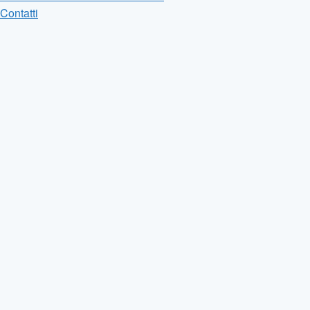
Contatti