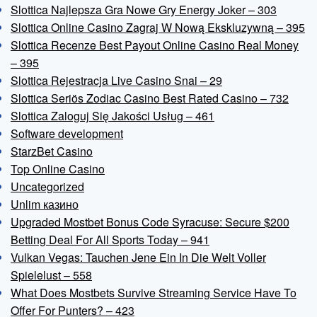
Slottica Najlepsza Gra Nowe Gry Energy Joker – 303
Slottica Online Casino Zagraj W Nową Ekskluzywną – 395
Slottica Recenze Best Payout Online Casino Real Money
– 395
Slottica Rejestracja Live Casino Snai – 29
Slottica Seriös Zodiac Casino Best Rated Casino – 732
Slottica Zaloguj Się Jakości Usług – 461
Software development
StarzBet Casino
Top Online Casino
Uncategorized
Unlim казино
Upgraded Mostbet Bonus Code Syracuse: Secure $200
Betting Deal For All Sports Today – 941
Vulkan Vegas: Tauchen Jene Ein In Die Welt Voller
Spielelust – 558
What Does Mostbets Survive Streaming Service Have To
Offer For Punters? – 423