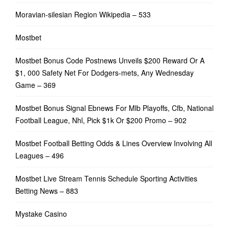
Moravian-silesian Region Wikipedia – 533
Mostbet
Mostbet Bonus Code Postnews Unveils $200 Reward Or A
$1, 000 Safety Net For Dodgers-mets, Any Wednesday
Game – 369
Mostbet Bonus Signal Ebnews For Mlb Playoffs, Cfb, National
Football League, Nhl, Pick $1k Or $200 Promo – 902
Mostbet Football Betting Odds & Lines Overview Involving All
Leagues – 496
Mostbet Live Stream Tennis Schedule Sporting Activities
Betting News – 883
Mystake Casino