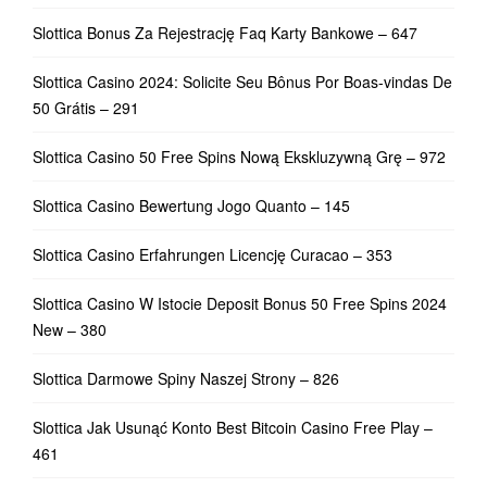
Slottica Bonus Za Rejestrację Faq Karty Bankowe – 647
Slottica Casino 2024: Solicite Seu Bônus Por Boas-vindas De
50 Grátis – 291
Slottica Casino 50 Free Spins Nową Ekskluzywną Grę – 972
Slottica Casino Bewertung Jogo Quanto – 145
Slottica Casino Erfahrungen Licencję Curacao – 353
Slottica Casino W Istocie Deposit Bonus 50 Free Spins 2024
New – 380
Slottica Darmowe Spiny Naszej Strony – 826
Slottica Jak Usunąć Konto Best Bitcoin Casino Free Play –
461