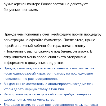
букмекерской конторе Fonbet постоянно действуют
бонусные программы.
Профессиональная Служба
Поддержки
Прежде чем пополнить счет, необходимо пройти процедуру
регистрации на офсайте букмекера. После этого, нужно
перейти в личный кабинет беттера, нажать кнопку
«Пополнить», расположенную под балансом игрока. В
открывшемся меню пополнения счета отображена
информация о доступных средствах.
Правда, стоит уведомить новых клиентов о том, что акция
носит единоразовый характер, поэтому на последующие
пополнения не распространяется.
Вы должны самостоятельно анализировать исход матчей,
чтобы делать верную ставку в Ван Вин.
Регистрация через электронный ящик требует введения
адреса почты, места жительства.
Благодаря акции, которая распространяется лишь на новых