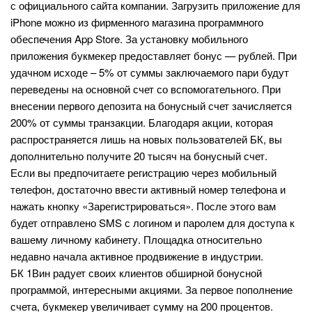
с официального сайта компании. Загрузить приложение для
iPhone можно из фирменного магазина программного
обеспечения App Store. За установку мобильного
приложения букмекер предоставляет бонус — рублей. При
удачном исходе – 5% от суммы заключаемого пари будут
переведены на основной счет со вспомогательного. При
внесении первого депозита на бонусный счет зачисляется
200% от суммы транзакции. Благодаря акции, которая
распространяется лишь на новых пользователей БК, вы
дополнительно получите 20 тысяч на бонусный счет.
Если вы предпочитаете регистрацию через мобильный
телефон, достаточно ввести активный номер телефона и
нажать кнопку «Зарегистрироваться». После этого вам
будет отправлено SMS с логином и паролем для доступа к
вашему личному кабинету. Площадка относительно
недавно начала активное продвижение в индустрии.
БК 1Вин радует своих клиентов обширной бонусной
программой, интересными акциями. За первое пополнение
счета, букмекер увеличивает сумму на 200 процентов.