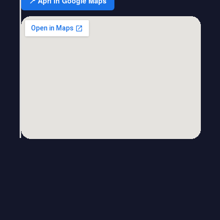
📍 Apri in Google Maps