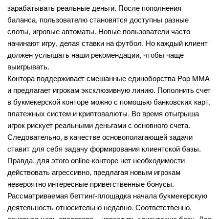
зарабатывать реальные деньги. После пополнения
баланса, пользователю становятся доступны разные
слоты, игровые автоматы. Новые пользователи часто
начинают игру, делая ставки на футбол. Но каждый клиент
должен услышать наши рекомендации, чтобы чаще
выигрывать.
Контора поддерживает смешанные единоборства Pop MMA
и предлагает игрокам эксклюзивную линию. Пополнить счет
в букмекерской конторе можно с помощью банковских карт,
платежных систем и криптовалюты. Во время отыгрыша
игрок рискует реальными деньгами с основного счета.
Следовательно, в качестве основополагающей задачи
ставит для себя задачу формирования клиентской базы.
Правда, для этого online-конторе нет необходимости
действовать агрессивно, предлагая новым игрокам
невероятно интересные приветственные бонусы.
Рассматриваемая беттинг-площадка начала букмекерскую
деятельность относительно недавно. Соответственно,
основная цель оператора – нарастить клиентскую базу. Для