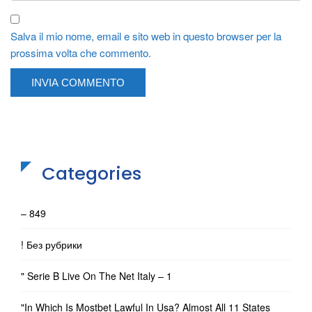
Salva il mio nome, email e sito web in questo browser per la
prossima volta che commento.
Categories
– 849
! Без рубрики
"️ Serie B Live On The Net Italy – 1
"In Which Is Mostbet Lawful In Usa? Almost All 11 States