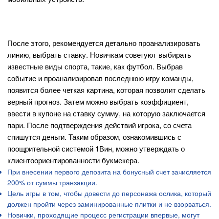
Официальный Сайт Бк И Казино 1win:
Ставки На Спорт, Слоты И Бонусы
После этого, рекомендуется детально проанализировать
линию, выбрать ставку. Новичкам советуют выбирать
известные виды спорта, такие, как футбол. Выбрав
событие и проанализировав последнюю игру команды,
появится более четкая картина, которая позволит сделать
верный прогноз. Затем можно выбрать коэффициент,
ввести в купоне на ставку сумму, на которую заключается
пари. После подтверждения действий игрока, со счета
спишутся деньги. Таким образом, ознакомившись с
поощрительной системой 1Вин, можно утверждать о
клиентоориентированности букмекера.
При внесении первого депозита на бонусный счет зачисляется
200% от суммы транзакции.
Цель игры в том, чтобы довести до персонажа ослика, который
должен пройти через заминированные плитки и не взорваться.
Новички, проходящие процесс регистрации впервые, могут