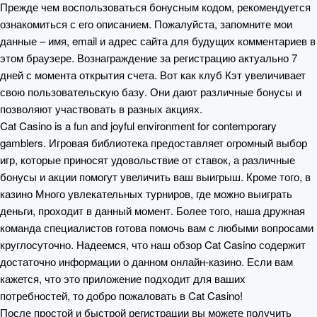
Прежде чем воспользоваться бонусным кодом, рекомендуется
ознакомиться с его описанием. Пожалуйста, запомните мои
данные – имя, email и адрес сайта для будущих комментариев в
этом браузере. Вознаграждение за регистрацию актуально 7
дней с момента открытия счета. Вот как клуб Кэт увеличивает
свою пользовательскую базу. Они дают различные бонусы и
позволяют участвовать в разных акциях.
Cat Casino is a fun and joyful environment for contemporary
gamblers. Игровая библиотека предоставляет огромный выбор
игр, которые приносят удовольствие от ставок, а различные
бонусы и акции помогут увеличить ваш выигрыш. Кроме того, в
казино Много увлекательных турниров, где можно выиграть
деньги, проходит в данный момент. Более того, наша дружная
команда специалистов готова помочь вам с любыми вопросами
круглосуточно. Надеемся, что наш обзор Cat Casino содержит
достаточно информации о данном онлайн-казино. Если вам
кажется, что это приложение подходит для ваших
потребностей, то добро пожаловать в Cat Casino!
После простой и быстрой регистрации вы можете получить