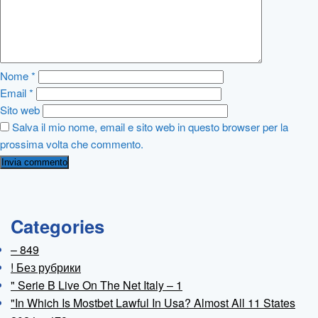
Nome
*
Email
*
Sito web
Salva il mio nome, email e sito web in questo browser per la
prossima volta che commento.
Categories
– 849
! Без рубрики
"️ Serie B Live On The Net Italy – 1
"In Which Is Mostbet Lawful In Usa? Almost All 11 States