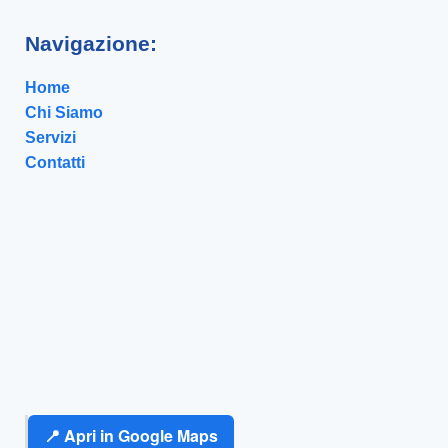
Navigazione:
Home
Chi Siamo
Servizi
Contatti
📍 Apri in Google Maps