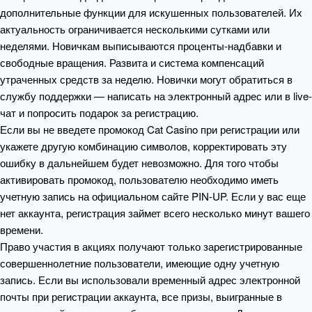
дополнительные функции для искушенных пользователей. Их
актуальность ограничивается несколькими сутками или
неделями. Новичкам выписываются проценты-надбавки и
свободные вращения. Развита и система компенсаций
утраченных средств за неделю. Новички могут обратиться в
службу поддержки — написать на электронный адрес или в live-
чат и попросить подарок за регистрацию.
Если вы не введете промокод Cat Casino при регистрации или
укажете другую комбинацию символов, корректировать эту
ошибку в дальнейшем будет невозможно. Для того чтобы
активировать промокод, пользователю необходимо иметь
учетную запись на официальном сайте PIN-UP. Если у вас еще
нет аккаунта, регистрация займет всего несколько минут вашего
времени.
Право участия в акциях получают только зарегистрированные
совершеннолетние пользователи, имеющие одну учетную
запись. Если вы использовали временный адрес электронной
почты при регистрации аккаунта, все призы, выигранные в