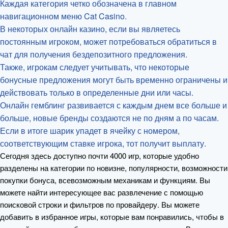
Каждая категория четко обозначена в главном
навигационном меню Cat Casino.
В некоторых онлайн казино, если вы являетесь
постоянным игроком, может потребоваться обратиться в
чат для получения бездепозитного предложения.
Также, игрокам следует учитывать, что некоторые
бонусные предложения могут быть временно ограничены и
действовать только в определенные дни или часы.
Онлайн гемблинг развивается с каждым днем все больше и
больше, новые бренды создаются не по дням а по часам.
Если в итоге шарик упадет в ячейку с номером,
соответствующим ставке игрока, тот получит выплату.
Сегодня здесь доступно почти 4000 игр, которые удобно
разделены на категории по новизне, популярности, возможности
покупки бонуса, всевозможным механикам и функциям. Вы
можете найти интересующее вас развлечение с помощью
поисковой строки и фильтров по провайдеру. Вы можете
добавить в избранное игры, которые вам понравились, чтобы в