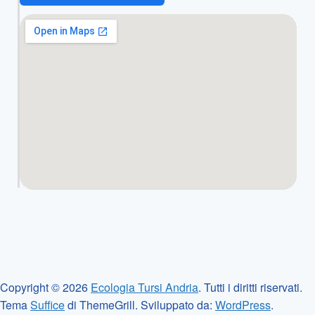
Copyright © 2026
Ecologia Tursi Andria
. Tutti i diritti riservati.
Tema
Suffice
di ThemeGrill. Sviluppato da:
WordPress
.