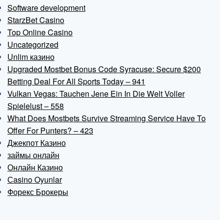
Software development
StarzBet Casino
Top Online Casino
Uncategorized
Unlim казино
Upgraded Mostbet Bonus Code Syracuse: Secure $200
Betting Deal For All Sports Today – 941
Vulkan Vegas: Tauchen Jene Ein In Die Welt Voller
Spielelust – 558
What Does Mostbets Survive Streaming Service Have To
Offer For Punters? – 423
Джекпот Казино
займы онлайн
Онлайн Казино
Сasino Oyunlar
Форекс Брокеры