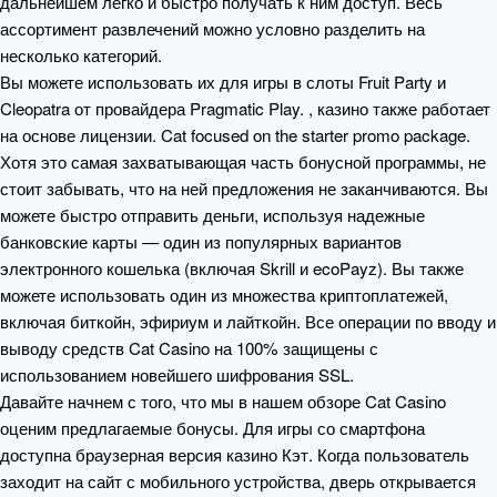
дальнейшем легко и быстро получать к ним доступ. Весь
ассортимент развлечений можно условно разделить на
несколько категорий.
Вы можете использовать их для игры в слоты Fruit Party и
Cleopatra от провайдера Pragmatic Play. , казино также работает
на основе лицензии. Cat focused on the starter promo package.
Хотя это самая захватывающая часть бонусной программы, не
стоит забывать, что на ней предложения не заканчиваются. Вы
можете быстро отправить деньги, используя надежные
банковские карты — один из популярных вариантов
электронного кошелька (включая Skrill и ecoPayz). Вы также
можете использовать один из множества криптоплатежей,
включая биткойн, эфириум и лайткойн. Все операции по вводу и
выводу средств Cat Casino на 100% защищены с
использованием новейшего шифрования SSL.
Давайте начнем с того, что мы в нашем обзоре Cat Casino
оценим предлагаемые бонусы. Для игры со смартфона
доступна браузерная версия казино Кэт. Когда пользователь
заходит на сайт с мобильного устройства, дверь открывается