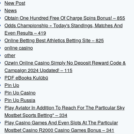
New Post
News
Obtain One Hundred Free Of Charge Spins Bonus! – 855
Odds Championship » Today's Standings, Matches And
Even Results – 419
Online Betting Best Athletics Betting Site – 825
online casino
other
Ozwin Online Casino Simply No Deposit Reward Code &
Campaign 2024 Updated! – 115
PDF eBooks Kulübü
Pin Up
Pin Up Casino
Pin Up Russia
Play Aviator In Addition To Reach For The Particular Sky
Mostbet Sports Betting" – 334
Play Casino Games And Even Slots At The Particular
Mostbet Casino R2000 Casino Games Bonus – 341