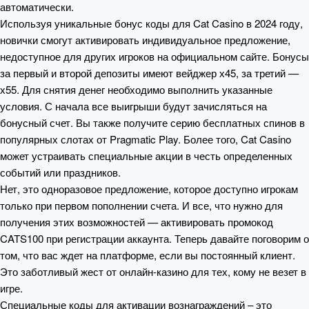
автоматически.
Используя уникальные бонус коды для Cat Casino в 2024 году,
новички смогут активировать индивидуальное предложение,
недоступное для других игроков на официальном сайте. Бонусы
за первый и второй депозиты имеют вейджер х45, за третий —
х55. Для снятия денег необходимо выполнить указанные
условия. С начала все выигрыши будут зачисляться на
бонусный счет. Вы также получите серию бесплатных спинов в
популярных слотах от Pragmatic Play. Более того, Cat Casino
может устраивать специальные акции в честь определенных
событий или праздников.
Нет, это одноразовое предложение, которое доступно игрокам
только при первом пополнении счета. И все, что нужно для
получения этих возможностей — активировать промокод
CATS100 при регистрации аккаунта. Теперь давайте поговорим о
том, что вас ждет на платформе, если вы постоянный клиент.
Это заботливый жест от онлайн-казино для тех, кому не везет в
игре.
Специальные коды для активации вознаграждений – это