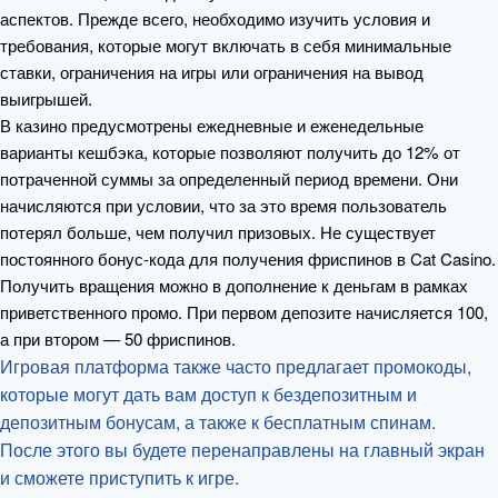
аспектов. Прежде всего, необходимо изучить условия и
требования, которые могут включать в себя минимальные
ставки, ограничения на игры или ограничения на вывод
выигрышей.
В казино предусмотрены ежедневные и еженедельные
варианты кешбэка, которые позволяют получить до 12% от
потраченной суммы за определенный период времени. Они
начисляются при условии, что за это время пользователь
потерял больше, чем получил призовых. Не существует
постоянного бонус-кода для получения фриспинов в Cat Casino.
Получить вращения можно в дополнение к деньгам в рамках
приветственного промо. При первом депозите начисляется 100,
а при втором — 50 фриспинов.
Игровая платформа также часто предлагает промокоды,
которые могут дать вам доступ к бездепозитным и
депозитным бонусам, а также к бесплатным спинам.
После этого вы будете перенаправлены на главный экран
и сможете приступить к игре.