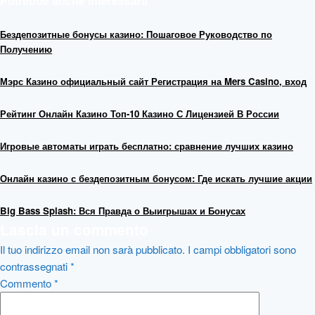
Potrebbe anche interessarti
Бездепозитные бонусы казино: Пошаговое Руководство по
Получению
Мэрс Казино официальный сайт Регистрация на Mers Casino, вход
Рейтинг Онлайн Казино Топ-10 Казино С Лицензией В России
Игровые автоматы играть бесплатно: сравнение лучших казино
Онлайн казино с бездепозитным бонусом: Где искать лучшие акции
Big Bass Splash: Вся Правда о Выигрышах и Бонусах
Lascia un commento
Il tuo indirizzo email non sarà pubblicato.
I campi obbligatori sono
contrassegnati
*
Commento
*