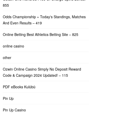
855
Odds Championship » Today's Standings, Matches
And Even Results – 419
Online Betting Best Athletics Betting Site – 825
online casino
other
Ozwin Online Casino Simply No Deposit Reward
Code & Campaign 2024 Updated! – 115
PDF eBooks Kulübü
Pin Up
Pin Up Casino