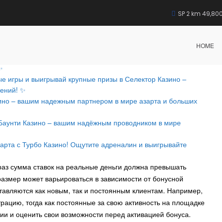
SP 2 km 49,80
su
cia un commento
HOME
Казино
и веселья в Френдс Казино – вашем идеальном месте для
с
✨
фрибетом:
ые игры и выигрывай крупные призы в Селектор Казино –
Всё,
чений! ✨
что
Казино – вашим надежным партнером в мире азарта и больших
нужно
знать
 с Баунти Казино – вашим надёжным проводником в мире
о
бесплатных
зарта с Турбо Казино! Ощутите адреналин и выигрывайте
ставках
 раз сумма ставок на реальные деньги должна превышать
размер может варьироваться в зависимости от бонусной
авляются как новым, так и постоянным клиентам. Например,
трацию, тогда как постоянные за свою активность на площадке
рии и оценить свои возможности перед активацией бонуса.