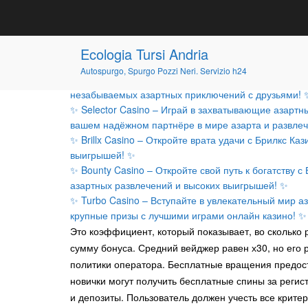
Salta
al
contenuto
Pubblicato il
31 Maggio 2024
da
fabio tursi
Las
Ecologia Tursi Andria
Autospurgo, Spurgo Pozzi Neri. Servizio h24
✨ Friends Casino – Добро пожаловать в мир удачи 
незабываемых азартных приключений с друзьями! 
✨ Selector Casino – Играй в захватывающие азартн
вашем надёжном партнёре в мире азарта и развле
✨ Brillx Casino – Откройте врата удачи с Брилкс 
выигрышей! ✨
✨ Bounty Casino – Откройте свой путь к богатству
азартных развлечений и высоких выигрышей! ✨
✨ Turbo Casino – Вступайте в увлекательный мир а
крупные призы с лучшими играми онлайн казино! ✨
Это коэффициент, который показывает, во сколько
сумму бонуса. Средний вейджер равен х30, но его 
политики оператора. Бесплатные вращения предост
новички могут получить бесплатные спины за регис
и депозиты. Пользователь должен учесть все крите