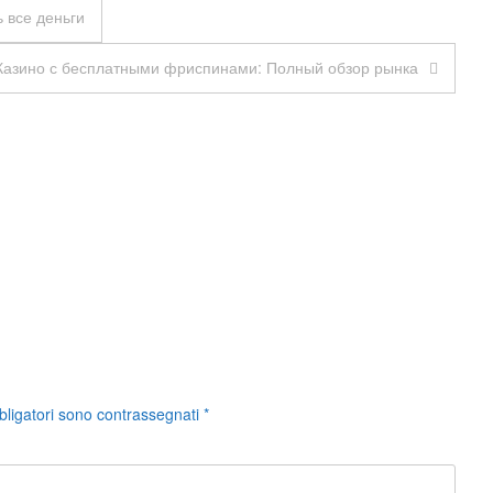
 все деньги
Казино с бесплатными фриспинами: Полный обзор рынка
bligatori sono contrassegnati
*