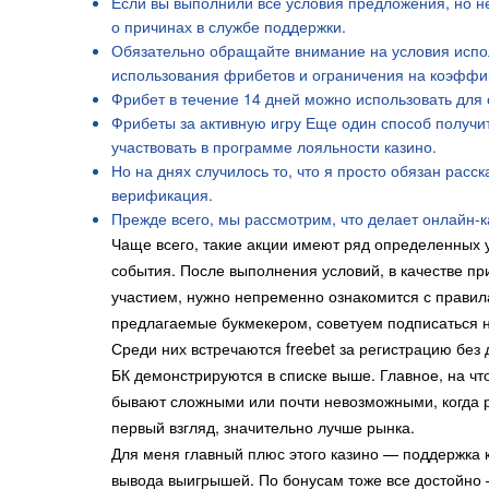
Если вы выполнили все условия предложения, но н
о причинах в службе поддержки.
Обязательно обращайте внимание на условия испол
использования фрибетов и ограничения на коэффи
Фрибет в течение 14 дней можно использовать для 
Фрибеты за активную игру Еще один способ получит
участвовать в программе лояльности казино.
Но на днях случилось то, что я просто обязан расс
верификация.
Прежде всего, мы рассмотрим, что делает онлайн-
Чаще всего, такие акции имеют ряд определенных 
события. После выполнения условий, в качестве при
участием, нужно непременно ознакомится с правил
предлагаемые букмекером, советуем подписаться н
Среди них встречаются freebet за регистрацию без
БК демонстрируются в списке выше. Главное, на ч
бывают сложными или почти невозможными, когда р
первый взгляд, значительно лучше рынка.
Для меня главный плюс этого казино — поддержка 
вывода выигрышей. По бонусам тоже все достойно 