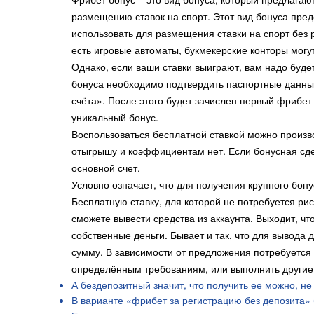
размещению ставок на спорт. Этот вид бонуса пред
использовать для размещения ставки на спорт без р
есть игровые автоматы, букмекерские конторы могу
Однако, если ваши ставки выиграют, вам надо будет
бонуса необходимо подтвердить паспортные данные
счёта». После этого будет зачислен первый фрибет 
уникальный бонус.
Воспользоваться бесплатной ставкой можно произв
отыгрышу и коэффициентам нет. Если бонусная сде
основной счет.
Условно означает, что для получения крупного бон
Бесплатную ставку, для которой не потребуется рис
сможете вывести средства из аккаунта. Выходит, чт
собственные деньги. Бывает и так, что для вывода
сумму. В зависимости от предложения потребуется 
определённым требованиям, или выполнить другие
А бездепозитный значит, что получить ее можно, н
В варианте «фрибет за регистрацию без депозита» 