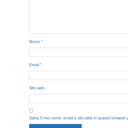
Nome
*
Email
*
Sito web
Salva il mio nome, email e sito web in questo browser