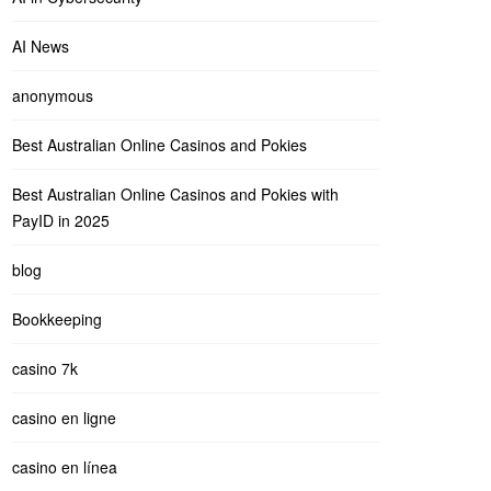
AI News
anonymous
Best Australian Online Casinos and Pokies
Best Australian Online Casinos and Pokies with
PayID in 2025
blog
Bookkeeping
casino 7k
casino en ligne
casino en línea