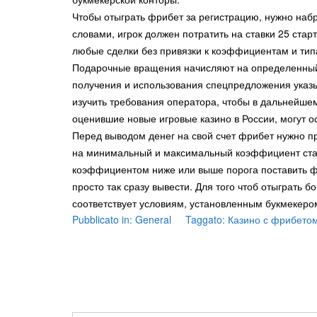
Чтобы отыграть фрибет за регистрацию, нужно наб
словами, игрок должен потратить на ставки 25 стар
любые сделки без привязки к коэффициентам и тип
Подарочные вращения начисляют на определенный 
получения и использования спецпредложения указы
изучить требования оператора, чтобы в дальнейше
оценившие новые игровые казино в России, могут о
Перед выводом денег на свой счет фрибет нужно пр
на минимальный и максимальный коэффициент ставки
коэффициентом ниже или выше порога поставить ф
просто так сразу вывести. Для того чтоб отыграть 
соответствует условиям, установленным букмекеро
Pubblicato in:
General
Taggato:
Казино с фрибето