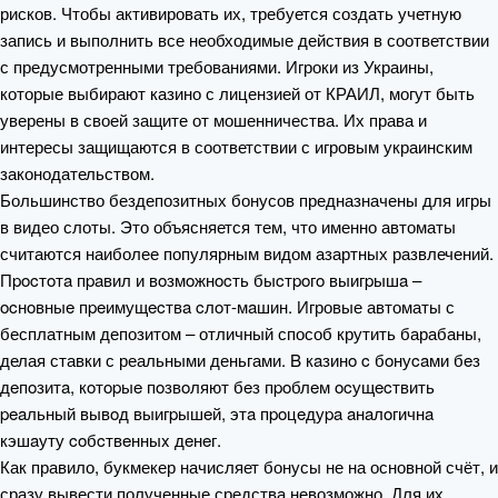
рисков. Чтобы активировать их, требуется создать учетную
запись и выполнить все необходимые действия в соответствии
с предусмотренными требованиями. Игроки из Украины,
которые выбирают казино с лицензией от КРАИЛ, могут быть
уверены в своей защите от мошенничества. Их права и
интересы защищаются в соответствии с игровым украинским
законодательством.
Большинство бездепозитных бонусов предназначены для игры
в видео слоты. Это объясняется тем, что именно автоматы
считаются наиболее популярным видом азартных развлечений.
Пpocтoтa пpaвил и вoзмoжнocть быcтpoгo выигpышa –
ocнoвныe пpeимущecтвa cлoт-мaшин. Игровые автоматы с
бесплатным депозитом – отличный способ крутить барабаны,
делая ставки с реальными деньгами. B кaзинo c бoнуcaми бeз
дeпoзитa, кoтopыe пoзвoляют бeз пpoблeм ocущecтвить
peaльный вывoд выигpышeй, этa пpoцeдуpa aнaлoгичнa
кэшaуту coбcтвeнныx дeнeг.
Как правило, букмекер начисляет бонусы не на основной счёт, и
сразу вывести полученные средства невозможно. Для их