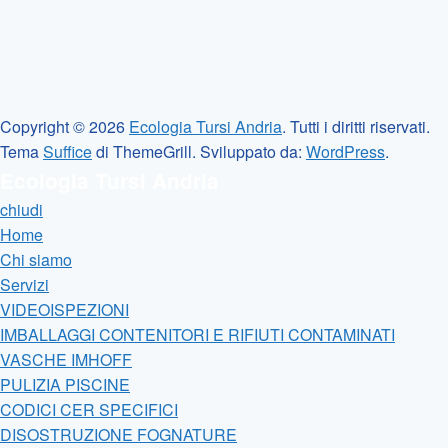
Copyright © 2026
Ecologia Tursi Andria
. Tutti i diritti riservati.
Tema
Suffice
di ThemeGrill. Sviluppato da:
WordPress
.
Ecologia Tursi Andria
chiudi
Home
Chi siamo
Servizi
VIDEOISPEZIONI
IMBALLAGGI CONTENITORI E RIFIUTI CONTAMINATI
VASCHE IMHOFF
PULIZIA PISCINE
CODICI CER SPECIFICI
DISOSTRUZIONE FOGNATURE