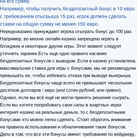
на его сумму.
Например, чтобы получить бездепозитный бонус в 10 евро
с требованием отыгрыша 15 раз, игрок должен сделать
ставки на общую сумму не менее 150 евро.
Нередкоказино принуждают игрока отыграть бонус до 100 раз.
Например, во многих онлайн-казино запрещено играть в
блэкджек и некоторые другие игры. Этот момент следует
уточнить заранее.Есть еще одно правило касаемо
бездепозитных бонусов с выводом. Если в казино установлена
максимальная ставка для игры с бонусами, мы не рекомендуем
превышать ее, чтобы избежать отказа при выводе выигрыша.
Бездепозитные бонусы чаще всего не превышают нескольких
десятков долларов / евро (или сотен рублей, или гривен).
Однако, если вы всё ещё не могли принять решение сыграть.
Если вы хотите попробовать свои силы в азартных играх
интернет-казино на реальные деньги, то с бездепозитными
бонусами это можно легко сделать. Стоит обратить внимание
на правила использования и обналичивания таких бонусов.
Дело в том, что все эти бонусы имеют требования по вейджеру,