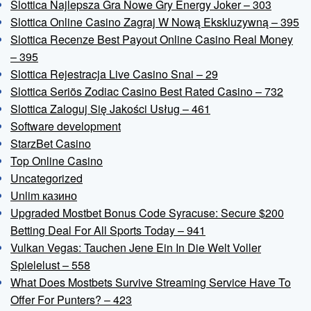
Slottica Najlepsza Gra Nowe Gry Energy Joker – 303
Slottica Online Casino Zagraj W Nową Ekskluzywną – 395
Slottica Recenze Best Payout Online Casino Real Money
– 395
Slottica Rejestracja Live Casino Snai – 29
Slottica Seriös Zodiac Casino Best Rated Casino – 732
Slottica Zaloguj Się Jakości Usług – 461
Software development
StarzBet Casino
Top Online Casino
Uncategorized
Unlim казино
Upgraded Mostbet Bonus Code Syracuse: Secure $200
Betting Deal For All Sports Today – 941
Vulkan Vegas: Tauchen Jene Ein In Die Welt Voller
Spielelust – 558
What Does Mostbets Survive Streaming Service Have To
Offer For Punters? – 423