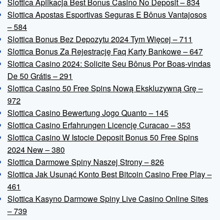
Slottica Aplikacja Best Bonus Casino No Deposit – 834
Slottica Apostas Esportivas Seguras E Bônus Vantajosos
– 584
Slottica Bonus Bez Depozytu 2024 Tym Więcej – 711
Slottica Bonus Za Rejestrację Faq Karty Bankowe – 647
Slottica Casino 2024: Solicite Seu Bônus Por Boas-vindas
De 50 Grátis – 291
Slottica Casino 50 Free Spins Nową Ekskluzywną Grę –
972
Slottica Casino Bewertung Jogo Quanto – 145
Slottica Casino Erfahrungen Licencję Curacao – 353
Slottica Casino W Istocie Deposit Bonus 50 Free Spins
2024 New – 380
Slottica Darmowe Spiny Naszej Strony – 826
Slottica Jak Usunąć Konto Best Bitcoin Casino Free Play –
461
Slottica Kasyno Darmowe Spiny Live Casino Online Sites
– 739