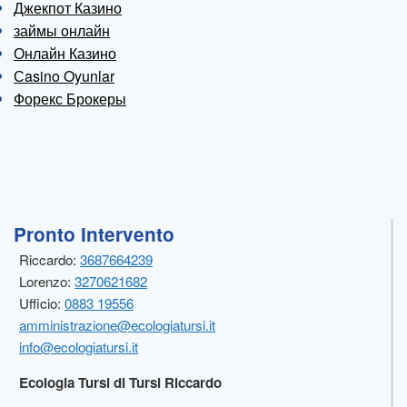
Джекпот Казино
займы онлайн
Онлайн Казино
Сasino Oyunlar
Форекс Брокеры
Pronto Intervento
Riccardo:
3687664239
Lorenzo:
3270621682
Ufficio:
0883 19556
amministrazione@ecologiatursi.it
info@ecologiatursi.it
Ecologia Tursi di Tursi Riccardo