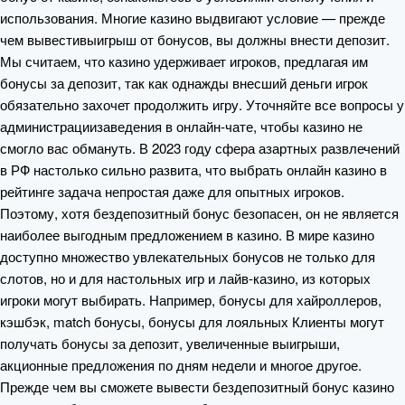
использования. Многие казино выдвигают условие — прежде
чем вывестивыигрыш от бонусов, вы должны внести депозит.
Мы считаем, что казино удерживает игроков, предлагая им
бонусы за депозит, так как однажды внесший деньги игрок
обязательно захочет продолжить игру. Уточняйте все вопросы у
администрациизаведения в онлайн-чате, чтобы казино не
смогло вас обмануть. В 2023 году сфера азартных развлечений
в РФ настолько сильно развита, что выбрать онлайн казино в
рейтинге задача непростая даже для опытных игроков.
Поэтому, хотя бездепозитный бонус безопасен, он не является
наиболее выгодным предложением в казино. В мире казино
доступно множество увлекательных бонусов не только для
слотов, но и для настольных игр и лайв-казино, из которых
игроки могут выбирать. Например, бонусы для хайроллеров,
кэшбэк, match бонусы, бонусы для лояльных Клиенты могут
получать бонусы за депозит, увеличенные выигрыши,
акционные предложения по дням недели и многое другое.
Прежде чем вы сможете вывести бездепозитный бонус казино