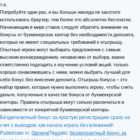
т.е.
Попробуйте один раз, и вы больше никогда не захотите
использовать браузер, тем более это абсолютно бесплатно.
Начинающим в мире ставок следует обратить внимание на
бонусы от букмекерских контор без необходимости депозита,
которые не имеют специальных требований к отыгрышу.
Опытные игроки могут выбирать предложения с самым
высоким вознаграждением. независимо от выбора, важно
ответственно подходить к изучению условий акций. только
хорошо ознакомившись с ними, можно выбрать лучший для
себя бонус без внесения депозита. Отыгрыш бонуса – это
набор правил, которые нужно выполнить игроку, чтобы снять
деньги, полученные в качестве бонуса от букмекерской
конторы. Правила отыгрыша могут сильно различаться в
зависимости от конкретной букмекерской конторы.
Бездепозитный бонус за простую регистрацию сразу на
счет с выводом: как начать играть без вложений!
Pubblicato in:
General
Taggato:
бездепозитный бонус за