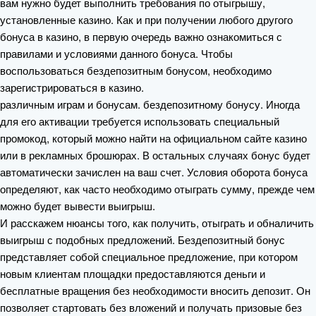
вам нужно будет выполнить требования по отыгрышу,
установленные казино. Как и при получении любого другого
бонуса в казино, в первую очередь важно ознакомиться с
правилами и условиями данного бонуса. Чтобы
воспользоваться бездепозитным бонусом, необходимо
зарегистрироваться в казино.
различным играм и бонусам. бездепозитному бонусу. Иногда
для его активации требуется использовать специальный
промокод, который можно найти на официальном сайте казино
или в рекламных брошюрах. В остальных случаях бонус будет
автоматически зачислен на ваш счет. Условия оборота бонуса
определяют, как часто необходимо отыграть сумму, прежде чем
можно будет вывести выигрыш.
И расскажем нюансы того, как получить, отыграть и обналичить
выигрыш с подобных предложений. Бездепозитный бонус
представляет собой специальное предложение, при котором
новым клиентам площадки предоставляются деньги и
бесплатные вращения без необходимости вносить депозит. Он
позволяет стартовать без вложений и получать призовые без