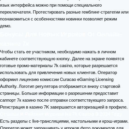
язык интерфейса можно при помощи специального
переключателя. Протестировать разные гемблинг-стратегии или
познакомиться с особенностями новинки позволяет режим
демо.
Бонусы Для Новых Игроков От Онлайн-
казино 7к
Чтобы стать ее участником, необходимо нажать в личном
кабинете соответствующую кнопку. Далее на экране появятся
готовые промо-материалы 7k casino, которые разрешается
использовать для привлечения новых клиентов. Оператор
оформил лицензию комиссии Curacao eGaming Licensing
Authority. Логотип регулятора отображается внизу стартовой
страницы. Больше информации о разрешении предоставит
саппорт 7к казино после отправки соответствующего запроса.
Регистрация в казино 7K завершается авторизацией в профиле.
Отзывы И Рейтинг Игроков На 7k Casino В 2024 Году
Есть разделы с live-трансляциями, настольными и крэш-играми.
Оператор может запрашивать у игроков фото документов для