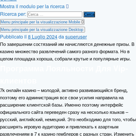
Mostra il modulo per la ricerca
Ricerca per:
Menu principale per la visualizzazione Mobile
Menu principale per la visualizzazione Desktop
Pubblicato il
8 Luglio 2024
da
superuser
По завершении состязаний им начисляются денежные призы. В
казино множество развлечений самого разного формата. Но в
целом площадка хороша, собрали крутые и популярные игры.
Программа Лояльности Для Vip-
клиентов
7k онлайн казино – молодой, активно развивающийся бренд,
поэтому его администрация все свои усилия направила на
расширение клиентской базы. Именно поэтому интерфейс
официального сайта переведен сразу на несколько языков –
русский, английский, немецкий. Это необходимо для того, чтобы
расширять игровую аудиторию и привлекать к азартным
развлечениям в 7 к казино гемблеров с разных стран. Изменить