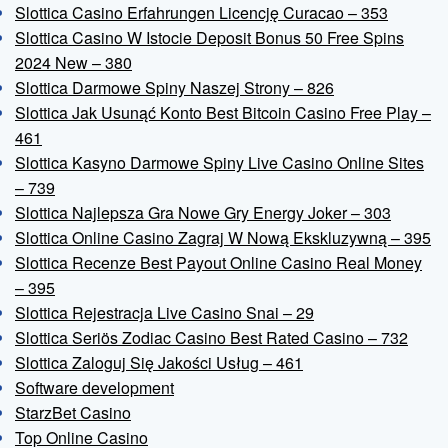
Slottica Casino Erfahrungen Licencję Curacao – 353
Slottica Casino W Istocie Deposit Bonus 50 Free Spins
2024 New – 380
Slottica Darmowe Spiny Naszej Strony – 826
Slottica Jak Usunąć Konto Best Bitcoin Casino Free Play –
461
Slottica Kasyno Darmowe Spiny Live Casino Online Sites
– 739
Slottica Najlepsza Gra Nowe Gry Energy Joker – 303
Slottica Online Casino Zagraj W Nową Ekskluzywną – 395
Slottica Recenze Best Payout Online Casino Real Money
– 395
Slottica Rejestracja Live Casino Snai – 29
Slottica Seriös Zodiac Casino Best Rated Casino – 732
Slottica Zaloguj Się Jakości Usług – 461
Software development
StarzBet Casino
Top Online Casino