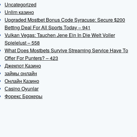
Uncategorized
Unlim казино
Upgraded Mostbet Bonus Code Syracuse: Secure $200
Betting Deal For All Sports Today – 941
Vulkan Vegas: Tauchen Jene Ein In Die Welt Voller
Spielelust – 558
What Does Mostbets Survive Streaming Service Have To
Offer For Punters? – 423
Джекпот Казино
займы онлайн
Онлайн Казино
Сasino Oyunlar
Форекс Брокеры