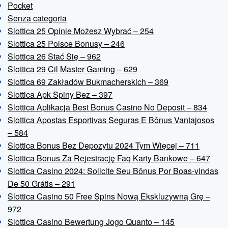
Pocket
Senza categoria
Slottica 25 Opinie Możesz Wybrać – 254
Slottica 25 Polsce Bonusy – 246
Slottica 26 Stać Się – 962
Slottica 29 Cil Master Gaming – 629
Slottica 69 Zakładów Bukmacherskich – 369
Slottica Apk Spiny Bez – 397
Slottica Aplikacja Best Bonus Casino No Deposit – 834
Slottica Apostas Esportivas Seguras E Bônus Vantajosos
– 584
Slottica Bonus Bez Depozytu 2024 Tym Więcej – 711
Slottica Bonus Za Rejestrację Faq Karty Bankowe – 647
Slottica Casino 2024: Solicite Seu Bônus Por Boas-vindas
De 50 Grátis – 291
Slottica Casino 50 Free Spins Nową Ekskluzywną Grę –
972
Slottica Casino Bewertung Jogo Quanto – 145