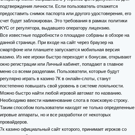
подтверждения личности. Если пользователь откажется
предоставить снимок паспорта или другого удостоверения, его
счет будет заблокирован. Это требования в рамках политики
KYC от регулятора, выдавшего оператору лицензию.
Все известные подробности о площадке собраны в обзоре на
данной странице. При входе на сайт через браузер на
смартфоне или планшете запускается мобильная версия
казино. Из нее игроки быстро переходят к бонусам, открывают
окно регистрации или Личный кабинет, попадают в главное
меню со всеми разделами. Пользователи, которые будут
регулярно играть в казино 7К в онлайн-слоты, станут
постепенно повышать свой уровень в системе лояльности.
Можно быстро найти любой игровой автомат по названию.
Необходимо ввести наименование слота в поисковую строку.
Таким способом пользователи находят не только определенные
игровые аппараты, но и все разработки от некоторых
провайдеров.
7к казино официальный сайт которого, принимает игроков со