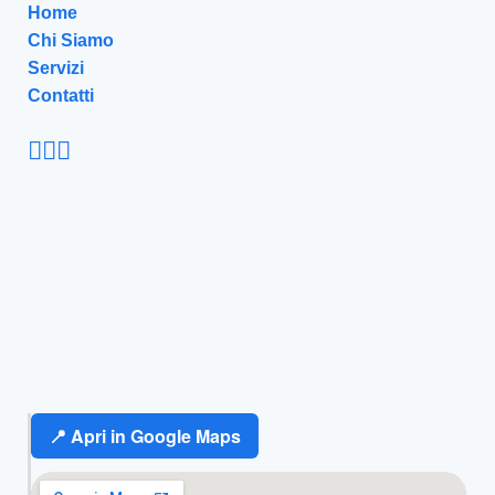
Home
Chi Siamo
Servizi
Contatti
📍 Apri in Google Maps