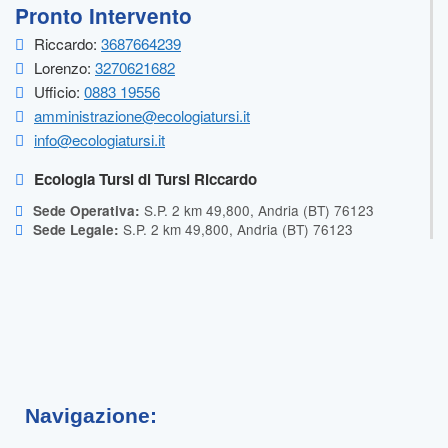
Pronto Intervento
Riccardo:
3687664239
Lorenzo:
3270621682
Ufficio:
0883 19556
amministrazione@ecologiatursi.it
info@ecologiatursi.it
Ecologia Tursi di Tursi Riccardo
S.P. 2 km 49,800, Andria (BT) 76123
Sede Operativa:
S.P. 2 km 49,800, Andria (BT) 76123
Sede Legale:
Navigazione: