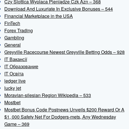
Czy Slottica Wyplaca Pieniądze Czk Azn – 368
Download And Luxuriate In Exclusive Bonuses – 544
Financial Marketplace in the USA
FinTech
Forex Trading
Gambling
General
Greyville Racecourse Newest Greyville Betting Odds – 928
IT Вакансії
IT Образование
IT Освіта
ledger live
lucky jet
Moravian-silesian Region Wikipedia – 533
Mostbet
Mostbet Bonus Code Postnews Unveils $200 Reward Or A
$1, 000 Safety Net For Dodgers-mets, Any Wednesday
Game – 369