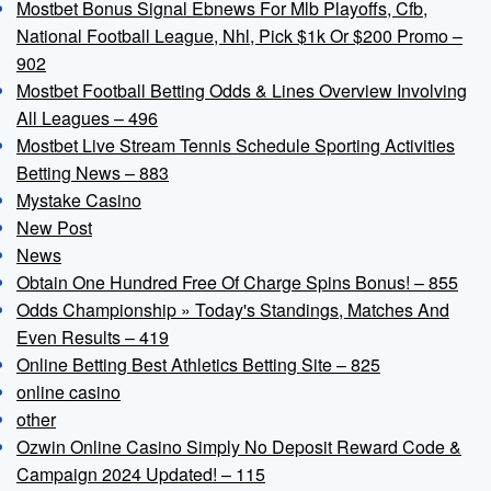
Mostbet Bonus Signal Ebnews For Mlb Playoffs, Cfb,
National Football League, Nhl, Pick $1k Or $200 Promo –
902
Mostbet Football Betting Odds & Lines Overview Involving
All Leagues – 496
Mostbet Live Stream Tennis Schedule Sporting Activities
Betting News – 883
Mystake Casino
New Post
News
Obtain One Hundred Free Of Charge Spins Bonus! – 855
Odds Championship » Today's Standings, Matches And
Even Results – 419
Online Betting Best Athletics Betting Site – 825
online casino
other
Ozwin Online Casino Simply No Deposit Reward Code &
Campaign 2024 Updated! – 115