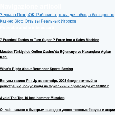
Navigazione articoli
Зеркало ПокерОК: Рабочие зеркала для обхода блокировок
Казино Slott: Отзывы Реальных Игроков
Potrebbe anche interessarti
7 Practical Tactics to Turn Super P Force Into a Sales Machine
Mostbet Türkiye’de Online Casino’da Eğlenceye ve Kazançlara Açılan
Kapı
What’s Right About Betwinner Sports Betting
Бонусы казино Pin Up за сентябрь 2023 бездепозитный за
регистрацию, бонус коды на фриспины и промокоды от casino r
Avoid The Top 10 jack hammer Mistakes
Онлайн казино с быстрым выводом денег: топовые бонусы и акции