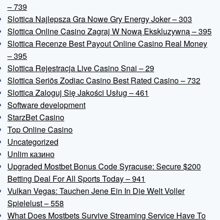
– 739
Slottica Najlepsza Gra Nowe Gry Energy Joker – 303
Slottica Online Casino Zagraj W Nową Ekskluzywną – 395
Slottica Recenze Best Payout Online Casino Real Money
– 395
Slottica Rejestracja Live Casino Snai – 29
Slottica Seriös Zodiac Casino Best Rated Casino – 732
Slottica Zaloguj Się Jakości Usług – 461
Software development
StarzBet Casino
Top Online Casino
Uncategorized
Unlim казино
Upgraded Mostbet Bonus Code Syracuse: Secure $200
Betting Deal For All Sports Today – 941
Vulkan Vegas: Tauchen Jene Ein In Die Welt Voller
Spielelust – 558
What Does Mostbets Survive Streaming Service Have To