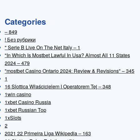
Categories
– 849
! Без рубрики
"️ Serie B Live On The Net Italy – 1
"In Which Is Mostbet Lawful In Usa? Almost All 11 States
2024 – 479
"mostbet Casino Ontario 2024: Review & Revisions" – 345
1
16 Slottica Właścicielem I Operatorem Tej – 348
1win casino
1xbet Casino Russia
1xbet Russian Top
1xSlots
2
2021 22 Primeira Liga Wikipedia – 163