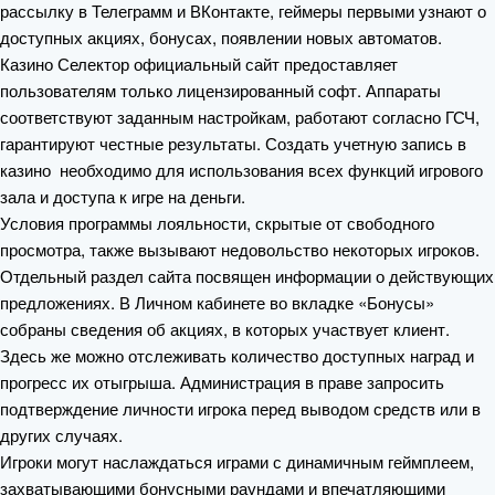
рассылку в Телеграмм и ВКонтакте, геймеры первыми узнают о
доступных акциях, бонусах, появлении новых автоматов.
Казино Селектор официальный сайт предоставляет
пользователям только лицензированный софт. Аппараты
соответствуют заданным настройкам, работают согласно ГСЧ,
гарантируют честные результаты. Создать учетную запись в
казино необходимо для использования всех функций игрового
зала и доступа к игре на деньги.
Условия программы лояльности, скрытые от свободного
просмотра, также вызывают недовольство некоторых игроков.
Отдельный раздел сайта посвящен информации о действующих
предложениях. В Личном кабинете во вкладке «Бонусы»
собраны сведения об акциях, в которых участвует клиент.
Здесь же можно отслеживать количество доступных наград и
прогресс их отыгрыша. Администрация в праве запросить
подтверждение личности игрока перед выводом средств или в
других случаях.
Игроки могут наслаждаться играми с динамичным геймплеем,
захватывающими бонусными раундами и впечатляющими