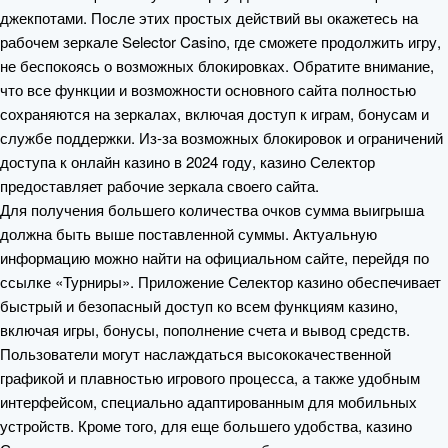
джекпотами. После этих простых действий вы окажетесь на
рабочем зеркале Selector Casino, где сможете продолжить игру,
не беспокоясь о возможных блокировках. Обратите внимание,
что все функции и возможности основного сайта полностью
сохраняются на зеркалах, включая доступ к играм, бонусам и
службе поддержки. Из-за возможных блокировок и ограничений
доступа к онлайн казино в 2024 году, казино Селектор
предоставляет рабочие зеркала своего сайта.
Для получения большего количества очков сумма выигрыша
должна быть выше поставленной суммы. Актуальную
информацию можно найти на официальном сайте, перейдя по
ссылке «Турниры». Приложение Селектор казино обеспечивает
быстрый и безопасный доступ ко всем функциям казино,
включая игры, бонусы, пополнение счета и вывод средств.
Пользователи могут наслаждаться высококачественной
графикой и плавностью игрового процесса, а также удобным
интерфейсом, специально адаптированным для мобильных
устройств. Кроме того, для еще большего удобства, казино