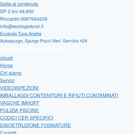
Salta al contenuto
SP 2 km 49,800
Riccardo:3687664239
info@ecologiatursi.it
Ecologia Tursi Andria
Autospurgo, Spurgo Pozzi Neri. Servizio h24
Ecologia Tursi Andria
chiudi
Home
Chi siamo
Servizi
VIDEOISPEZIONI
IMBALLAGGI CONTENITORI E RIFIUTI CONTAMINATI
VASCHE IMHOFF
PULIZIA PISCINE
CODICI CER SPECIFICI
DISOSTRUZIONE FOGNATURE
Contatti