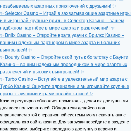
незабываемых азартных приключений с друзьями! ✨
✨ Selector Casino – Играй в захватывающие азартные игры
и выигрывай крупные призы в Селектор Казино – вашем
надёжном партнёре в мире азарта и развлечений! ✨
✨ Brillx Casino – Откройте врата удачи с Брилкс Казино –
вашим надежным партнером в мире азарта и больших
выигрышей! ✨
✨ Bounty Casino – Откройте свой путь к богатству с Баунти
Казино – вашим надёжным проводником в мире азартных
развлечений и высоких выигрышей! ✨
✨ Turbo Casino – Вступайте в увлекательный мир азарта с
Турбо Казино! Ощутите адреналин и выигрывайте крупные
призы с лучшими играми онлайн казино! ✨
Казино регулярно обновляет промокоды, делая их доступными
для всех пользователей. Обладатели девайсов под
управлением этой операционной системы могут скачать апк с
официального сайта казино. Для загрузки перейдите в раздел с
приложением, выберите последнюю доступную версию и