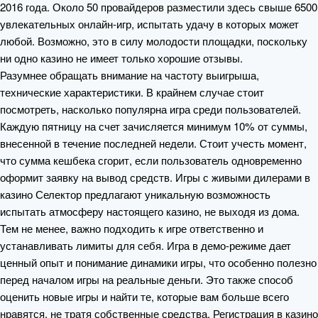
2016 года. Около 50 провайдеров разместили здесь свыше 6500
увлекательных онлайн-игр, испытать удачу в которых может
любой. Возможно, это в силу молодости площадки, поскольку
ни одно казино не имеет только хорошие отзывы.
Разумнее обращать внимание на частоту выигрыша,
технические характеристики. В крайнем случае стоит
посмотреть, насколько популярна игра среди пользователей.
Каждую пятницу на счет зачисляется минимум 10% от суммы,
внесенной в течение последней недели. Стоит учесть момент,
что сумма кешбека сгорит, если пользователь одновременно
оформит заявку на вывод средств. Игры с живыми дилерами в
казино Селектор предлагают уникальную возможность
испытать атмосферу настоящего казино, не выходя из дома.
Тем не менее, важно подходить к игре ответственно и
устанавливать лимиты для себя. Игра в демо-режиме дает
ценный опыт и понимание динамики игры, что особенно полезно
перед началом игры на реальные деньги. Это также способ
оценить новые игры и найти те, которые вам больше всего
нравятся, не тратя собственные средства. Регистрация в казино