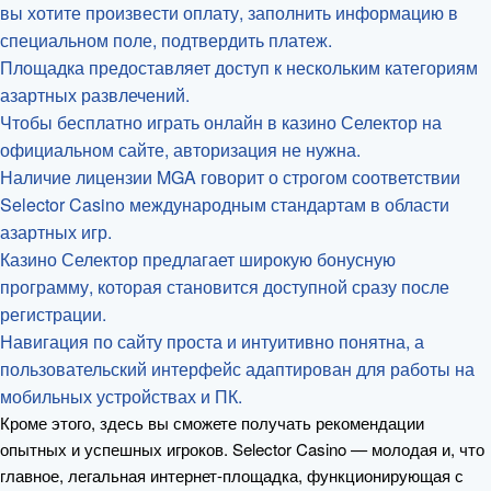
вы хотите произвести оплату, заполнить информацию в
специальном поле, подтвердить платеж.
Площадка предоставляет доступ к нескольким категориям
азартных развлечений.
Чтобы бесплатно играть онлайн в казино Селектор на
официальном сайте, авторизация не нужна.
Наличие лицензии MGA говорит о строгом соответствии
Selector Casino международным стандартам в области
азартных игр.
Казино Селектор предлагает широкую бонусную
программу, которая становится доступной сразу после
регистрации.
Навигация по сайту проста и интуитивно понятна, а
пользовательский интерфейс адаптирован для работы на
мобильных устройствах и ПК.
Кроме этого, здесь вы сможете получать рекомендации
опытных и успешных игроков. Selector Casino — молодая и, что
главное, легальная интернет-площадка, функционирующая с