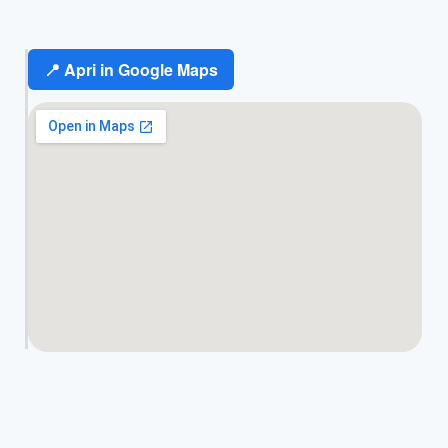
📍 Apri in Google Maps