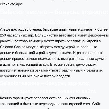
скачайте apk.
Selector казино – бонусы, зеркало:
Правила и условия бонусов
А еще вас ждут лотереи, быстрые игры, живые дилеры и более
250 настольных игр. Большинство автоматов имеет демо-режим
работы, поэтому гемблер может играть бесплатно. Игроки в
Selector Casino могут выбирать между игрой на реальные
деньги и бесплатной игрой в демо-режиме. Игра на реальные
деньги предоставляет возможность выиграть реальные суммы
и испытать настоящий азарт. В то же время, демо-режим
позволяет новичкам ознакомиться с различными играми и их
особенностями без риска потери средств.
Selector казино – бонусы, зеркало:
Инструкция по использованию сайта
Казино гарантирует безопасность ваших финансовых
транзакций и быстрые переводы на ваш игровой счет. Сайт