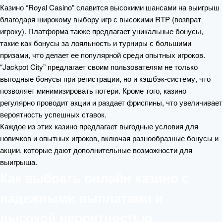
Казино “Royal Casino” славится высокими шансами на выигрыш
благодаря широкому выбору игр с высокими RTP (возврат
игроку). Платформа также предлагает уникальные бонусы,
такие как бонусы за лояльность и турниры с большими
призами, что делает ее популярной среди опытных игроков.
“Jackpot City” предлагает своим пользователям не только
выгодные бонусы при регистрации, но и кэшбэк-систему, что
позволяет минимизировать потери. Кроме того, казино
регулярно проводит акции и раздает фриспины, что увеличивает
вероятность успешных ставок.
Каждое из этих казино предлагает выгодные условия для
новичков и опытных игроков, включая разнообразные бонусы и
акции, которые дают дополнительные возможности для
выигрыша.
Как выбрать онлайн казино с
надежными выплатами и
высокой вероятностью