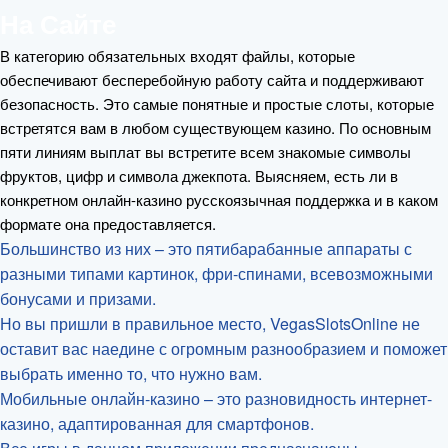
На Сайте
В категорию обязательных входят файлы, которые
обеспечивают бесперебойную работу сайта и поддерживают
безопасность. Это самые понятные и простые слоты, которые
встретятся вам в любом существующем казино. По основным
пяти линиям выплат вы встретите всем знакомые символы
фруктов, цифр и символа джекпота. Выясняем, есть ли в
конкретном онлайн-казино русскоязычная поддержка и в каком
формате она предоставляется.
Большинство из них – это пятибарабанные аппараты с
разными типами картинок, фри-спинами, всевозможными
бонусами и призами.
Но вы пришли в правильное место, VegasSlotsOnline не
оставит вас наедине с огромным разнообразием и поможет
выбрать именно то, что нужно вам.
Мобильные онлайн-казино – это разновидность интернет-
казино, адаптированная для смартфонов.