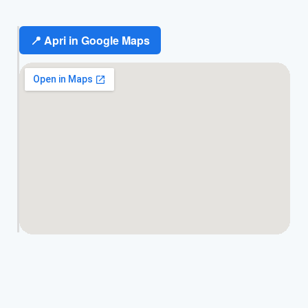
📍 Apri in Google Maps