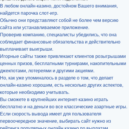
В любом онлайн-казино, достойном Вашего внимания,
найдется парочка слот-игр.
Обычно они представляют собой не более чем версию
сайта или устанавливаемое приложение.
Проверив компанию, специалисты убедились, что она
соблюдает финансовые обязательства и действительно
выплачивает выигрыши.
Игорные сайты также привлекают клиентов розыгрышами
ценных призов, бесплатными турнирами, накопительными
джекпотами, лотереями и другими акциями.
Но, как уже упоминалось в разделе о том, что делает
онлайн-казино хорошим, есть несколько других аспектов,
которые необходимо учитывать.
Вы сможете в крупнейших интернет-казино играть
бесплатно и на деньги во все классические азартные игры.
Если скорость вывода имеет для пользователя
первоочередное значение, выбирать сайт нужно из
рейтинга популярных онлайн казино по выплатам.