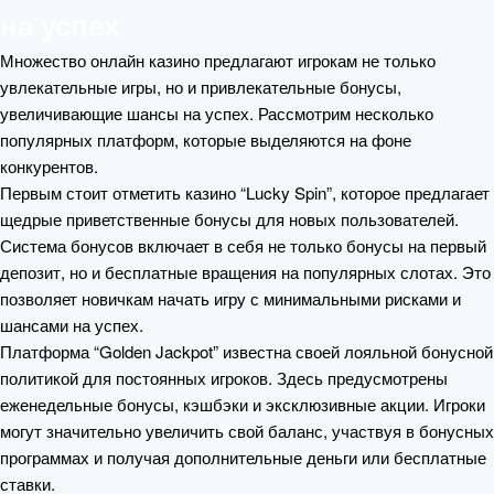
на успех
Множество онлайн казино предлагают игрокам не только
увлекательные игры, но и привлекательные бонусы,
увеличивающие шансы на успех. Рассмотрим несколько
популярных платформ, которые выделяются на фоне
конкурентов.
Первым стоит отметить казино “Lucky Spin”, которое предлагает
щедрые приветственные бонусы для новых пользователей.
Система бонусов включает в себя не только бонусы на первый
депозит, но и бесплатные вращения на популярных слотах. Это
позволяет новичкам начать игру с минимальными рисками и
шансами на успех.
Платформа “Golden Jackpot” известна своей лояльной бонусной
политикой для постоянных игроков. Здесь предусмотрены
еженедельные бонусы, кэшбэки и эксклюзивные акции. Игроки
могут значительно увеличить свой баланс, участвуя в бонусных
программах и получая дополнительные деньги или бесплатные
ставки.