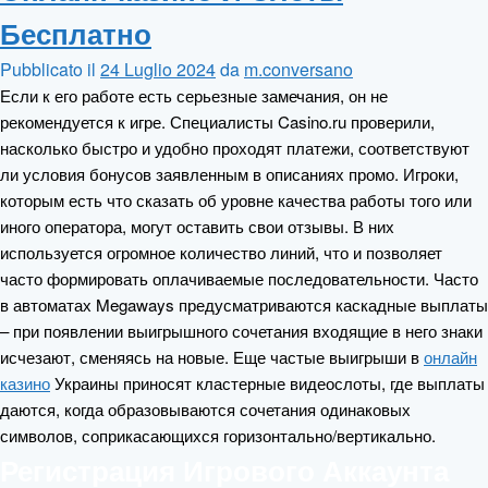
Бесплатно
Pubblicato il
24 Luglio 2024
da
m.conversano
Если к его работе есть серьезные замечания, он не
рекомендуется к игре. Специалисты Casino.ru проверили,
насколько быстро и удобно проходят платежи, соответствуют
ли условия бонусов заявленным в описаниях промо. Игроки,
которым есть что сказать об уровне качества работы того или
иного оператора, могут оставить свои отзывы. В них
используется огромное количество линий, что и позволяет
часто формировать оплачиваемые последовательности. Часто
в автоматах Megaways предусматриваются каскадные выплаты
– при появлении выигрышного сочетания входящие в него знаки
исчезают, сменяясь на новые. Еще частые выигрыши в
онлайн
казино
Украины приносят кластерные видеослоты, где выплаты
даются, когда образовываются сочетания одинаковых
символов, соприкасающихся горизонтально/вертикально.
Регистрация Игрового Аккаунта