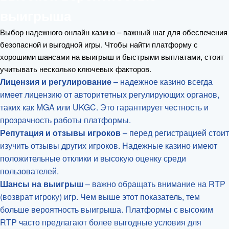
выигрыша
Выбор надежного онлайн казино – важный шаг для обеспечения
безопасной и выгодной игры. Чтобы найти платформу с
хорошими шансами на выигрыш и быстрыми выплатами, стоит
учитывать несколько ключевых факторов.
Лицензия и регулирование
– надежное казино всегда
имеет лицензию от авторитетных регулирующих органов,
таких как MGA или UKGC. Это гарантирует честность и
прозрачность работы платформы.
Репутация и отзывы игроков
– перед регистрацией стоит
изучить отзывы других игроков. Надежные казино имеют
положительные отклики и высокую оценку среди
пользователей.
Шансы на выигрыш
– важно обращать внимание на RTP
(возврат игроку) игр. Чем выше этот показатель, тем
больше вероятность выигрыша. Платформы с высоким
RTP часто предлагают более выгодные условия для