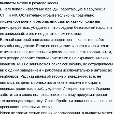
выплаты можно в разделе кассы.
В него попали известные бренды, работающие в зарубежье,
СНГ и РФ. Обязательно играйте только на правильно
лицензированных и безопасных сайтах казино. Когда вы
регистрируетесь, убедитесь, что создали безопасный пароль и
не записывайте его и не делитесь им ни с кем.
Важный критерий надежности оператора — качество работы
службы поддержки. Если ее специалисты оперативно и четко
отвечают на поставленные игроком вопросы, это говорит о том,
что ресурс дорожит своими клиентами и не скрывает никаких
нюансов. Мы не занимаемся рекламой казино, не сотрудничаем
ни с одним заведением – работаем исключительно в интересах
гемблеров. Рассказываем об игорных заведениях все, не
пытаясь выделить только позитивные моменты и скрыть
нюансы, вводя вас в заблуждение. Интернет казино в Украине
заботится о своих пользователях, поэтому предусматривает
техническую поддержку. Срок обработки поданного запроса не
превышает нескольких минут.
Игрок не тратит деньги при их использовании, а выплаты может