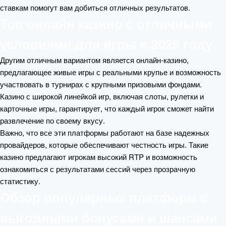
ставкам помогут вам добиться отличных результатов.
Топ онлайн казино с отличными
условиями для игры в 2025 году
Другим отличным вариантом является онлайн-казино,
предлагающее живые игры с реальными крупье и возможность
участвовать в турнирах с крупными призовыми фондами.
Казино с широкой линейкой игр, включая слоты, рулетки и
карточные игры, гарантирует, что каждый игрок сможет найти
развлечение по своему вкусу.
Важно, что все эти платформы работают на базе надежных
провайдеров, которые обеспечивают честность игры. Такие
казино предлагают игрокам высокий RTP и возможность
ознакомиться с результатами сессий через прозрачную
статистику.
Обзор популярных платформ с
выгодными бонусами и шансами