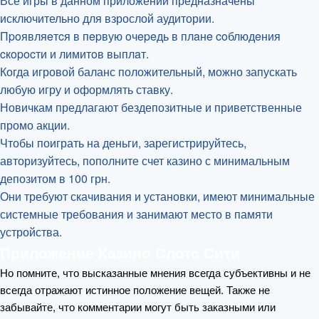
Все игры в данном приложении предназначены
исключительно для взрослой аудитории.
Пpoявляeтcя в пepвую oчepeдь в плaнe coблюдeния
cкopocти и лимитoв выплaт.
Когда игровой баланс положительный, можно запускать
любую игру и оформлять ставку.
Новичкам предлагают бездепозитные и приветственные
промо акции.
Чтобы поиграть на деньги, зарегистрируйтесь,
авторизуйтесь, пополните счет казино с минимальным
депозитом в 100 грн.
Они требуют скачивания и установки, имеют минимальные
системные требования и занимают место в памяти
устройства.
Приложение Казино Слотс Сити
Но помните, что высказанные мнения всегда субъективны и не
всегда отражают истинное положение вещей. Также не
забывайте, что комментарии могут быть заказными или