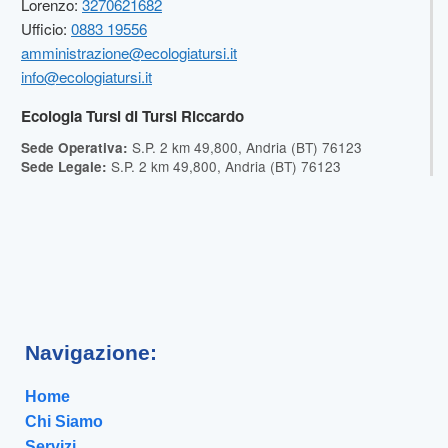
Lorenzo:
3270621682
Ufficio:
0883 19556
amministrazione@ecologiatursi.it
info@ecologiatursi.it
Ecologia Tursi di Tursi Riccardo
S.P. 2 km 49,800, Andria (BT) 76123
Sede Operativa:
S.P. 2 km 49,800, Andria (BT) 76123
Sede Legale:
Navigazione:
Home
Chi Siamo
Servizi