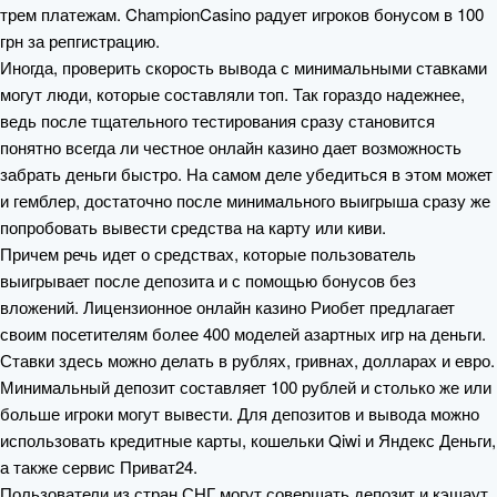
трем платежам. ChampionCasino радует игроков бонусом в 100
грн за репгистрацию.
Иногда, проверить скорость вывода с минимальными ставками
могут люди, которые составляли топ. Так гораздо надежнее,
ведь после тщательного тестирования сразу становится
понятно всегда ли честное онлайн казино дает возможность
забрать деньги быстро. На самом деле убедиться в этом может
и гемблер, достаточно после минимального выигрыша сразу же
попробовать вывести средства на карту или киви.
Причем речь идет о средствах, которые пользователь
выигрывает после депозита и с помощью бонусов без
вложений. Лицензионное онлайн казино Риобет предлагает
своим посетителям более 400 моделей азартных игр на деньги.
Ставки здесь можно делать в рублях, гривнах, долларах и евро.
Минимальный депозит составляет 100 рублей и столько же или
больше игроки могут вывести. Для депозитов и вывода можно
использовать кредитные карты, кошельки Qiwi и Яндекс Деньги,
а также сервис Приват24.
Пользователи из стран СНГ могут совершать депозит и кэшаут