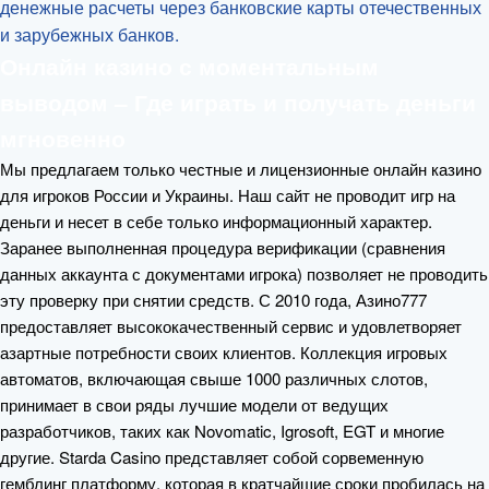
денежные расчеты через банковские карты отечественных
и зарубежных банков.
Онлайн казино с моментальным
выводом – Где играть и получать деньги
мгновенно
Мы предлагаем только честные и лицензионные онлайн казино
для игроков России и Украины. Наш сайт не проводит игр на
деньги и несет в себе только информационный характер.
Заранее выполненная процедура верификации (сравнения
данных аккаунта с документами игрока) позволяет не проводить
эту проверку при снятии средств. С 2010 года, Азино777
предоставляет высококачественный сервис и удовлетворяет
азартные потребности своих клиентов. Коллекция игровых
автоматов, включающая свыше 1000 различных слотов,
принимает в свои ряды лучшие модели от ведущих
разработчиков, таких как Novomatic, Igrosoft, EGT и многие
другие. Starda Casino представляет собой сорвеменную
гемблинг платформу, которая в кратчайшие сроки пробилась на