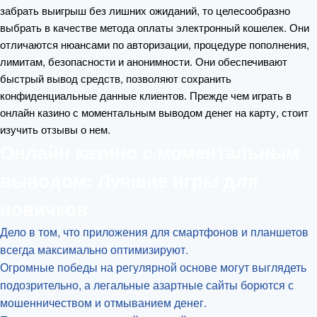
забрать выигрыш без лишних ожиданий, то целесообразно
выбрать в качестве метода оплаты электронный кошелек. Они
отличаются нюансами по авторизации, процедуре пополнения,
лимитам, безопасности и анонимности. Они обеспечивают
быстрый вывод средств, позволяют сохранить
конфиденциальные данные клиентов. Прежде чем играть в
онлайн казино с моментальным выводом денег на карту, стоит
изучить отзывы о нем.
Онлайн казино с моментальным
выводом: Лучшие игры для
новичков
Дело в том, что приложения для смартфонов и планшетов
всегда максимально оптимизируют.
Огромные победы на регулярной основе могут выглядеть
подозрительно, а легальные азартные сайты борются с
мошенничеством и отмыванием денег.