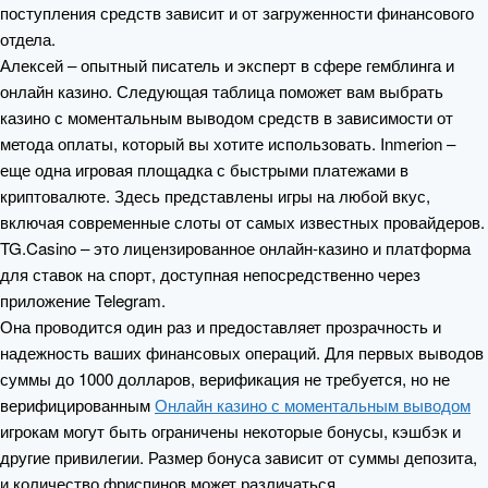
поступления средств зависит и от загруженности финансового
отдела.
Алексей – опытный писатель и эксперт в сфере гемблинга и
онлайн казино. Следующая таблица поможет вам выбрать
казино с моментальным выводом средств в зависимости от
метода оплаты, который вы хотите использовать. Inmerion –
еще одна игровая площадка с быстрыми платежами в
криптовалюте. Здесь представлены игры на любой вкус,
включая современные слоты от самых известных провайдеров.
TG.Casino – это лицензированное онлайн-казино и платформа
для ставок на спорт, доступная непосредственно через
приложение Telegram.
Она проводится один раз и предоставляет прозрачность и
надежность ваших финансовых операций. Для первых выводов
суммы до 1000 долларов, верификация не требуется, но не
верифицированным
Онлайн казино с моментальным выводом
игрокам могут быть ограничены некоторые бонусы, кэшбэк и
другие привилегии. Размер бонуса зависит от суммы депозита,
и количество фриспинов может различаться.