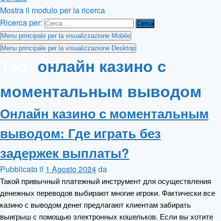
Mostra il modulo per la ricerca
Ricerca per:
Menu principale per la visualizzazione Mobile
Menu principale per la visualizzazione Desktop
Tag:
онлайн казино с
моментальным выводом
Онлайн казино с моментальным
выводом: Где играть без
задержек выплаты?
Pubblicato il
1 Agosto 2024
da
Такой привычный платежный инструмент для осуществления
денежных переводов выбирают многие игроки. Фактически все
казино с выводом денег предлагают клиентам забирать
выигрыш с помощью электронных кошельков. Если вы хотите