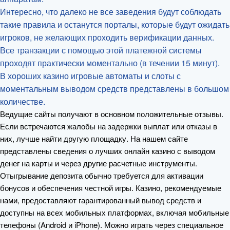
Интересно, что далеко не все заведения будут соблюдать
такие правила и останутся порталы, которые будут ожидать
игроков, не желающих проходить верификации данных.
Все транзакции с помощью этой платежной системы
проходят практически моментально (в течении 15 минут).
В хороших казино игровые автоматы и слоты с
моментальным выводом средств представлены в большом
количестве.
Ведущие сайты получают в основном положительные отзывы.
Если встречаются жалобы на задержки выплат или отказы в
них, лучше найти другую площадку. На нашем сайте
представлены сведения о лучших онлайн казино с выводом
денег на карты и через другие расчетные инструменты.
Отыгрывание депозита обычно требуется для активации
бонусов и обеспечения честной игры. Казино, рекомендуемые
нами, предоставляют гарантированный вывод средств и
доступны на всех мобильных платформах, включая мобильные
телефоны (Android и iPhone). Можно играть через специальное