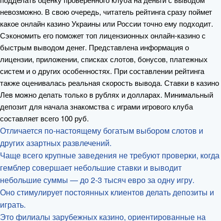
невозможно. В свою очередь, читатель рейтинга сразу поймет
какое онлайн казино Украины или России точно ему подходит.
Сэкономить его поможет топ лицензионных онлайн-казино с
быстрым выводом денег. Представлена информация о
лицензии, приложении, списках слотов, бонусов, платежных
систем и о других особенностях. При составлении рейтинга
также оценивалась реальная скорость вывода. Ставки в казино
Лев можно делать только в рублях и долларах. Минимальный
депозит для начала знакомства с играми игрового клуба
составляет всего 100 руб.
Отличается по-настоящему богатым выбором слотов и
других азартных развлечений.
Чаще всего крупные заведения не требуют проверки, когда
гемблер совершает небольшие ставки и выводит
небольшие суммы — до 2-3 тысяч евро за одну игру.
Оно стимулирует постоянных клиентов делать депозиты и
играть.
Это филиалы зарубежных казино, ориентированные на