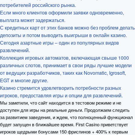
потребителей российского рынка.
Если много клиентов оформили заявки одновременно,
выплата может задержаться.
С кредитных карт от этих банков можно без проблем делать
депозиты и потом выводить выигрыши в онлайн казино.
Сегодня азартные игры – один из популярных видов
развлечений.
Коллекция игровых автоматов, включающая свыше 1000
различных слотов, принимает в свои ряды лучшие модели
от ведущих разработчиков, таких как Novomatic, Igrosoft,
EGT и многие другие.
Казино стремится удовлетворить потребности разных
игроков, предоставляя игры и опции для развлечений.
Мы заметили, что сайт находится в тестовом режиме и не
доступен для игры на реальные деньги. Продолжаем следить
за развитием заведения, и ждем, что полноценный функционал
будет запущен в ближайшее время. First Casino приветствует
игроков щедрыми бонусами 150 фриспинов + 400% к первым