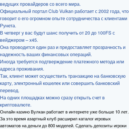
ведущих провайдеров со всего мира.
Официальный портал Club Vulkan работает с 2002 года, что
говорит о его огромном опыте сотрудничества с клиентами
Рунета.
В четверг у вас будут шанс получить от 20 до 100FS с
вейджером – х45.
Она проводится один раз и предоставляет прозрачность и
надежность ваших финансовых операций.
Иногда требуется подтверждение платежного метода или
адреса проживания.
Так, клиент может осуществить транзакцию на банковскую
карту, электронный кошелек или совершить банковский
перевод.
На одних площадках можно сразу открыть счет в
криптовалюте.
Онлайн казино Вулкан работает в интернете уже больше 10 лет.
За это время азартный клуб расширил каталог игровых
автоматов на деньги до 800 моделей. Сделать депозиты игроки