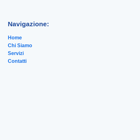
Navigazione:
Home
Chi Siamo
Servizi
Contatti